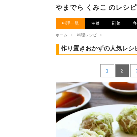
やまでら くみこ のレシピ
料理一覧
主菜
副菜
弁
ホーム
>
料理レシピ
>
作り置きおかずの人気レシ
1
2