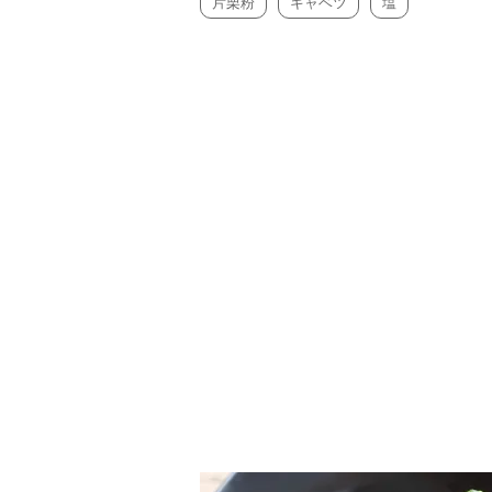
片栗粉
キャベツ
塩