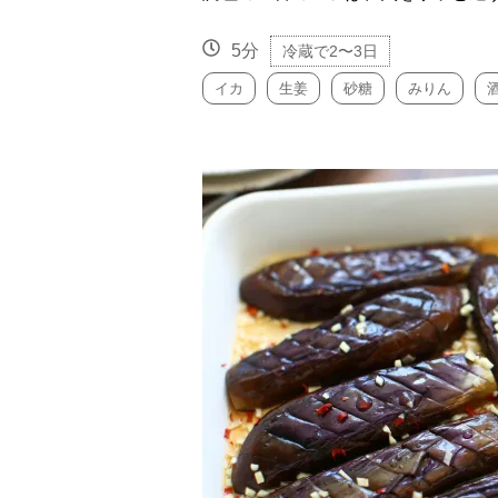
5分
冷蔵で2〜3日
イカ
生姜
砂糖
みりん