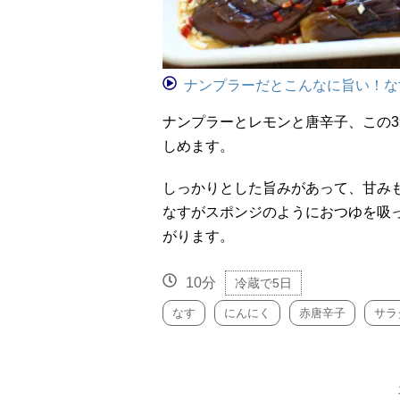
ナンプラーだとこんなに旨い！な
ナンプラーとレモンと唐辛子、この
しめます。
しっかりとした旨みがあって、甘み
なすがスポンジのようにおつゆを吸
がります。
10分
冷蔵で5日
なす
にんにく
赤唐辛子
サラ