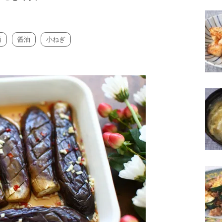
酒
醤油
小ねぎ