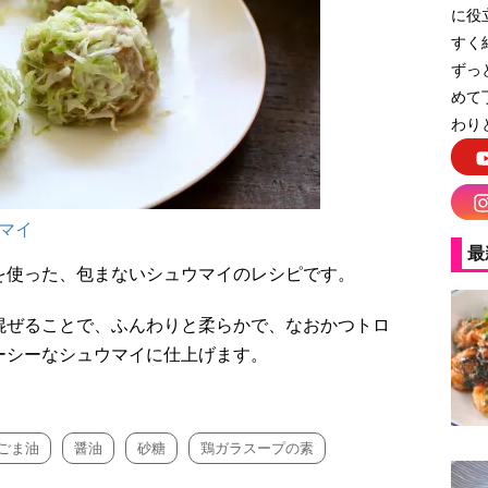
に役
すく
ずっ
めて
わり
マイ
最
を使った、包まないシュウマイのレシピです。
混ぜることで、ふんわりと柔らかで、なおかつトロ
ーシーなシュウマイに仕上げます。
ごま油
醤油
砂糖
鶏ガラスープの素