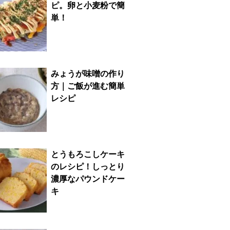
ピ。卵と小麦粉で簡
単！
みょうが味噌の作り
方｜ご飯が進む簡単
レシピ
とうもろこしケーキ
のレシピ！しっとり
濃厚なパウンドケー
キ