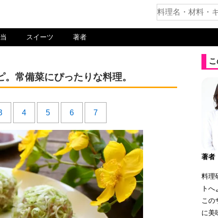
当
スイーツ
著者
こ
ピ。常備菜にぴったりな料理。
3
4
5
6
7
著者
料理
トへ
この
に美