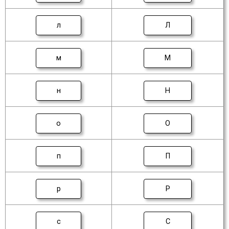
л
Л
м
М
н
Н
о
О
п
П
р
Р
с
С