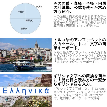
円の面積・直径・半径・円周
の計算機。公式を使った求め
方も紹介。
円の面積と円周の長さを計算するツー
ルです。半径・直径から計算直径半径
面積から計算面積：円周の長さから計
算円周：円周率（π）の桁数を…
トルコ語のアルファベットの
入力ツール。トルコ文字の簡
単キーボード。
トルコ語のアルファベットを入力する
ためのオンラインツールです。使い方
は簡単で、トルコの文字を一覧から選
択するだけでOK。キーボード…
ギリシャ文字への変換を簡単
に！見た目と読み方の一覧か
らギリシャ語を入力。
ギリシャ文字を手軽に入力するための
オンラインツールです。入力したいギ
リシャ文字を一覧から選ぶだけなの
で、超簡単。キーボードで文字を…