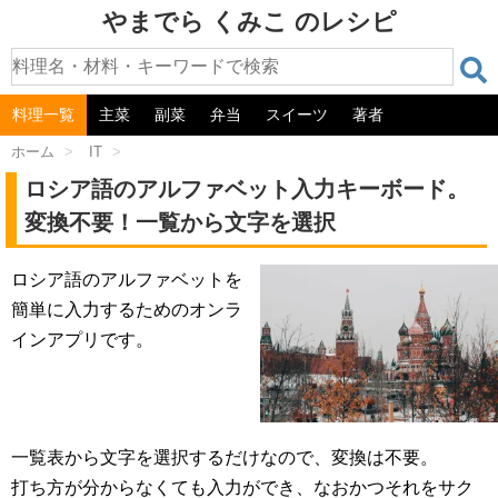
やまでら くみこ のレシピ
料理一覧
主菜
副菜
弁当
スイーツ
著者
ホーム
>
IT
>
ロシア語のアルファベット入力キーボード。
変換不要！一覧から文字を選択
ロシア語のアルファベットを
簡単に入力するためのオンラ
インアプリです。
一覧表から文字を選択するだけなので、変換は不要。
打ち方が分からなくても入力ができ、なおかつそれをサク