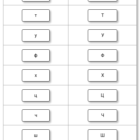
т
Т
у
У
ф
Ф
х
Х
ц
Ц
ч
Ч
ш
Ш