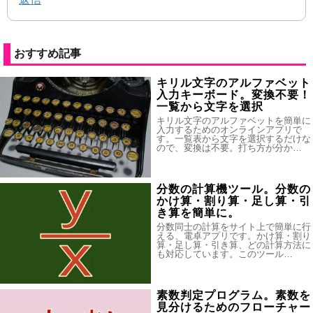
おすすめ記事
キリル文字のアルファベット
入力キーボード。変換不要！
一覧から文字を選択
キリル文字のアルファベットを簡単に
入力するためのオンラインアプリで
す。一覧表から文字を選択するだけな
ので、変換は不要。打ち方が分か…
分数の計算機ツール。分数の
かけ算・割り算・足し算・引
き算を簡単に。
分数同士の計算をサイト上で簡単に行
える、電卓アプリです。かけ算・割り
算・足し算・引き算、どの計算方法に
も対応しています。このツール…
素数判定プログラム。素数を
見分けるためのフローチャー