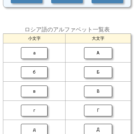
ロシア語のアルファベット一覧表
小文字
大文字
а
А
б
Б
в
В
г
Г
д
Д