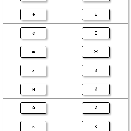
е
Е
ё
Ё
ж
Ж
з
З
и
И
й
Й
к
К