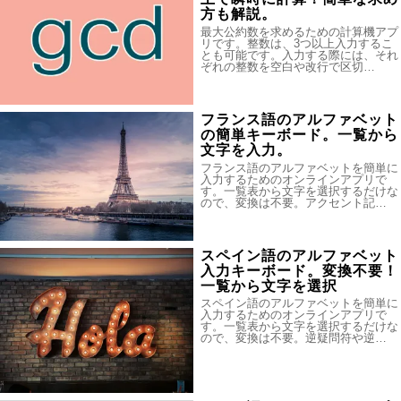
方も解説。
最大公約数を求めるための計算機アプ
リです。整数は、3つ以上入力するこ
とも可能です。入力する際には、それ
ぞれの整数を空白や改行で区切…
フランス語のアルファベット
の簡単キーボード。一覧から
文字を入力。
フランス語のアルファベットを簡単に
入力するためのオンラインアプリで
す。一覧表から文字を選択するだけな
ので、変換は不要。アクセント記…
スペイン語のアルファベット
入力キーボード。変換不要！
一覧から文字を選択
スペイン語のアルファベットを簡単に
入力するためのオンラインアプリで
す。一覧表から文字を選択するだけな
ので、変換は不要。逆疑問符や逆…