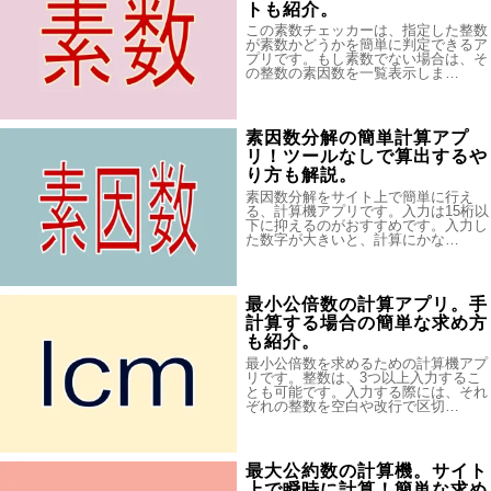
トも紹介。
この素数チェッカーは、指定した整数
が素数かどうかを簡単に判定できるア
プリです。もし素数でない場合は、そ
の整数の素因数を一覧表示しま…
素因数分解の簡単計算アプ
リ！ツールなしで算出するや
り方も解説。
素因数分解をサイト上で簡単に行え
る、計算機アプリです。入力は15桁以
下に抑えるのがおすすめです。入力し
た数字が大きいと、計算にかな…
最小公倍数の計算アプリ。手
計算する場合の簡単な求め方
も紹介。
最小公倍数を求めるための計算機アプ
リです。整数は、3つ以上入力するこ
とも可能です。入力する際には、それ
ぞれの整数を空白や改行で区切…
最大公約数の計算機。サイト
上で瞬時に計算！簡単な求め