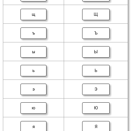
щ
Щ
ъ
Ъ
ы
Ы
ь
Ь
э
Э
ю
Ю
я
Я