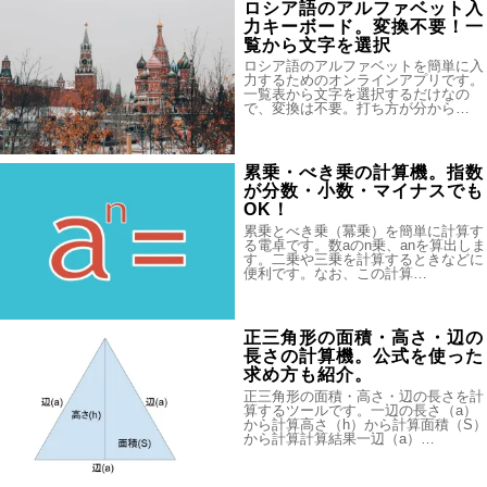
ロシア語のアルファベット入
力キーボード。変換不要！一
覧から文字を選択
ロシア語のアルファベットを簡単に入
力するためのオンラインアプリです。
一覧表から文字を選択するだけなの
で、変換は不要。打ち方が分から…
累乗・べき乗の計算機。指数
が分数・小数・マイナスでも
OK！
累乗とべき乗（冪乗）を簡単に計算す
る電卓です。数aのn乗、anを算出しま
す。二乗や三乗を計算するときなどに
便利です。なお、この計算…
正三角形の面積・高さ・辺の
長さの計算機。公式を使った
求め方も紹介。
正三角形の面積・高さ・辺の長さを計
算するツールです。一辺の長さ（a）
から計算高さ（h）から計算面積（S）
から計算計算結果一辺（a）…