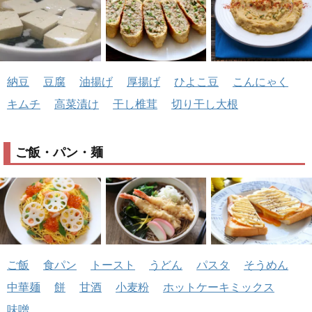
納豆
豆腐
油揚げ
厚揚げ
ひよこ豆
こんにゃく
キムチ
高菜漬け
干し椎茸
切り干し大根
ご飯・パン・麺
ご飯
食パン
トースト
うどん
パスタ
そうめん
中華麺
餅
甘酒
小麦粉
ホットケーキミックス
味噌