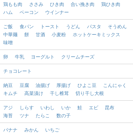
鶏もも肉
ささみ
ひき肉
合い挽き肉
鶏ひき肉
ハム
ベーコン
ウインナー
ご飯
食パン
トースト
うどん
パスタ
そうめん
中華麺
餅
甘酒
小麦粉
ホットケーキミックス
味噌
卵
牛乳
ヨーグルト
クリームチーズ
チョコレート
納豆
豆腐
油揚げ
厚揚げ
ひよこ豆
こんにゃく
キムチ
高菜漬け
干し椎茸
切り干し大根
アジ
しらす
いわし
いか
鮭
エビ
昆布
海苔
ツナ
たらこ
数の子
バナナ
みかん
いちご