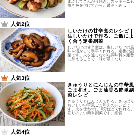
まぶしてこんがり焼き、ズッキーニも
焼き色を付けてから、醤油・み…
人気2位
しいたけの甘辛煮のレシピ｜
生しいたけで作る、ご飯によ
く合う定番副菜
しいたけの甘辛煮は、生しいたけの風
味を活かして手早く作れる、定番の副
菜です。火を通しながら調味料を順番
に加えることで、味が濃くなり…
人気3位
きゅうりとにんじんの中華風
ごま和え。ごま油香る簡単副
菜レシピ
きゅうりとにんじんで作る、さっぱり
おいしい中華風ごま和えのレシピで
す。火を使わずに10分ほどで作れる、
彩りのよい簡単副菜です。細切…
人気4位