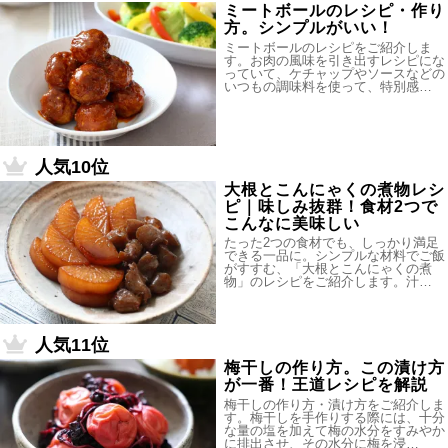
ミートボールのレシピ・作り
方。シンプルがいい！
ミートボールのレシピをご紹介しま
す。お肉の風味を引き出すレシピにな
っていて、ケチャップやソースなどの
いつもの調味料を使って、特別感…
人気10位
大根とこんにゃくの煮物レシ
ピ｜味しみ抜群！食材2つで
こんなに美味しい
たった2つの食材でも、しっかり満足
できる一品に。シンプルな材料でご飯
がすすむ、「大根とこんにゃくの煮
物」のレシピをご紹介します。汁…
人気11位
梅干しの作り方。この漬け方
が一番！王道レシピを解説
梅干しの作り方・漬け方をご紹介しま
す。梅干しを手作りする際には、十分
な量の塩を加えて梅の水分をすみやか
に排出させ、その水分に梅を浸…