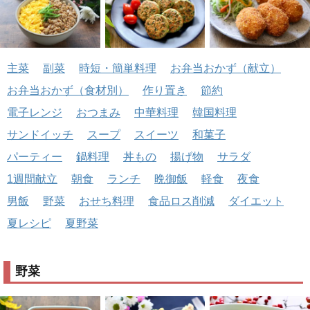
主菜
副菜
時短・簡単料理
お弁当おかず（献立）
お弁当おかず（食材別）
作り置き
節約
電子レンジ
おつまみ
中華料理
韓国料理
サンドイッチ
スープ
スイーツ
和菓子
パーティー
鍋料理
丼もの
揚げ物
サラダ
1週間献立
朝食
ランチ
晩御飯
軽食
夜食
男飯
野菜
おせち料理
食品ロス削減
ダイエット
夏レシピ
夏野菜
野菜