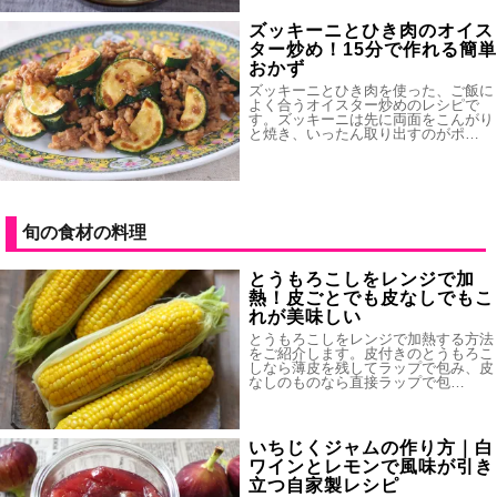
ズッキーニとひき肉のオイス
ター炒め！15分で作れる簡単
おかず
ズッキーニとひき肉を使った、ご飯に
よく合うオイスター炒めのレシピで
す。ズッキーニは先に両面をこんがり
と焼き、いったん取り出すのがポ…
旬の食材の料理
とうもろこしをレンジで加
熱！皮ごとでも皮なしでもこ
れが美味しい
とうもろこしをレンジで加熱する方法
をご紹介します。皮付きのとうもろこ
しなら薄皮を残してラップで包み、皮
なしのものなら直接ラップで包…
いちじくジャムの作り方｜白
ワインとレモンで風味が引き
立つ自家製レシピ