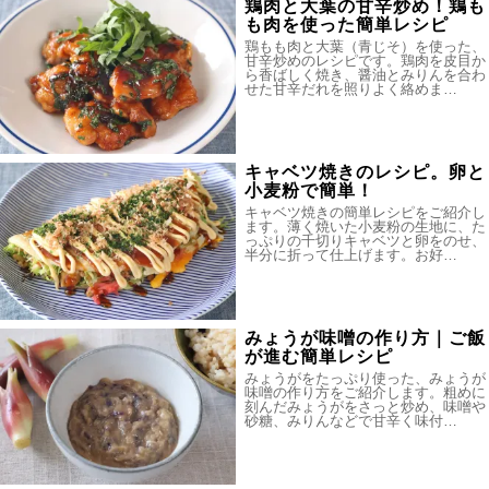
鶏肉と大葉の甘辛炒め！鶏も
も肉を使った簡単レシピ
鶏もも肉と大葉（青じそ）を使った、
甘辛炒めのレシピです。鶏肉を皮目か
ら香ばしく焼き、醤油とみりんを合わ
せた甘辛だれを照りよく絡めま…
キャベツ焼きのレシピ。卵と
小麦粉で簡単！
キャベツ焼きの簡単レシピをご紹介し
ます。薄く焼いた小麦粉の生地に、た
っぷりの千切りキャベツと卵をのせ、
半分に折って仕上げます。お好…
みょうが味噌の作り方｜ご飯
が進む簡単レシピ
みょうがをたっぷり使った、みょうが
味噌の作り方をご紹介します。粗めに
刻んだみょうがをさっと炒め、味噌や
砂糖、みりんなどで甘辛く味付…