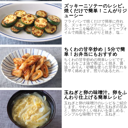
ズッキーニソテーのレシピ。
焼くだけで簡単！こんがりジ
ューシー
フライパンで焼くだけで簡単に作れ
る、ズッキーニソテーのレシピです。
ズッキーニを輪切りにし、オリーブオ
イルで両面をこんがりと焼き、塩…
ちくわの甘辛炒め｜5分で簡
単！お弁当にもおすすめ
ちくわの甘辛炒めの簡単レシピです。
ちくわをごま油で香ばしく焼き、醤
油・みりん・砂糖を使った甘辛だれを
手早く絡めます。照りのあるたれ…
玉ねぎと卵の味噌汁。卵をふ
んわり仕上げる簡単レシピ
玉ねぎと卵の味噌汁のレシピをご紹介
します。やわらかく煮た玉ねぎの甘み
と、卵のやさしい味わいを楽しめる、
シンプルな味噌汁です。玉ねぎ…