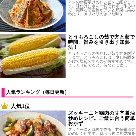
アジの南蛮漬けのレシピをご紹介しま
す。味付けに水を一切使わずに作るの
で、濃厚な南蛮酢がアジと野菜に染み
わたり、メリハリのきいた味を…
とうもろこしの茹で方と茹で
時間。旨みを引き出す加熱
法！
とうもろこしの美味しい茹で方を解説
します。とうもろこしは、少し時間を
かけて塩茹でするのがおすすめです。
じっくり茹でると、芯などに含…
人気ランキング（毎日更新）
人気1位
ズッキーニと鶏肉の甘辛醤油
炒めレシピ。ご飯に合う簡単
おかず
ズッキーニと鶏肉で作る、甘辛醤油炒
めのレシピです。鶏もも肉に片栗粉を