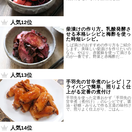
人気12位
柴漬けの作り方。乳酸発酵さ
せる本格レシピと梅酢を使っ
た時短レシピ。
しば漬けのおすすめの作り方をご紹介
します。美味しい柴漬けを作りたいの
なら、やはり、赤紫蘇を使って漬ける
のが一番です。野菜と赤梅酢だ…
人気13位
手羽先の甘辛煮のレシピ｜フ
ライパンで簡単、照りよく仕
上がる定番の煮付け
手羽先を使った定番おかず「手羽先の
甘辛煮（煮付け）」のレシピです。醤
油・砂糖・みりんで作る王道の味付け
で、照りよく仕上がり、ごはん…
人気14位