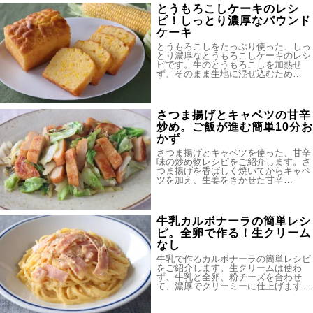
とうもろこしケーキのレシ
ピ！しっとり濃厚なパウンド
ケーキ
とうもろこしをたっぷり使った、しっ
とり濃厚なとうもろこしケーキのレシ
ピです。生のとうもろこしを加熱せ
ず、そのまま生地に混ぜ込むため…
さつま揚げとキャベツの甘辛
炒め。ご飯が進む簡単10分お
かず
さつま揚げとキャベツを使った、甘辛
味の炒め物レシピをご紹介します。さ
つま揚げを香ばしく焼いてからキャベ
ツを加え、生姜をきかせた甘辛…
牛乳カルボナーラの簡単レシ
ピ。全卵で作る！生クリーム
なし
牛乳で作るカルボナーラの簡単レシピ
をご紹介します。生クリームは使わ
ず、牛乳と全卵、粉チーズを合わせ
て、濃厚でクリーミーに仕上げます…