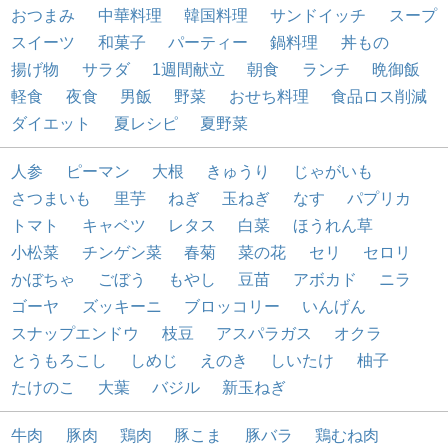
おつまみ
中華料理
韓国料理
サンドイッチ
スープ
スイーツ
和菓子
パーティー
鍋料理
丼もの
揚げ物
サラダ
1週間献立
朝食
ランチ
晩御飯
軽食
夜食
男飯
野菜
おせち料理
食品ロス削減
ダイエット
夏レシピ
夏野菜
人参
ピーマン
大根
きゅうり
じゃがいも
さつまいも
里芋
ねぎ
玉ねぎ
なす
パプリカ
トマト
キャベツ
レタス
白菜
ほうれん草
小松菜
チンゲン菜
春菊
菜の花
セリ
セロリ
かぼちゃ
ごぼう
もやし
豆苗
アボカド
ニラ
ゴーヤ
ズッキーニ
ブロッコリー
いんげん
スナップエンドウ
枝豆
アスパラガス
オクラ
とうもろこし
しめじ
えのき
しいたけ
柚子
たけのこ
大葉
バジル
新玉ねぎ
牛肉
豚肉
鶏肉
豚こま
豚バラ
鶏むね肉