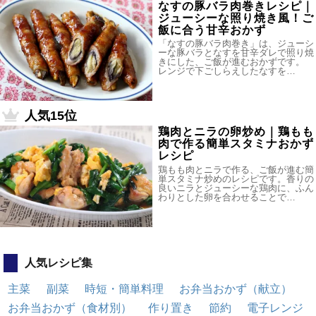
なすの豚バラ肉巻きレシピ｜
ジューシーな照り焼き風！ご
飯に合う甘辛おかず
「なすの豚バラ肉巻き」は、ジューシ
ーな豚バラとなすを甘辛ダレで照り焼
きにした、ご飯が進むおかずです。
レンジで下ごしらえしたなすを…
人気15位
鶏肉とニラの卵炒め｜鶏もも
肉で作る簡単スタミナおかず
レシピ
鶏もも肉とニラで作る、ご飯が進む簡
単スタミナ炒めのレシピです。香りの
良いニラとジューシーな鶏肉に、ふん
わりとした卵を合わせることで…
人気レシピ集
主菜
副菜
時短・簡単料理
お弁当おかず（献立）
お弁当おかず（食材別）
作り置き
節約
電子レンジ