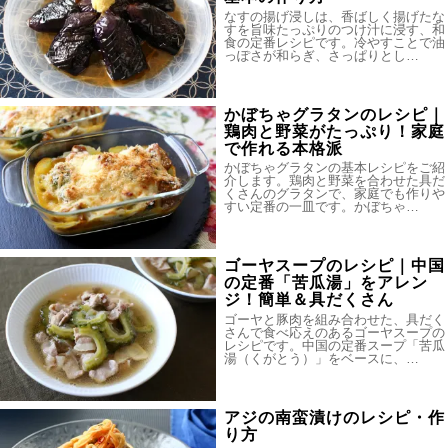
なすの揚げ浸しは、香ばしく揚げたな
すを旨味たっぷりのつけ汁に浸す、和
食の定番レシピです。冷やすことで油
っぽさが和らぎ、さっぱりとし…
かぼちゃグラタンのレシピ｜
鶏肉と野菜がたっぷり！家庭
で作れる本格派
かぼちゃグラタンの基本レシピをご紹
介します。鶏肉と野菜を合わせた具だ
くさんのグラタンで、家庭でも作りや
すい定番の一皿です。かぼちゃ…
ゴーヤスープのレシピ｜中国
の定番「苦瓜湯」をアレン
ジ！簡単＆具だくさん
ゴーヤと豚肉を組み合わせた、具だく
さんで食べ応えのあるゴーヤスープの
レシピです。中国の定番スープ「苦瓜
湯（くがとう）」をベースに、…
アジの南蛮漬けのレシピ・作
り方