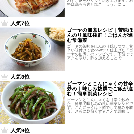
わず、皮をパリッと焼き上げます。材
料は鶏もも肉と塩こしょう、に…
人気7位
ゴーヤの佃煮レシピ｜苦味ほ
んのり風味抜群！ごはんが進
む常備菜
ゴーヤの苦味をほんのり残しつつ、甘
辛い味付けで食べやすく仕上げた「ゴ
ーヤの佃煮」のレシピです。下茹でで
アクを取り、酢を加えることで…
人気8位
ピーマンとこんにゃくの甘辛
炒め｜味しみ抜群でご飯が進
む！簡単副菜レシピ
ピーマンとこんにゃくを甘辛く炒め
た、簡単で味しみの良い副菜レシピで
す。こんにゃくは下茹でして臭みを取
り、さらに乾煎りすることで調味…
人気9位