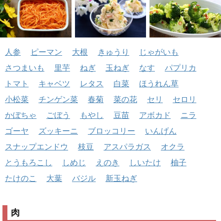
人参
ピーマン
大根
きゅうり
じゃがいも
さつまいも
里芋
ねぎ
玉ねぎ
なす
パプリカ
トマト
キャベツ
レタス
白菜
ほうれん草
小松菜
チンゲン菜
春菊
菜の花
セリ
セロリ
かぼちゃ
ごぼう
もやし
豆苗
アボカド
ニラ
ゴーヤ
ズッキーニ
ブロッコリー
いんげん
スナップエンドウ
枝豆
アスパラガス
オクラ
とうもろこし
しめじ
えのき
しいたけ
柚子
たけのこ
大葉
バジル
新玉ねぎ
肉