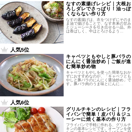
なすの素揚げレシピ｜大根お
ろしダレでさっぱり！油っぽ
くならない作り方
なすの素揚げは、衣をつけずにそのま
ま油で揚げることで、なす本来の甘み
とジューシーさを引き出せる一品。外
は香ばしく、中はとろけるよう…
人気5位
キャベツともやしと豚バラの
にんにく醤油炒め｜ご飯が進
む簡単炒め物
キャベツともやしを使った簡単なおか
ずにおすすめなのが、「キャベツとも
やしと豚バラのにんにく醤油炒め」で
す。豚バラ肉のうま味とにんに…
人気6位
グリルチキンのレシピ｜フラ
イパンで簡単！皮パリ＆ジュ
ーシーに焼く基本の作り方
フライパンで手軽に作れる、グリルチ
キンの基本レシピです。オーブンを使