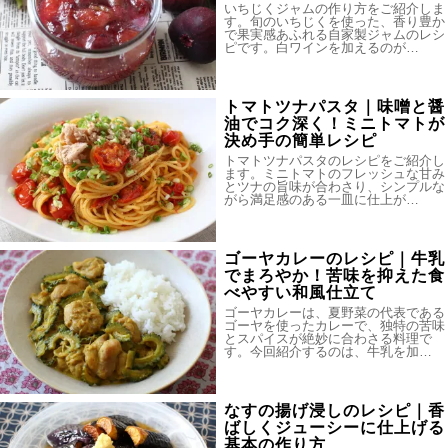
いちじくジャムの作り方をご紹介しま
す。旬のいちじくを使った、香り豊か
で果実感あふれる自家製ジャムのレシ
ピです。白ワインを加えるのが…
トマトツナパスタ｜味噌と醤
油でコク深く！ミニトマトが
決め手の簡単レシピ
トマトツナパスタのレシピをご紹介し
ます。ミニトマトのフレッシュな甘み
とツナの旨味が合わさり、シンプルな
がら満足感のある一皿に仕上が…
ゴーヤカレーのレシピ｜牛乳
でまろやか！苦味を抑えた食
べやすい和風仕立て
ゴーヤカレーは、夏野菜の代表である
ゴーヤを使ったカレーで、独特の苦味
とスパイスが絶妙に合わさる料理で
す。今回紹介するのは、牛乳を加…
なすの揚げ浸しのレシピ｜香
ばしくジューシーに仕上げる
基本の作り方