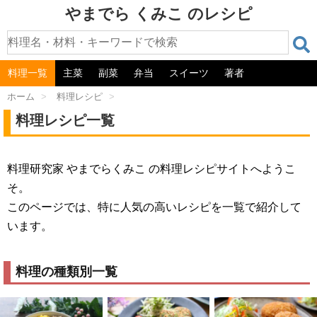
やまでら くみこ のレシピ
料理一覧
主菜
副菜
弁当
スイーツ
著者
ホーム
>
料理レシピ
>
料理レシピ一覧
料理研究家 やまでらくみこ の料理レシピサイトへようこ
そ。
このページでは、特に人気の高いレシピを一覧で紹介して
います。
料理の種類別一覧