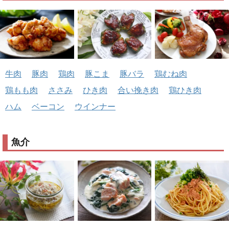
牛肉
豚肉
鶏肉
豚こま
豚バラ
鶏むね肉
鶏もも肉
ささみ
ひき肉
合い挽き肉
鶏ひき肉
ハム
ベーコン
ウインナー
魚介