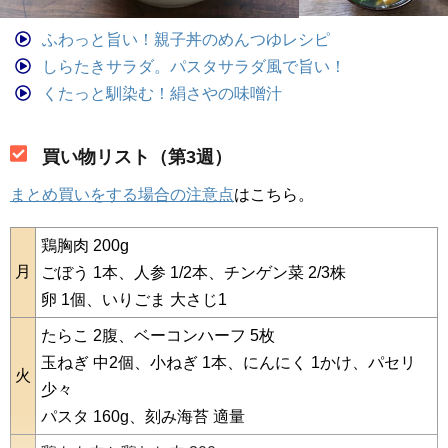
ふわっと旨い！親子丼のめんつゆレシピ
しらたきサラダ。パスタサラダ風で旨い！
くたっと馴染む！絹さやの味噌汁
買い物リスト（第3週）
まとめ買いをする場合の注意点
はこちら。
鶏胸肉 200g
月
ごぼう 1本、人参 1/2本、チンゲン菜 2/3株
卵 1個、いりごま 大さじ1
たらこ 2腹、ベーコンハーフ 5枚
玉ねぎ 中2個、小ねぎ 1本、にんにく 1かけ、パセリ
火
少々
パスタ 160g、刻み海苔 適量