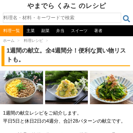
やまでら くみこ のレシピ
料理一覧
主菜
副菜
弁当
スイーツ
著者
ホーム
>
料理レシピ
>
1週間の献立。全4週間分！便利な買い物リス
トも。
1週間の献立レシピをご紹介します。
平日5日と休日2日の4週分、合計28パターンの献立です。