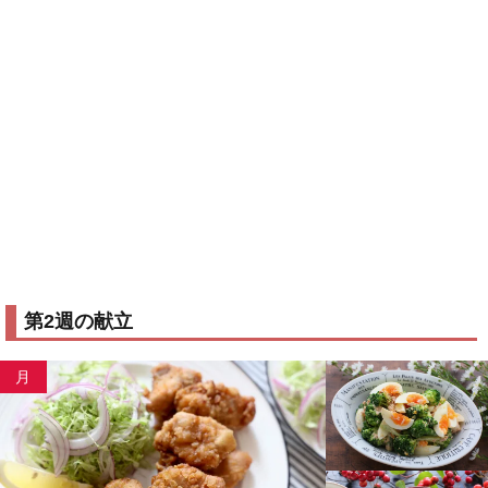
日
ぎ 1本、生姜 1かけ
卵 3個、こんにゃく 1/3枚
塩、胡椒、砂糖、みりん、酒、醤油、味噌、ごま油、
調
サラダ油、マヨネーズ、和風顆粒だしの素、鶏ガラス
味
ープの素、顆粒コンソメ、粒マスタード、片栗粉、だ
料
し汁（和風顆粒だしの素でも可）
第2週の献立
月