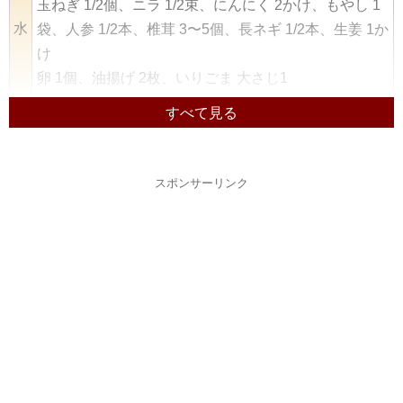
玉ねぎ 1/2個、ニラ 1/2束、にんにく 2かけ、もやし 1
水
袋、人参 1/2本、椎茸 3〜5個、長ネギ 1/2本、生姜 1か
け
卵 1個、油揚げ 2枚、いりごま 大さじ1
鶏もも肉 300g
木
キャベツ 1/4個、豆苗 1袋
ツナ 1缶、卵 2個、白ごま 大さじ1
スポンサーリンク
生鮭 2切れ
金
小松菜 1/4袋、しめじ 1袋、長ねぎ 1/5本、生姜 1かけ
絹豆腐 1/4丁、油揚げ 1/2枚
豚肉 200g
じゃがいも 3個、玉ねぎ 1個、小ねぎ 1本、小松菜 1
土
束、にんにく 1かけ
納豆 1パック、ツナ 1/2缶、いりごま 小さじ2
ほっけ干物 2尾、鶏もも肉 150g
ごぼう 1/3本、人参 2/3本、大根 1/6本、椎茸 3個、ね