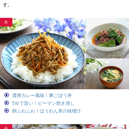
す。
木
濃厚カレー風味！豚ごぼう丼
5分で旨い！ピーマン焼き浸し
卵ふわふわ！ほうれん草の味噌汁
金