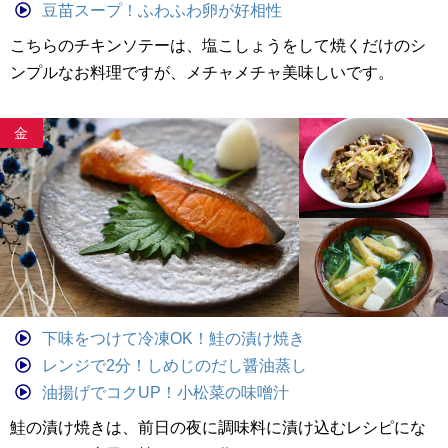
豆苗スープ！ふわふわ卵が好相性
こちらのチキンソテーは、塩こしょうをして焼くだけのシ
ンプルなお料理ですが、メチャメチャ美味しいです。
金
下味をつけて冷凍OK！鮭の漬け焼き
レンジで2分！しめじのだし醤油蒸し
油揚げでコクUP！小松菜の味噌汁
鮭の漬け焼きは、前日の夜に調味料に漬け込むレシピにな