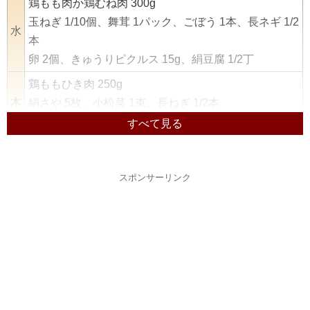
鶏もも肉か鶏むね肉 300g
玉ねぎ 1/10個、舞茸 1パック、ごぼう 1本、長ネギ 1/2
水
本
卵 2個、きゅうりピクルス 15g、絹豆腐 1/2丁
鶏ももひき肉 250g
木
絹さや 5枚、小松菜 1束、長ねぎ 1/2本
卵 2個、木綿豆腐 1/2丁、鰹節 少々、ご飯 2人分
アジの開き 2尾、ハム 3枚
金
じゃがいも 2個、きゅうり 1本、玉ねぎ 1/4個、ピーマ
スポンサーリンク
ン 1袋、しめじ 1袋、生姜 1かけ
豚ロース生姜焼き用 200g
土
かぼちゃ 1/4個、人参 1/4本、小ねぎ 3本、生姜 1かけ
卵 2個
鶏もも肉 200g、ハム 4枚
日
玉ねぎ 1/2個、キャベツ 1/4個、三つ葉 少々
卵 2個、しらたき 1袋、ご飯 2人分