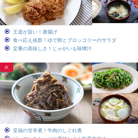
王道が旨い！唐揚げ
食べ応え抜群！ゆで卵とブロッコリーのサラダ
定番の美味しさ！じゃがいも味噌汁
火
至福の甘辛煮！牛肉のしぐれ煮