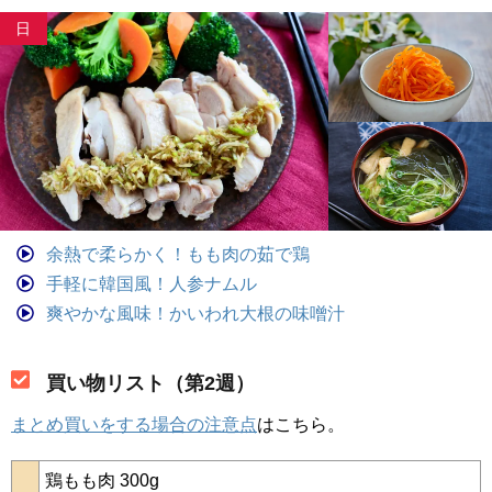
日
余熱で柔らかく！もも肉の茹で鶏
手軽に韓国風！人参ナムル
爽やかな風味！かいわれ大根の味噌汁
買い物リスト（第2週）
まとめ買いをする場合の注意点
はこちら。
鶏もも肉 300g