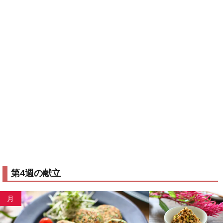
塩、胡椒、砂糖、みりん、酒、醤油、味噌、酢、めん
調
つゆ、ごま油、サラダ油、オリーブオイル、マヨネー
味
ズ、小麦粉、七味唐辛子、練りからし、顆粒コンソ
料
メ、だし汁（和風顆粒だしの素でも可）
第4週の献立
月