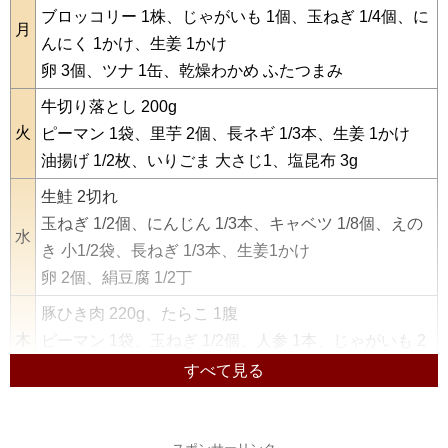
ブロッコリー 1株、じゃがいも 1個、玉ねぎ 1/4個、に
月
んにく 1かけ、生姜 1かけ
卵 3個、ツナ 1缶、乾燥わかめ ふたつまみ
牛切り落とし 200g
火
ピーマン 1袋、里芋 2個、長ネギ 1/3本、生姜 1かけ
油揚げ 1/2枚、いりごま 大さじ1、塩昆布 3g
生鮭 2切れ
玉ねぎ 1/2個、にんじん 1/3本、キャベツ 1/8個、えの
水
き 小1/2袋、長ねぎ 1/3本、生姜1かけ
卵 2個、絹豆腐 1/2丁
豚ひき肉 220g、たらこ 1腹
木
ピーマン 1袋、玉ねぎ 1/2個、人参 1本、じゃがいも 2
個、にんにく 1かけ
鶏もも肉 300g、ベーコン ハーフ2枚
金
きゅうり 1本、トマト 1個、玉ねぎ 1/3個、ブロッコリ