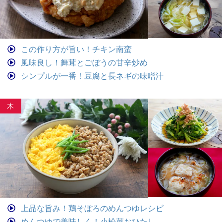
この作り方が旨い！チキン南蛮
風味良し！舞茸とごぼうの甘辛炒め
シンプルが一番！豆腐と長ネギの味噌汁
木
上品な旨み！鶏そぼろのめんつゆレシピ
めんつゆで美味しく！小松菜おひたし