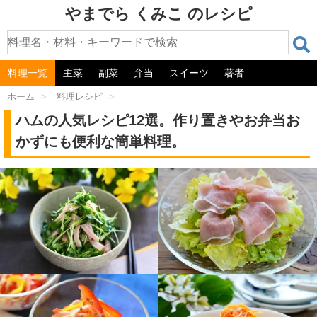
やまでら くみこ のレシピ
料理一覧
主菜
副菜
弁当
スイーツ
著者
ホーム
>
料理レシピ
>
ハムの人気レシピ12選。作り置きやお弁当お
かずにも便利な簡単料理。