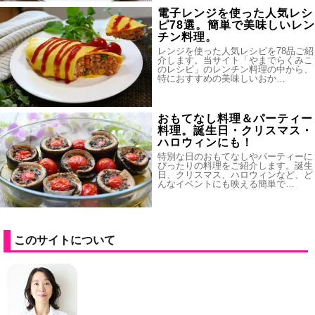
電子レンジを使った人気レシ
ピ78選。簡単で美味しいレン
チン料理。
レンジを使った人気レシピを78品ご紹
介します。当サイト「やまでらくみこ
のレシピ」のレンチン料理の中から、
特におすすめの美味しいおか…
おもてなし料理＆パーティー
料理。誕生日・クリスマス・
ハロウィンにも！
特別な日のおもてなしやパーティーに
ぴったりの料理をご紹介します。誕生
日、クリスマス、ハロウィンなど、ど
んなイベントにも映える簡単で…
このサイトについて