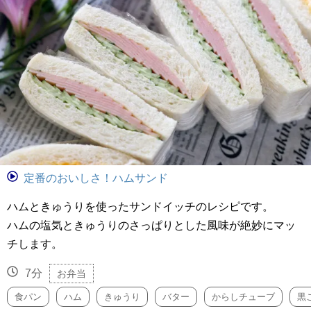
定番のおいしさ！ハムサンド
ハムときゅうりを使ったサンドイッチのレシピです。
ハムの塩気ときゅうりのさっぱりとした風味が絶妙にマッ
チします。
7分
お弁当
食パン
ハム
きゅうり
バター
からしチューブ
黒