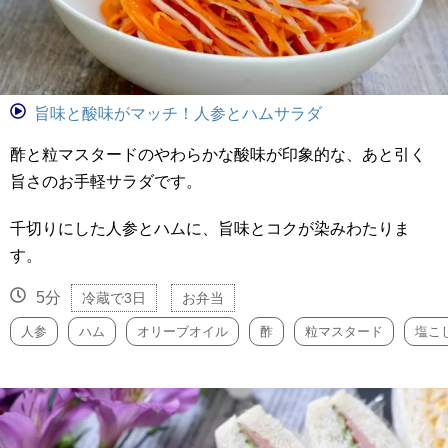
旨味と酸味がマッチ！人参とハムサラダ
酢と粒マスタードのやわらかな酸味が印象的な、あと引く
旨さのお手軽サラダです。
千切りにした人参とハムに、旨味とコクが染みわたりま
す。
5分
冷蔵で3日
お弁当
人参
ハム
オリーブオイル
酢
粒マスタード
塩こ