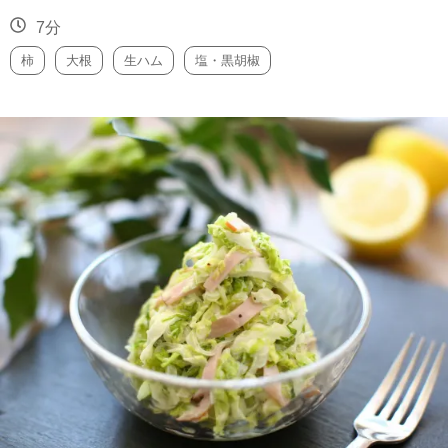
7分
柿
大根
生ハム
塩・黒胡椒