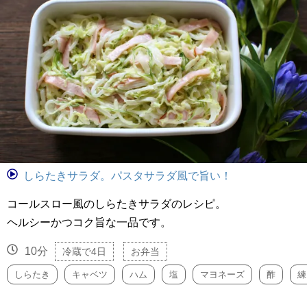
しらたきサラダ。パスタサラダ風で旨い！
コールスロー風のしらたきサラダのレシピ。
ヘルシーかつコク旨な一品です。
10分
冷蔵で4日
お弁当
しらたき
キャベツ
ハム
塩
マヨネーズ
酢
練