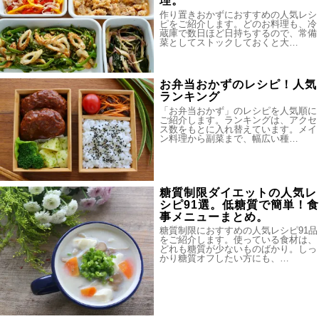
理。
作り置きおかずにおすすめの人気レシ
ピをご紹介します。どのお料理も、冷
蔵庫で数日ほど日持ちするので、常備
菜としてストックしておくと大…
お弁当おかずのレシピ！人気
ランキング
「お弁当おかず」のレシピを人気順に
ご紹介します。ランキングは、アクセ
ス数をもとに入れ替えています。メイ
ン料理から副菜まで、幅広い種…
糖質制限ダイエットの人気レ
シピ91選。低糖質で簡単！食
事メニューまとめ。
糖質制限におすすめの人気レシピ91品
をご紹介します。使っている食材は、
どれも糖質が少ないものばかり。しっ
かり糖質オフしたい方にも、…