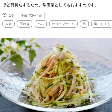
ほど日持ちするため、常備菜としてもおすすめです。
5分
冷蔵で3〜4日
人参
玉ねぎ
ハム
オリーブオイル
酢
塩こしょう