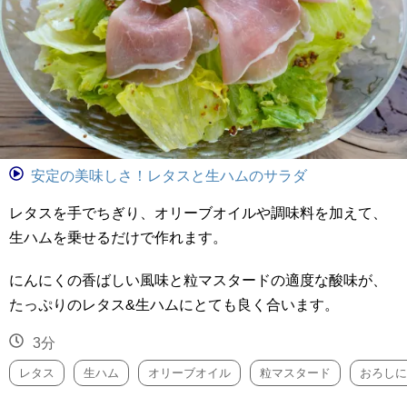
安定の美味しさ！レタスと生ハムのサラダ
レタスを手でちぎり、オリーブオイルや調味料を加えて、
生ハムを乗せるだけで作れます。
にんにくの香ばしい風味と粒マスタードの適度な酸味が、
たっぷりのレタス&生ハムにとても良く合います。
3分
レタス
生ハム
オリーブオイル
粒マスタード
おろしに