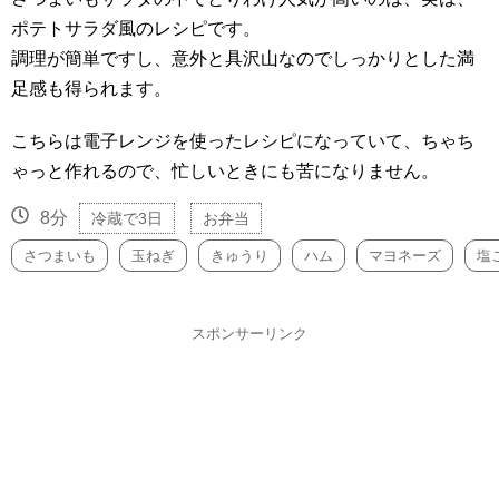
ポテトサラダ風のレシピです。
調理が簡単ですし、意外と具沢山なのでしっかりとした満
足感も得られます。
こちらは電子レンジを使ったレシピになっていて、ちゃち
ゃっと作れるので、忙しいときにも苦になりません。
8分
冷蔵で3日
お弁当
さつまいも
玉ねぎ
きゅうり
ハム
マヨネーズ
塩
スポンサーリンク