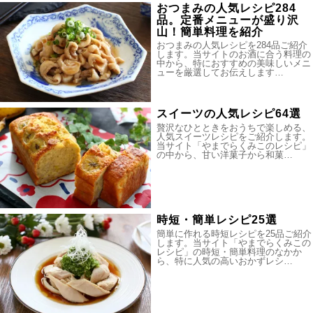
おつまみの人気レシピ284
品。定番メニューが盛り沢
山！簡単料理を紹介
おつまみの人気レシピを284品ご紹介
します。当サイトのお酒に合う料理の
中から、特におすすめの美味しいメニ
ューを厳選してお伝えします…
スイーツの人気レシピ64選
贅沢なひとときをおうちで楽しめる、
人気スイーツレシピをご紹介します。
当サイト「やまでらくみこのレシピ」
の中から、甘い洋菓子から和菓…
時短・簡単レシピ25選
簡単に作れる時短レシピを25品ご紹介
します。当サイト「やまでらくみこの
レシピ」の時短・簡単料理のなかか
ら、特に人気の高いおかずレシ…