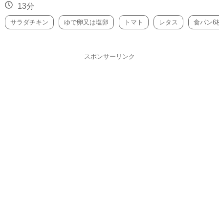
13分
サラダチキン
ゆで卵又は塩卵
トマト
レタス
食パン6
スポンサーリンク