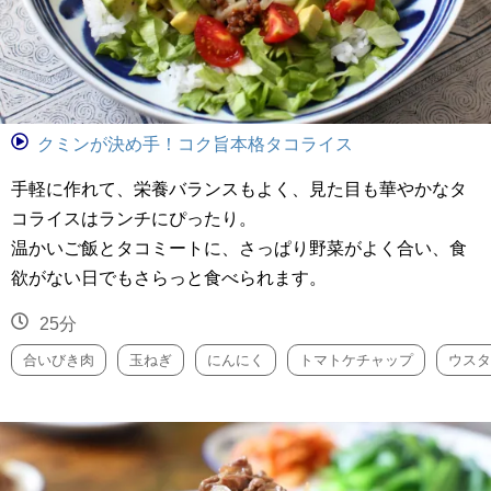
クミンが決め手！コク旨本格タコライス
手軽に作れて、栄養バランスもよく、見た目も華やかなタ
コライスはランチにぴったり。
温かいご飯とタコミートに、さっぱり野菜がよく合い、食
欲がない日でもさらっと食べられます。
25分
合いびき肉
玉ねぎ
にんにく
トマトケチャップ
ウスタ