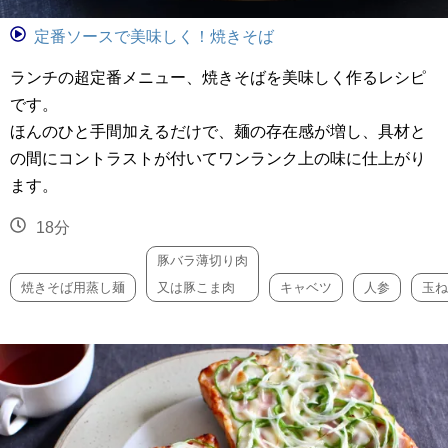
定番ソースで美味しく！焼きそば
ランチの超定番メニュー、焼きそばを美味しく作るレシピ
です。
ほんのひと手間加えるだけで、麺の存在感が増し、具材と
の間にコントラストが付いてワンランク上の味に仕上がり
ます。
18分
豚バラ薄切り肉
焼きそば用蒸し麺
又は豚こま肉
キャベツ
人参
玉ね