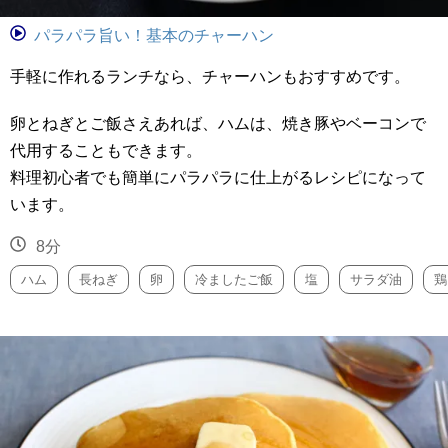
パラパラ旨い！基本のチャーハン
手軽に作れるランチなら、チャーハンもおすすめです。
卵とねぎとご飯さえあれば、ハムは、焼き豚やベーコンで
代用することもできます。
料理初心者でも簡単にパラパラに仕上がるレシピになって
います。
8分
ハム
長ねぎ
卵
冷ましたご飯
塩
サラダ油
鶏