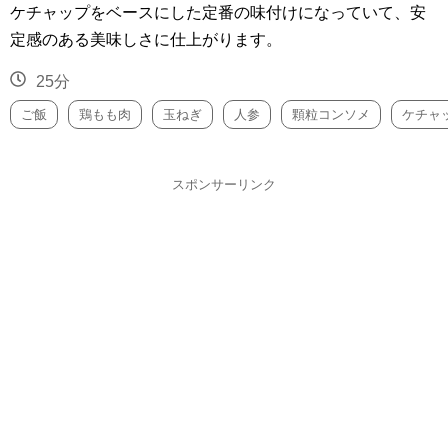
ケチャップをベースにした定番の味付けになっていて、安
定感のある美味しさに仕上がります。
25分
ご飯
鶏もも肉
玉ねぎ
人参
顆粒コンソメ
ケチャ
スポンサーリンク