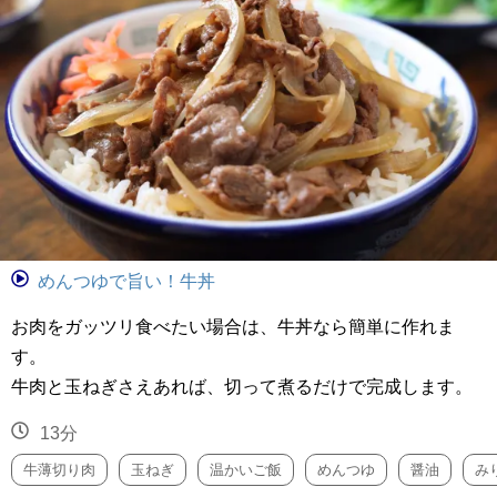
めんつゆで旨い！牛丼
お肉をガッツリ食べたい場合は、牛丼なら簡単に作れま
す。
牛肉と玉ねぎさえあれば、切って煮るだけで完成します。
13分
牛薄切り肉
玉ねぎ
温かいご飯
めんつゆ
醤油
み