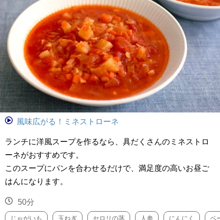
風味広がる！ミネストローネ
ランチに洋風スープを作るなら、具だくさんのミネストロ
ーネがおすすめです。
このスープにパンを合わせるだけで、満足度の高いお昼ご
はんになります。
50分
じゃがいも
玉ねぎ
セロリの茎
人参
にんにく
ベ