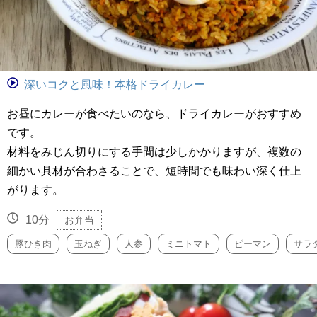
深いコクと風味！本格ドライカレー
お昼にカレーが食べたいのなら、ドライカレーがおすすめ
です。
材料をみじん切りにする手間は少しかかりますが、複数の
細かい具材が合わさることで、短時間でも味わい深く仕上
がります。
10分
お弁当
豚ひき肉
玉ねぎ
人参
ミニトマト
ピーマン
サラ