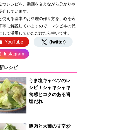
立つレシピを、動画を交えながら分かりや
紹介しています。
と使える基本のお料理の作り方を、心を込
丁寧に解説していますので、レシピ本の代
として活用していただけたら幸いです。
YouTube
(twitter)
Instagram
新レシピ
うま塩キャベツのレ
シピ！シャキシャキ
食感とコクのある旨
塩だれ
鶏肉と大葉の甘辛炒