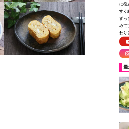
に役
すく
ずっ
めて
わり
最