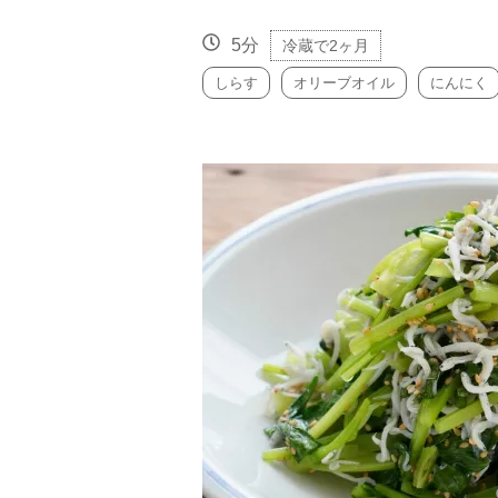
5分
冷蔵で2ヶ月
しらす
オリーブオイル
にんにく