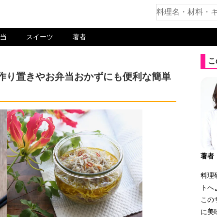
当
スイーツ
著者
こ
。作り置きやお弁当おかずにも便利な簡単
著者
料理
トへ
この
に美