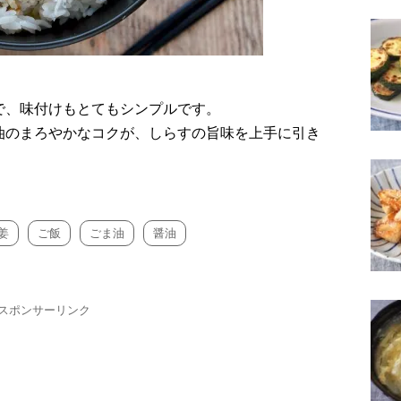
で、味付けもとてもシンプルです。
油のまろやかなコクが、しらすの旨味を上手に引き
姜
ご飯
ごま油
醤油
スポンサーリンク