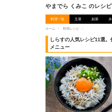
やまでら くみこ のレシピ
料理一覧
主菜
副菜
弁
ホーム
>
料理レシピ
>
しらすの人気レシピ11選
メニュー