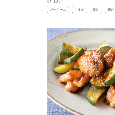
10分
ズッキーニ
ごま油
醤油
鶏が