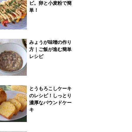
ピ。卵と小麦粉で簡
単！
みょうが味噌の作り
方｜ご飯が進む簡単
レシピ
とうもろこしケーキ
のレシピ！しっとり
濃厚なパウンドケー
キ