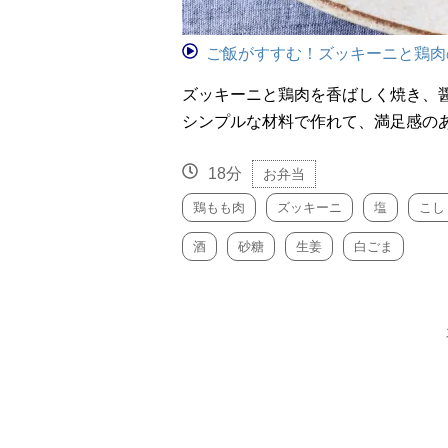
ご飯がすすむ！ズッキーニと鶏肉
ズッキーニと鶏肉を香ばしく焼き、
シンプルな材料で作れて、満足感の
18分
お弁当
鶏もも肉
ズッキーニ
塩
こし
酒
砂糖
生姜
白ごま