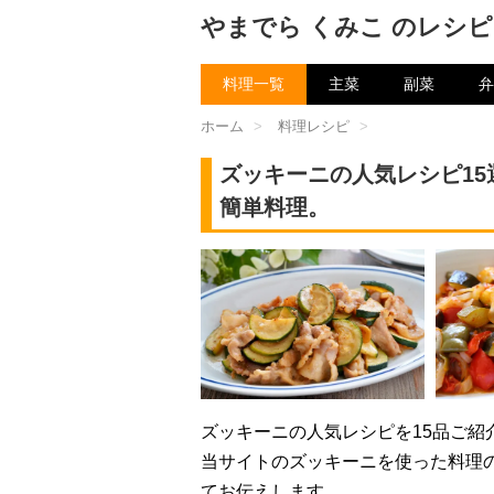
やまでら くみこ のレシピ
料理一覧
主菜
副菜
弁
ホーム
>
料理レシピ
>
ズッキーニの人気レシピ1
簡単料理。
ズッキーニの人気レシピを15品ご紹
当サイトのズッキーニを使った料理
てお伝えします。