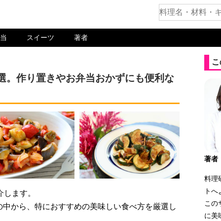
当
スイーツ
著者
こ
5選。作り置きやお弁当おかずにも便利な
著者
料理
トへ
介します。
この
の中から、特におすすめの美味しい食べ方を厳選し
に美