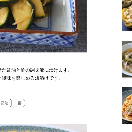
せた醤油と酢の調味液に漬けます。
た後味を楽しめる浅漬けです。
醤油
酢