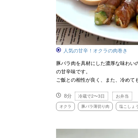
人気の甘辛！オクラの肉巻き
豚バラ肉を具材にした濃厚な味わい
の甘辛味です。
ご飯との相性が良く、また、冷めて
8分
冷蔵で2〜3日
お弁当
オクラ
豚バラ薄切り肉
塩こしょ