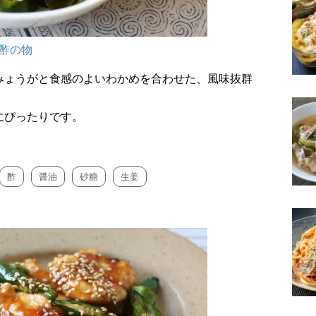
酢の物
みょうがと食感のよいわかめを合わせた、風味抜群
にぴったりです。
酢
醤油
砂糖
生姜