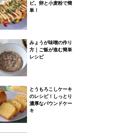
ピ。卵と小麦粉で簡
単！
みょうが味噌の作り
方｜ご飯が進む簡単
レシピ
とうもろこしケーキ
のレシピ！しっとり
濃厚なパウンドケー
キ