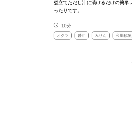
煮立てただし汁に漬けるだけの簡単
ったりです。
10分
オクラ
醤油
みりん
和風顆粒