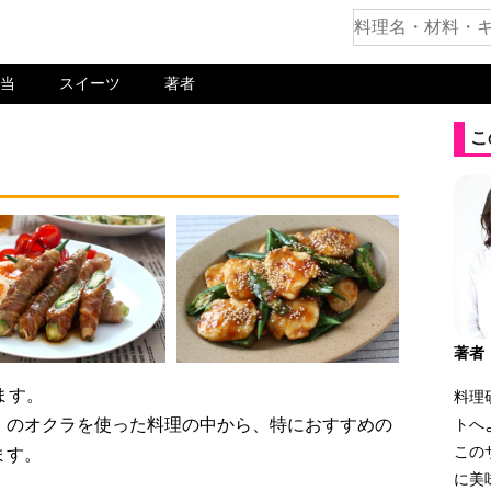
当
スイーツ
著者
こ
著者
ます。
料理
」のオクラを使った料理の中から、特におすすめの
トへ
この
ます。
に美