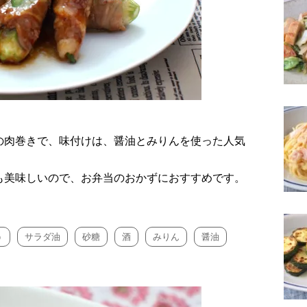
の肉巻きで、味付けは、醤油とみりんを使った人気
も美味しいので、お弁当のおかずにおすすめです。
う
サラダ油
砂糖
酒
みりん
醤油