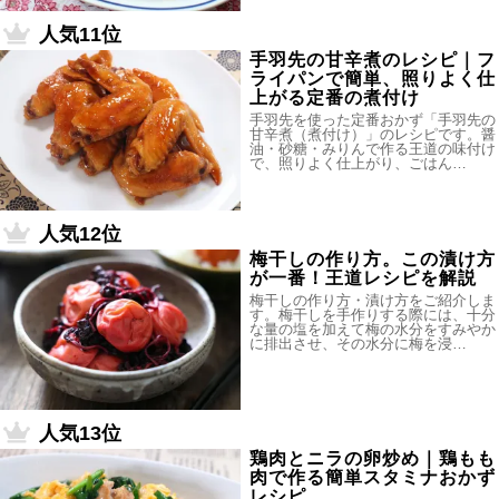
人気11位
手羽先の甘辛煮のレシピ｜フ
ライパンで簡単、照りよく仕
上がる定番の煮付け
手羽先を使った定番おかず「手羽先の
甘辛煮（煮付け）」のレシピです。醤
油・砂糖・みりんで作る王道の味付け
で、照りよく仕上がり、ごはん…
人気12位
梅干しの作り方。この漬け方
が一番！王道レシピを解説
梅干しの作り方・漬け方をご紹介しま
す。梅干しを手作りする際には、十分
な量の塩を加えて梅の水分をすみやか
に排出させ、その水分に梅を浸…
人気13位
鶏肉とニラの卵炒め｜鶏もも
肉で作る簡単スタミナおかず
レシピ