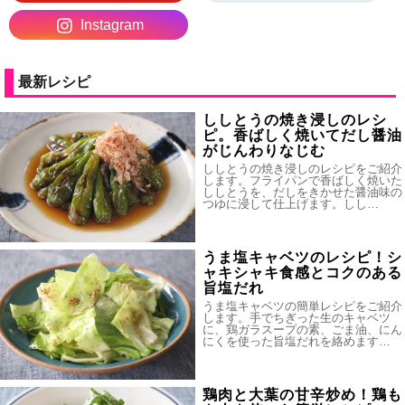
Instagram
最新レシピ
ししとうの焼き浸しのレシ
ピ。香ばしく焼いてだし醤油
がじんわりなじむ
ししとうの焼き浸しのレシピをご紹介
します。フライパンで香ばしく焼いた
ししとうを、だしをきかせた醤油味の
つゆに浸して仕上げます。しし…
うま塩キャベツのレシピ！シ
ャキシャキ食感とコクのある
旨塩だれ
うま塩キャベツの簡単レシピをご紹介
します。手でちぎった生のキャベツ
に、鶏ガラスープの素、ごま油、にん
にくを使った旨塩だれを絡めます…
鶏肉と大葉の甘辛炒め！鶏も