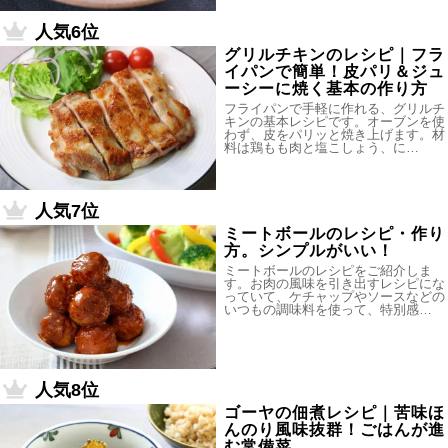
人気6位
グリルチキンのレシピ｜フラ
イパンで簡単！皮パリ＆ジュ
ーシーに焼く基本の作り方
フライパンで手軽に作れる、グリルチ
キンの基本レシピです。オーブンを使
わず、皮をパリッと焼き上げます。材
料は鶏もも肉と塩こしょう、に…
人気7位
ミートボールのレシピ・作り
方。シンプルがいい！
ミートボールのレシピをご紹介しま
す。お肉の風味を引き出すレシピにな
っていて、ケチャップやソースなどの
いつもの調味料を使って、特別感…
人気8位
ゴーヤの佃煮レシピ｜苦味ほ
んのり風味抜群！ごはんが進
む常備菜