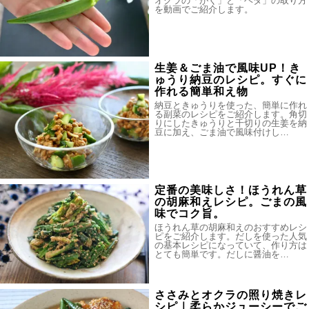
オクラの「がく」と「ヘタ」の取り方
を動画でご紹介します。
生姜＆ごま油で風味UP！き
ゅうり納豆のレシピ。すぐに
作れる簡単和え物
納豆ときゅうりを使った、簡単に作れ
る副菜のレシピをご紹介します。角切
りにしたきゅうりと千切りの生姜を納
豆に加え、ごま油で風味付けし…
定番の美味しさ！ほうれん草
の胡麻和えレシピ。ごまの風
味でコク旨。
ほうれん草の胡麻和えのおすすめレシ
ピをご紹介します。だしを使った人気
の基本レシピになっていて、作り方は
とても簡単です。だしに醤油を…
ささみとオクラの照り焼きレ
シピ｜柔らかジューシーでご