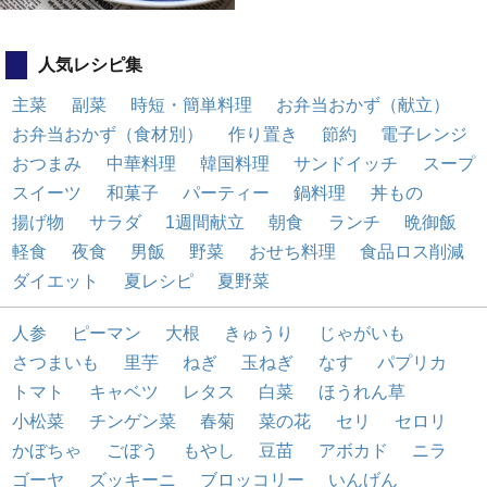
人気レシピ集
主菜
副菜
時短・簡単料理
お弁当おかず（献立）
お弁当おかず（食材別）
作り置き
節約
電子レンジ
おつまみ
中華料理
韓国料理
サンドイッチ
スープ
スイーツ
和菓子
パーティー
鍋料理
丼もの
揚げ物
サラダ
1週間献立
朝食
ランチ
晩御飯
軽食
夜食
男飯
野菜
おせち料理
食品ロス削減
ダイエット
夏レシピ
夏野菜
人参
ピーマン
大根
きゅうり
じゃがいも
さつまいも
里芋
ねぎ
玉ねぎ
なす
パプリカ
トマト
キャベツ
レタス
白菜
ほうれん草
小松菜
チンゲン菜
春菊
菜の花
セリ
セロリ
かぼちゃ
ごぼう
もやし
豆苗
アボカド
ニラ
ゴーヤ
ズッキーニ
ブロッコリー
いんげん