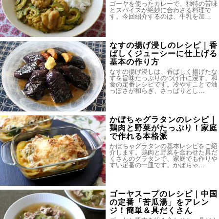
ゴーヤを使ったカレーで、独特の苦味
とスパイスが絶妙に合わさる料理で
す。今回紹介するのは、牛乳を加…
なすの揚げ浸しのレシピ｜香
ばしくジューシーに仕上げる
基本の作り方
なすの揚げ浸しは、香ばしく揚げたな
すを旨味たっぷりのつけ汁に浸す、和
食の定番レシピです。冷やすことで油
っぽさが和らぎ、さっぱりとし…
かぼちゃグラタンのレシピ｜
鶏肉と野菜がたっぷり！家庭
で作れる本格派
かぼちゃグラタンの基本レシピをご紹
介します。鶏肉と野菜を合わせた具だ
くさんのグラタンで、家庭でも作りや
すい定番の一皿です。かぼちゃ…
ゴーヤスープのレシピ｜中国
の定番「苦瓜湯」をアレン
ジ！簡単＆具だくさん