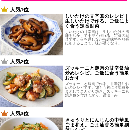
人気1位
しいたけの甘辛煮のレシピ｜
生しいたけで作る、ご飯によ
く合う定番副菜
しいたけの甘辛煮は、生しいたけの風
味を活かして手早く作れる、定番の副
菜です。火を通しながら調味料を順番
に加えることで、味が濃くなり…
人気2位
ズッキーニと鶏肉の甘辛醤油
炒めレシピ。ご飯に合う簡単
おかず
ズッキーニと鶏肉で作る、甘辛醤油炒
めのレシピです。鶏もも肉に片栗粉を
まぶしてこんがり焼き、ズッキーニも
焼き色を付けてから、醤油・み…
人気3位
きゅうりとにんじんの中華風
ごま和え。ごま油香る簡単副
菜レシピ