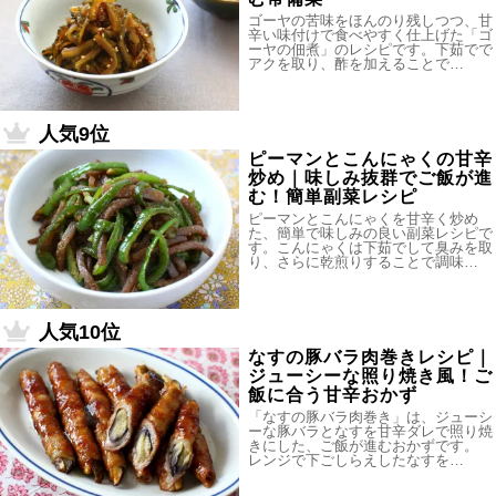
ゴーヤの苦味をほんのり残しつつ、甘
辛い味付けで食べやすく仕上げた「ゴ
ーヤの佃煮」のレシピです。下茹でで
アクを取り、酢を加えることで…
人気9位
ピーマンとこんにゃくの甘辛
炒め｜味しみ抜群でご飯が進
む！簡単副菜レシピ
ピーマンとこんにゃくを甘辛く炒め
た、簡単で味しみの良い副菜レシピで
す。こんにゃくは下茹でして臭みを取
り、さらに乾煎りすることで調味…
人気10位
なすの豚バラ肉巻きレシピ｜
ジューシーな照り焼き風！ご
飯に合う甘辛おかず
「なすの豚バラ肉巻き」は、ジューシ
ーな豚バラとなすを甘辛ダレで照り焼
きにした、ご飯が進むおかずです。
レンジで下ごしらえしたなすを…