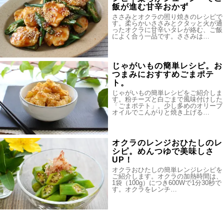
飯が進む甘辛おかず
ささみとオクラの照り焼きのレシピで
す。柔らかいささみとクタッと火が通
ったオクラに甘辛いタレが絡む、ご飯
によく合う一品です。ささみは…
じゃがいもの簡単レシピ。お
つまみにおすすめごまポテ
ト。
じゃがいもの簡単レシピをご紹介しま
す。粉チーズと白ごまで風味付けした
「ごまポテト」。少し多めのオリーブ
オイルでこんがりと焼き上げる…
オクラのレンジおひたしのレ
シピ。めんつゆで美味しさ
UP！
オクラおひたしの簡単レンジレシピを
ご紹介します。オクラの加熱時間は、
1袋（100g）につき600Wで1分30秒で
す。オクラをレンチ…