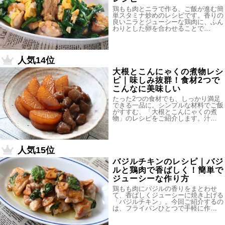
鶏もも肉とニラで作る、ご飯が進む簡
単スタミナ炒めのレシピです。香りの
良いニラとジューシーな鶏肉に、ふん
わりとした卵を合わせることで…
人気14位
大根とこんにゃくの煮物レシ
ピ｜味しみ抜群！食材2つで
こんなに美味しい
たった2つの食材でも、しっかり満足
できる一品に。シンプルな材料でご飯
がすすむ、「大根とこんにゃくの煮
物」のレシピをご紹介します。汁…
人気15位
バジルチキンのレシピ｜バジ
ルと鶏肉で香ばしく！簡単で
ジューシーな作り方
鶏もも肉にバジルの香りをまとわせ
て、香ばしくジューシーに焼き上げる
「バジルチキン」。今回ご紹介するの
は、フライパンひとつで手軽に作…