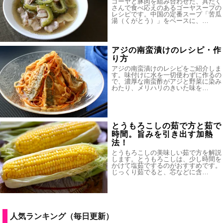
ゴーヤと豚肉を組み合わせた、具だく
さんで食べ応えのあるゴーヤスープの
レシピです。中国の定番スープ「苦瓜
湯（くがとう）」をベースに、…
アジの南蛮漬けのレシピ・作
り方
アジの南蛮漬けのレシピをご紹介しま
す。味付けに水を一切使わずに作るの
で、濃厚な南蛮酢がアジと野菜に染み
わたり、メリハリのきいた味を…
とうもろこしの茹で方と茹で
時間。旨みを引き出す加熱
法！
とうもろこしの美味しい茹で方を解説
します。とうもろこしは、少し時間を
かけて塩茹でするのがおすすめです。
じっくり茹でると、芯などに含…
人気ランキング（毎日更新）