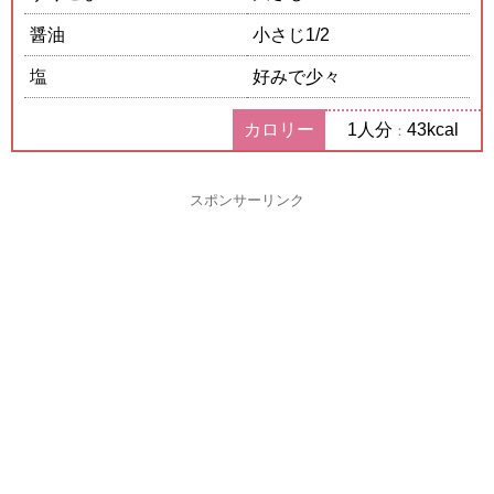
醤油
小さじ1/2
塩
好みで少々
カロリー
1人分
43kcal
：
スポンサーリンク