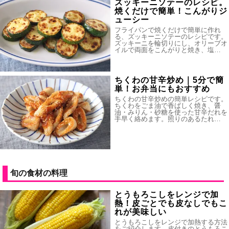
ズッキーニソテーのレシピ。
焼くだけで簡単！こんがりジ
ューシー
フライパンで焼くだけで簡単に作れ
る、ズッキーニソテーのレシピです。
ズッキーニを輪切りにし、オリーブオ
イルで両面をこんがりと焼き、塩…
ちくわの甘辛炒め｜5分で簡
単！お弁当にもおすすめ
ちくわの甘辛炒めの簡単レシピです。
ちくわをごま油で香ばしく焼き、醤
油・みりん・砂糖を使った甘辛だれを
手早く絡めます。照りのあるたれ…
旬の食材の料理
とうもろこしをレンジで加
熱！皮ごとでも皮なしでもこ
れが美味しい
とうもろこしをレンジで加熱する方法
をご紹介します。皮付きのとうもろこ