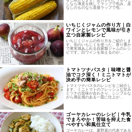
しなら薄皮を残してラップで包み、皮
なしのものなら直接ラップで包…
いちじくジャムの作り方｜白
ワインとレモンで風味が引き
立つ自家製レシピ
いちじくジャムの作り方をご紹介しま
す。旬のいちじくを使った、香り豊か
で果実感あふれる自家製ジャムのレシ
ピです。白ワインを加えるのが…
トマトツナパスタ｜味噌と醤
油でコク深く！ミニトマトが
決め手の簡単レシピ
トマトツナパスタのレシピをご紹介し
ます。ミニトマトのフレッシュな甘み
とツナの旨味が合わさり、シンプルな
がら満足感のある一皿に仕上が…
ゴーヤカレーのレシピ｜牛乳
でまろやか！苦味を抑えた食
べやすい和風仕立て
ゴーヤカレーは、夏野菜の代表である