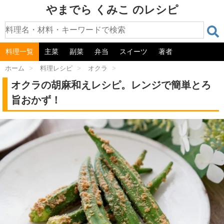
やまでら くみこ のレシピ
料理一覧
主菜
副菜
弁当
スイーツ
著者
ホーム
>
料理レシピ
>
オクラ
>
オクラの胡麻和えレシピ。レンジで簡単とろ
旨おかず！