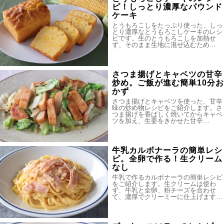
ピ！しっとり濃厚なパウンド
ケーキ
とうもろこしをたっぷり使った、しっ
とり濃厚なとうもろこしケーキのレシ
ピです。生のとうもろこしを加熱せ
ず、そのまま生地に混ぜ込むため…
さつま揚げとキャベツの甘辛
炒め。ご飯が進む簡単10分お
かず
さつま揚げとキャベツを使った、甘辛
味の炒め物レシピをご紹介します。さ
つま揚げを香ばしく焼いてからキャベ
ツを加え、生姜をきかせた甘辛…
牛乳カルボナーラの簡単レシ
ピ。全卵で作る！生クリーム
なし
牛乳で作るカルボナーラの簡単レシピ
をご紹介します。生クリームは使わ
ず、牛乳と全卵、粉チーズを合わせ
て、濃厚でクリーミーに仕上げます…