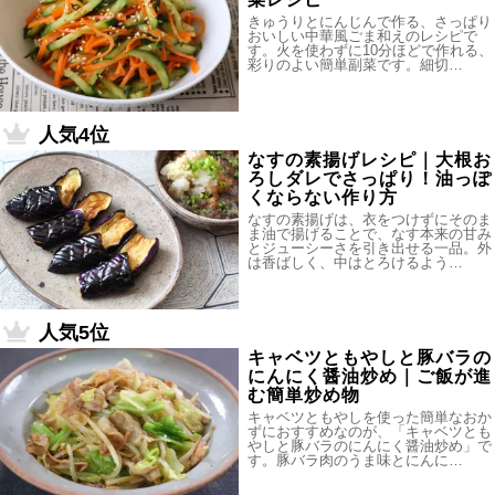
きゅうりとにんじんで作る、さっぱり
おいしい中華風ごま和えのレシピで
す。火を使わずに10分ほどで作れる、
彩りのよい簡単副菜です。細切…
人気4位
なすの素揚げレシピ｜大根お
ろしダレでさっぱり！油っぽ
くならない作り方
なすの素揚げは、衣をつけずにそのま
ま油で揚げることで、なす本来の甘み
とジューシーさを引き出せる一品。外
は香ばしく、中はとろけるよう…
人気5位
キャベツともやしと豚バラの
にんにく醤油炒め｜ご飯が進
む簡単炒め物
キャベツともやしを使った簡単なおか
ずにおすすめなのが、「キャベツとも
やしと豚バラのにんにく醤油炒め」で
す。豚バラ肉のうま味とにんに…