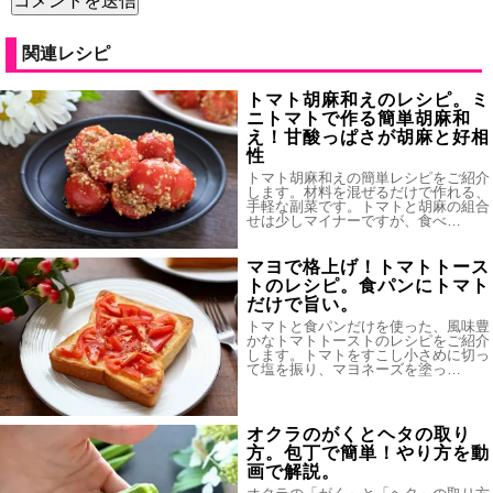
関連レシピ
トマト胡麻和えのレシピ。ミ
ニトマトで作る簡単胡麻和
え！甘酸っぱさが胡麻と好相
性
トマト胡麻和えの簡単レシピをご紹介
します。材料を混ぜるだけで作れる、
手軽な副菜です。トマトと胡麻の組合
せは少しマイナーですが、食べ…
マヨで格上げ！トマトトース
トのレシピ。食パンにトマト
だけで旨い。
トマトと食パンだけを使った、風味豊
かなトマトトーストのレシピをご紹介
します。トマトをすこし小さめに切っ
て塩を振り、マヨネーズを塗っ…
オクラのがくとヘタの取り
方。包丁で簡単！やり方を動
画で解説。