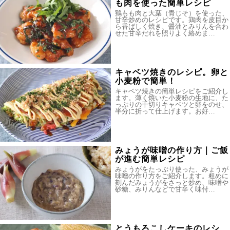
も肉を使った簡単レシピ
鶏もも肉と大葉（青じそ）を使った、
甘辛炒めのレシピです。鶏肉を皮目か
ら香ばしく焼き、醤油とみりんを合わ
せた甘辛だれを照りよく絡めま…
キャベツ焼きのレシピ。卵と
小麦粉で簡単！
キャベツ焼きの簡単レシピをご紹介し
ます。薄く焼いた小麦粉の生地に、た
っぷりの千切りキャベツと卵をのせ、
半分に折って仕上げます。お好…
みょうが味噌の作り方｜ご飯
が進む簡単レシピ
みょうがをたっぷり使った、みょうが
味噌の作り方をご紹介します。粗めに
刻んだみょうがをさっと炒め、味噌や
砂糖、みりんなどで甘辛く味付…
とうもろこしケーキのレシ