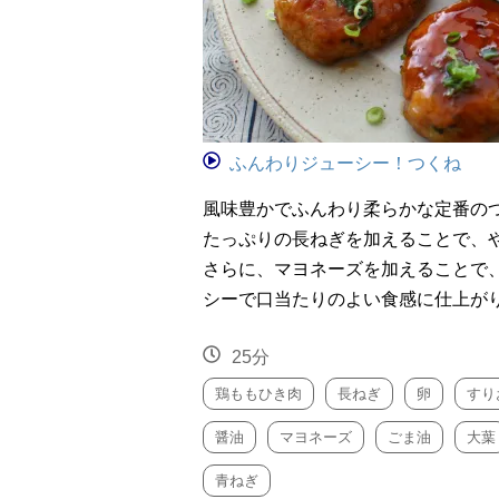
ふんわりジューシー！つくね
風味豊かでふんわり柔らかな定番の
たっぷりの長ねぎを加えることで、
さらに、マヨネーズを加えることで
シーで口当たりのよい食感に仕上が
25分
鶏ももひき肉
長ねぎ
卵
すり
醤油
マヨネーズ
ごま油
大葉
青ねぎ