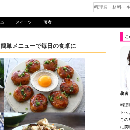
当
スイーツ
著者
こ
＆簡単メニューで毎日の食卓に
著者
料理
トへ
この
に美