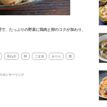
理で、たっぷりの野菜に鶏肉と卵のコクが加わり、
長ねぎ
卵
ごま油
みりん
酒
スポンサーリンク