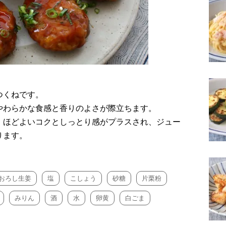
つくねです。
やわらかな食感と香りのよさが際立ちます。
、ほどよいコクとしっとり感がプラスされ、ジュー
ります。
おろし生姜
塩
こしょう
砂糖
片栗粉
みりん
酒
水
卵黄
白ごま