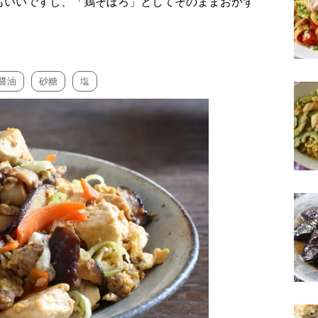
もいいですし、「鶏そぼろ」としてそのままおかず
醤油
砂糖
塩