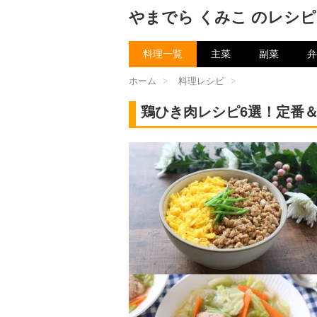
やまでら くみこ のレシピ
料理一覧
主菜
副菜
弁
ホーム
>
料理レシピ
>
鶏ひき肉レシピ6選！定番