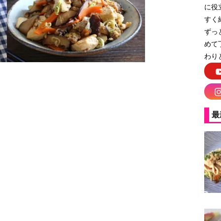
に役
すく
ずっ
めて
わり
最