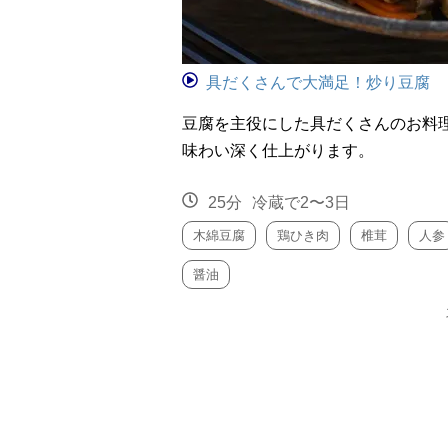
具だくさんで大満足！炒り豆腐
豆腐を主役にした具だくさんのお料
味わい深く仕上がります。
25分
冷蔵で2〜3日
木綿豆腐
鶏ひき肉
椎茸
人参
醤油