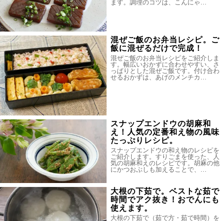
ます。調理のコツは、こんにゃ…
混ぜご飯のお弁当レシピ。ご
飯に混ぜるだけで完成！
混ぜご飯のお弁当レシピをご紹介しま
す。幅広いおかずに合わせやすい、さ
っぱりとした混ぜご飯です。付け合わ
せるおかずは、あげのメンチカ…
スナップエンドウの胡麻和
え！人気の定番和え物の風味
たっぷりレシピ。
スナップエンドウの和え物のレシピを
ご紹介します。すりごまを使った、人
気の胡麻和えのレシピです。胡麻の他
にかつおぶしも加えることで、…
大根の下茹で。ベストな茹で
時間でアク抜き！おでんにも
使えます。
大根の下茹で（茹で方・茹で時間）を