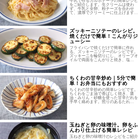
牛乳で作るカルボナーラの簡単レシピ
をご紹介します。生クリームは使わ
ず、牛乳と全卵、粉チーズを合わせ
て、濃厚でクリーミーに仕上げます…
ズッキーニソテーのレシピ。
焼くだけで簡単！こんがりジ
ューシー
フライパンで焼くだけで簡単に作れ
る、ズッキーニソテーのレシピです。
ズッキーニを輪切りにし、オリーブオ
イルで両面をこんがりと焼き、塩…
ちくわの甘辛炒め｜5分で簡
単！お弁当にもおすすめ
ちくわの甘辛炒めの簡単レシピです。
ちくわをごま油で香ばしく焼き、醤
油・みりん・砂糖を使った甘辛だれを
手早く絡めます。照りのあるたれ…
玉ねぎと卵の味噌汁。卵をふ
んわり仕上げる簡単レシピ
玉ねぎと卵の味噌汁のレシピをご紹介