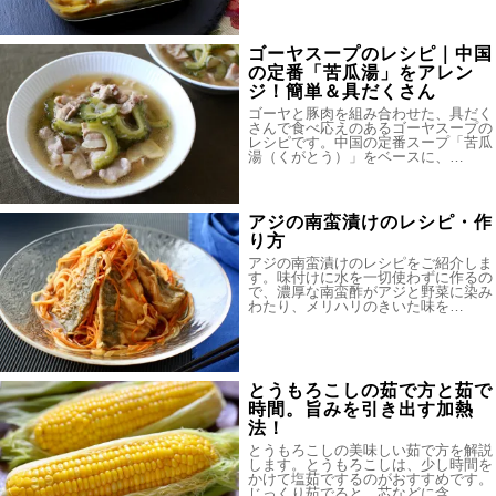
ゴーヤスープのレシピ｜中国
の定番「苦瓜湯」をアレン
ジ！簡単＆具だくさん
ゴーヤと豚肉を組み合わせた、具だく
さんで食べ応えのあるゴーヤスープの
レシピです。中国の定番スープ「苦瓜
湯（くがとう）」をベースに、…
アジの南蛮漬けのレシピ・作
り方
アジの南蛮漬けのレシピをご紹介しま
す。味付けに水を一切使わずに作るの
で、濃厚な南蛮酢がアジと野菜に染み
わたり、メリハリのきいた味を…
とうもろこしの茹で方と茹で
時間。旨みを引き出す加熱
法！
とうもろこしの美味しい茹で方を解説
します。とうもろこしは、少し時間を
かけて塩茹でするのがおすすめです。
じっくり茹でると、芯などに含…