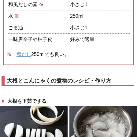
和風だしの素
※
小さじ1
水
※
250ml
ごま油
小さじ1
一味唐辛子や柚子皮
好みで適量
鰹だし
250mlでも良い。
大根とこんにゃくの煮物のレシピ・作り方
大根を下茹でする