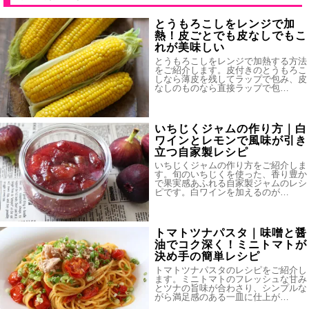
とうもろこしをレンジで加
熱！皮ごとでも皮なしでもこ
れが美味しい
とうもろこしをレンジで加熱する方法
をご紹介します。皮付きのとうもろこ
しなら薄皮を残してラップで包み、皮
なしのものなら直接ラップで包…
いちじくジャムの作り方｜白
ワインとレモンで風味が引き
立つ自家製レシピ
いちじくジャムの作り方をご紹介しま
す。旬のいちじくを使った、香り豊か
で果実感あふれる自家製ジャムのレシ
ピです。白ワインを加えるのが…
トマトツナパスタ｜味噌と醤
油でコク深く！ミニトマトが
決め手の簡単レシピ
トマトツナパスタのレシピをご紹介し
ます。ミニトマトのフレッシュな甘み
とツナの旨味が合わさり、シンプルな
がら満足感のある一皿に仕上が…