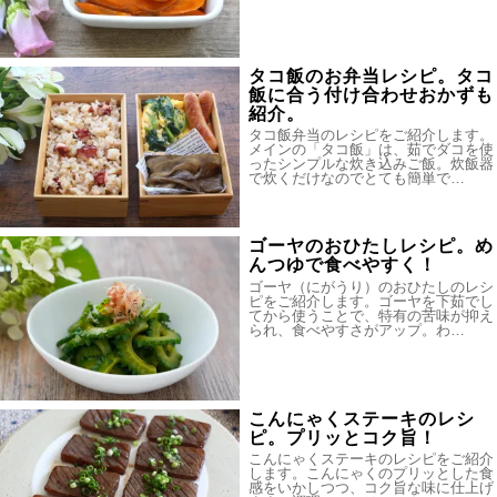
タコ飯のお弁当レシピ。タコ
飯に合う付け合わせおかずも
紹介。
タコ飯弁当のレシピをご紹介します。
メインの「タコ飯」は、茹でダコを使
ったシンプルな炊き込みご飯。炊飯器
で炊くだけなのでとても簡単で…
ゴーヤのおひたしレシピ。め
んつゆで食べやすく！
ゴーヤ（にがうり）のおひたしのレシ
ピをご紹介します。ゴーヤを下茹でし
てから使うことで、特有の苦味が抑え
られ、食べやすさがアップ。わ…
こんにゃくステーキのレシ
ピ。プリッとコク旨！
こんにゃくステーキのレシピをご紹介
します。こんにゃくのプリッとした食
感をいかしつつ、コク旨な味に仕上げ