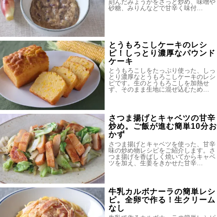
刻んだみょうがをさっと炒め、味噌や
砂糖、みりんなどで甘辛く味付…
とうもろこしケーキのレシ
ピ！しっとり濃厚なパウンド
ケーキ
とうもろこしをたっぷり使った、しっ
とり濃厚なとうもろこしケーキのレシ
ピです。生のとうもろこしを加熱せ
ず、そのまま生地に混ぜ込むため…
さつま揚げとキャベツの甘辛
炒め。ご飯が進む簡単10分お
かず
さつま揚げとキャベツを使った、甘辛
味の炒め物レシピをご紹介します。さ
つま揚げを香ばしく焼いてからキャベ
ツを加え、生姜をきかせた甘辛…
牛乳カルボナーラの簡単レシ
ピ。全卵で作る！生クリーム
なし