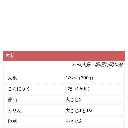
材料
2〜3人分：調理時間25分
大根
1/3本（300g）
こんにゃく
1枚（250g）
醤油
大さじ2
みりん
大さじ1と1/2
砂糖
小さじ2