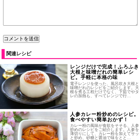
関連レシピ
レンジだけで完成！ふろふき
大根と味噌だれの簡単レシ
ピ。手軽に本格の味
電子レンジを使った、風呂吹き大根と
味噌だれのレシピをご紹介します。大
根を煮る工程だけでなく、下茹でやタ
レの加熱も、すべてレンジで行…
人参カレー粉炒めのレシピ。
食べやすい簡単おかず！
カレー粉の風味が食欲をそそる、人参
炒めのレシピをご紹介します。人参を
薄切りにして、カレー粉を加えてサッ
と炒め、砂糖と醤油で味をとと…