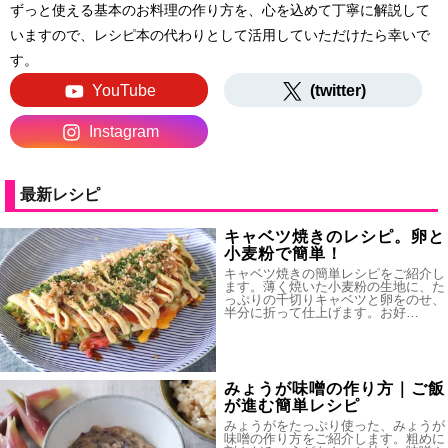
ずっと使える基本のお料理の作り方を、心を込めて丁寧に解説して
いますので、レシピ本の代わりとして活用していただけたら幸いで
す。
YouTube
(twitter)
Instagram
最新レシピ
キャベツ焼きのレシピ。卵と
小麦粉で簡単！
キャベツ焼きの簡単レシピをご紹介し
ます。薄く焼いた小麦粉の生地に、た
っぷりの千切りキャベツと卵をのせ、
半分に折って仕上げます。お好…
みょうが味噌の作り方｜ご飯
が進む簡単レシピ
みょうがをたっぷり使った、みょうが
味噌の作り方をご紹介します。粗めに