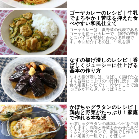
ゴーヤカレーのレシピ｜牛乳
でまろやか！苦味を抑えた食
べやすい和風仕立て
ゴーヤカレーは、夏野菜の代表である
ゴーヤを使ったカレーで、独特の苦味
とスパイスが絶妙に合わさる料理で
す。今回紹介するのは、牛乳を加…
なすの揚げ浸しのレシピ｜香
ばしくジューシーに仕上げる
基本の作り方
なすの揚げ浸しは、香ばしく揚げたな
すを旨味たっぷりのつけ汁に浸す、和
食の定番レシピです。冷やすことで油
っぽさが和らぎ、さっぱりとし…
かぼちゃグラタンのレシピ｜
鶏肉と野菜がたっぷり！家庭
で作れる本格派
かぼちゃグラタンの基本レシピをご紹
介します。鶏肉と野菜を合わせた具だ
くさんのグラタンで、家庭でも作りや
すい定番の一皿です。かぼちゃ…