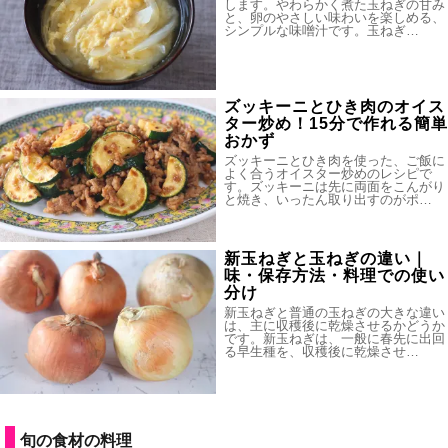
します。やわらかく煮た玉ねぎの甘み
と、卵のやさしい味わいを楽しめる、
シンプルな味噌汁です。玉ねぎ…
ズッキーニとひき肉のオイス
ター炒め！15分で作れる簡単
おかず
ズッキーニとひき肉を使った、ご飯に
よく合うオイスター炒めのレシピで
す。ズッキーニは先に両面をこんがり
と焼き、いったん取り出すのがポ…
新玉ねぎと玉ねぎの違い｜
味・保存方法・料理での使い
分け
新玉ねぎと普通の玉ねぎの大きな違い
は、主に収穫後に乾燥させるかどうか
です。新玉ねぎは、一般に春先に出回
る早生種を、収穫後に乾燥させ…
旬の食材の料理