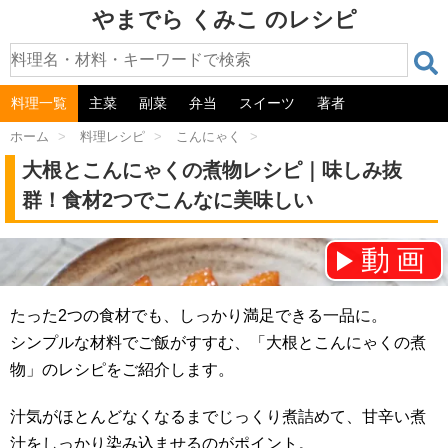
やまでら くみこ のレシピ
料理一覧
主菜
副菜
弁当
スイーツ
著者
ホーム
>
料理レシピ
>
こんにゃく
>
大根とこんにゃくの煮物レシピ｜味しみ抜
群！食材2つでこんなに美味しい
動画
チャンネル登録をお願いします！⇒
たった2つの食材でも、しっかり満足できる一品に。
シンプルな材料でご飯がすすむ、「大根とこんにゃくの煮
物」のレシピをご紹介します。
汁気がほとんどなくなるまでじっくり煮詰めて、甘辛い煮
汁をしっかり染み込ませるのがポイント。