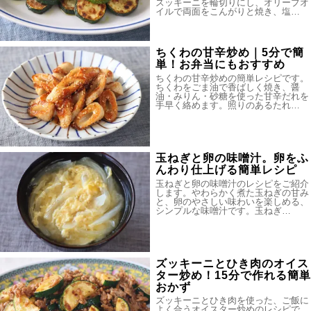
ズッキーニを輪切りにし、オリーブオ
イルで両面をこんがりと焼き、塩…
ちくわの甘辛炒め｜5分で簡
単！お弁当にもおすすめ
ちくわの甘辛炒めの簡単レシピです。
ちくわをごま油で香ばしく焼き、醤
油・みりん・砂糖を使った甘辛だれを
手早く絡めます。照りのあるたれ…
玉ねぎと卵の味噌汁。卵をふ
んわり仕上げる簡単レシピ
玉ねぎと卵の味噌汁のレシピをご紹介
します。やわらかく煮た玉ねぎの甘み
と、卵のやさしい味わいを楽しめる、
シンプルな味噌汁です。玉ねぎ…
ズッキーニとひき肉のオイス
ター炒め！15分で作れる簡単
おかず
ズッキーニとひき肉を使った、ご飯に
よく合うオイスター炒めのレシピで