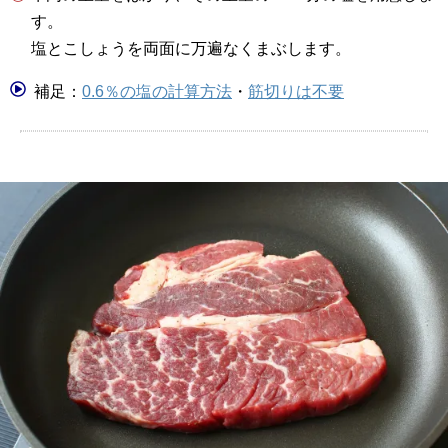
す。
塩とこしょうを両面に万遍なくまぶします。
補足：
0.6％の塩の計算方法
・
筋切りは不要