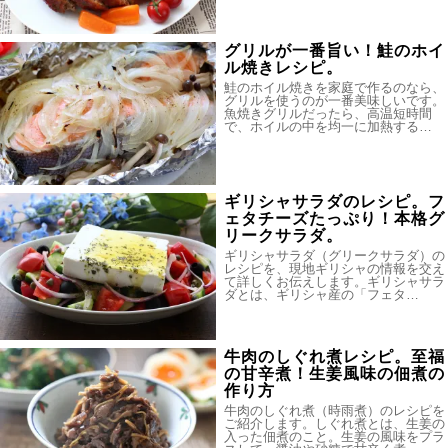
グリルが一番旨い！鮭のホイ
ル焼きレシピ。
鮭のホイル焼きを家庭で作るのなら、
グリルを使うのが一番美味しいです。
魚焼きグリルだったら、高温短時間
で、ホイルの中を均一に加熱する…
ギリシャサラダのレシピ。フ
ェタチーズたっぷり！本格グ
リークサラダ。
ギリシャサラダ（グリークサラダ）の
レシピを、現地ギリシャの情報を交え
て詳しくお伝えします。ギリシャサラ
ダとは、ギリシャ産の「フェタ…
牛肉のしぐれ煮レシピ。至福
の甘辛煮！生姜風味の佃煮の
作り方
牛肉のしぐれ煮（時雨煮）のレシピを
ご紹介します。しぐれ煮とは、生姜の
入った佃煮のこと。生姜の風味をプラ