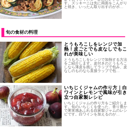
す。ズッキーニは先に両面をこんがり
と焼き、いったん取り出すのがポ…
旬の食材の料理
とうもろこしをレンジで加
熱！皮ごとでも皮なしでもこ
れが美味しい
とうもろこしをレンジで加熱する方法
をご紹介します。皮付きのとうもろこ
しなら薄皮を残してラップで包み、皮
なしのものなら直接ラップで包…
いちじくジャムの作り方｜白
ワインとレモンで風味が引き
立つ自家製レシピ
いちじくジャムの作り方をご紹介しま
す。旬のいちじくを使った、香り豊か
で果実感あふれる自家製ジャムのレシ
ピです。白ワインを加えるのが…