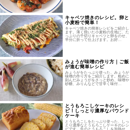
キャベツ焼きのレシピ。卵と
小麦粉で簡単！
キャベツ焼きの簡単レシピをご紹介し
ます。薄く焼いた小麦粉の生地に、た
っぷりの千切りキャベツと卵をのせ、
半分に折って仕上げます。お好…
みょうが味噌の作り方｜ご飯
が進む簡単レシピ
みょうがをたっぷり使った、みょうが
味噌の作り方をご紹介します。粗めに
刻んだみょうがをさっと炒め、味噌や
砂糖、みりんなどで甘辛く味付…
とうもろこしケーキのレシ
ピ！しっとり濃厚なパウンド
ケーキ
とうもろこしをたっぷり使った、しっ
とり濃厚なとうもろこしケーキのレシ
ピです。生のとうもろこしを加熱せ