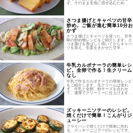
ず、そのまま生地に混ぜ込むため…
さつま揚げとキャベツの甘辛
炒め。ご飯が進む簡単10分お
かず
さつま揚げとキャベツを使った、甘辛
味の炒め物レシピをご紹介します。さ
つま揚げを香ばしく焼いてからキャベ
ツを加え、生姜をきかせた甘辛…
牛乳カルボナーラの簡単レシ
ピ。全卵で作る！生クリーム
なし
牛乳で作るカルボナーラの簡単レシピ
をご紹介します。生クリームは使わ
ず、牛乳と全卵、粉チーズを合わせ
て、濃厚でクリーミーに仕上げます…
ズッキーニソテーのレシピ。
焼くだけで簡単！こんがりジ
ューシー
フライパンで焼くだけで簡単に作れ
る、ズッキーニソテーのレシピです。