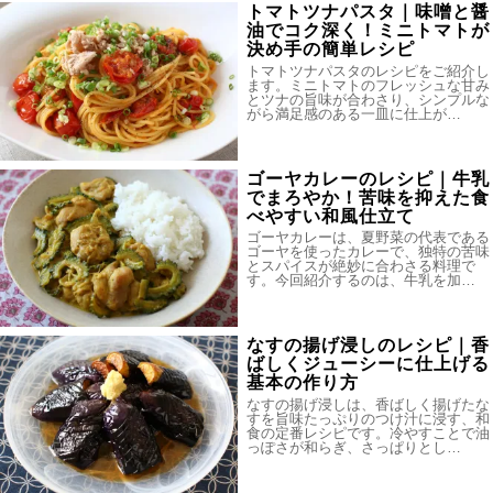
トマトツナパスタ｜味噌と醤
油でコク深く！ミニトマトが
決め手の簡単レシピ
トマトツナパスタのレシピをご紹介し
ます。ミニトマトのフレッシュな甘み
とツナの旨味が合わさり、シンプルな
がら満足感のある一皿に仕上が…
ゴーヤカレーのレシピ｜牛乳
でまろやか！苦味を抑えた食
べやすい和風仕立て
ゴーヤカレーは、夏野菜の代表である
ゴーヤを使ったカレーで、独特の苦味
とスパイスが絶妙に合わさる料理で
す。今回紹介するのは、牛乳を加…
なすの揚げ浸しのレシピ｜香
ばしくジューシーに仕上げる
基本の作り方
なすの揚げ浸しは、香ばしく揚げたな
すを旨味たっぷりのつけ汁に浸す、和
食の定番レシピです。冷やすことで油
っぽさが和らぎ、さっぱりとし…