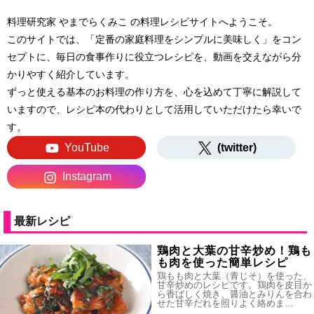
料理研究家 やまでらくみこ の料理レシピサイトへようこそ。
このサイトでは、「定番の家庭料理をシンプルに美味しく」をコン
セプトに、毎日の食事作りに役立つレシピを、動画を交えながら分
かりやすく紹介しています。
ずっと使える基本のお料理の作り方を、心を込めて丁寧に解説して
いますので、レシピ本の代わりとして活用していただけたら幸いで
す。
YouTube
(twitter)
Instagram
最新レシピ
鶏肉と大葉の甘辛炒め！鶏も
も肉を使った簡単レシピ
鶏もも肉と大葉（青じそ）を使った、
甘辛炒めのレシピです。鶏肉を皮目か
ら香ばしく焼き、醤油とみりんを合わ
せた甘辛だれを照りよく絡めま…