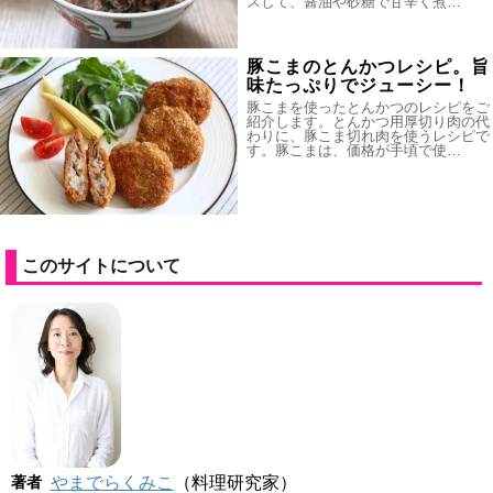
スして、醤油や砂糖で甘辛く煮…
豚こまのとんかつレシピ。旨
味たっぷりでジューシー！
豚こまを使ったとんかつのレシピをご
紹介します。とんかつ用厚切り肉の代
わりに、豚こま切れ肉を使うレシピで
す。豚こまは、価格が手頃で使…
このサイトについて
著者
やまでらくみこ
（料理研究家）