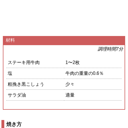
材料
調理時間7分
ステーキ用牛肉
1〜2枚
塩
牛肉の重量の0.6％
粗挽き黒こしょう
少々
サラダ油
適量
焼き方