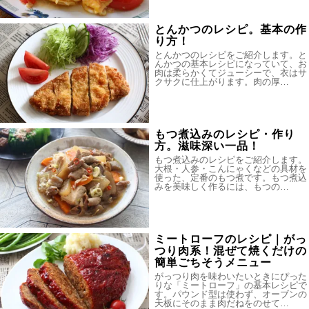
とんかつのレシピ。基本の作
り方！
とんかつのレシピをご紹介します。と
んかつの基本レシピになっていて、お
肉は柔らかくてジューシーで、衣はサ
クサクに仕上がります。肉の厚…
もつ煮込みのレシピ・作り
方。滋味深い一品！
もつ煮込みのレシピをご紹介します。
大根・人参・こんにゃくなどの具材を
使った、定番のもつ煮です。もつ煮込
みを美味しく作るには、もつの…
ミートローフのレシピ｜がっ
つり肉系！混ぜて焼くだけの
簡単ごちそうメニュー
がっつり肉を味わいたいときにぴった
りな「ミートローフ」の基本レシピで
す。パウンド型は使わず、オーブンの
天板にそのまま肉だねをのせて…