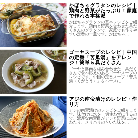
かぼちゃグラタンのレシピ｜
鶏肉と野菜がたっぷり！家庭
で作れる本格派
かぼちゃグラタンの基本レシピをご紹
介します。鶏肉と野菜を合わせた具だ
くさんのグラタンで、家庭でも作りや
すい定番の一皿です。かぼちゃ…
ゴーヤスープのレシピ｜中国
の定番「苦瓜湯」をアレン
ジ！簡単＆具だくさん
ゴーヤと豚肉を組み合わせた、具だく
さんで食べ応えのあるゴーヤスープの
レシピです。中国の定番スープ「苦瓜
湯（くがとう）」をベースに、…
アジの南蛮漬けのレシピ・作
り方
アジの南蛮漬けのレシピをご紹介しま
す。味付けに水を一切使わずに作るの
で、濃厚な南蛮酢がアジと野菜に染み
わたり、メリハリのきいた味を…