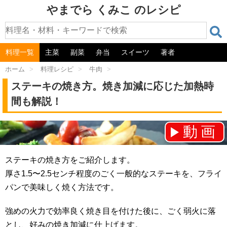
やまでら くみこ のレシピ
料理一覧
主菜
副菜
弁当
スイーツ
著者
ホーム
>
料理レシピ
>
牛肉
>
ステーキの焼き方。焼き加減に応じた加熱時
間も解説！
動画
チャンネル登録をお願いします！⇒
ステーキの焼き方をご紹介します。
厚さ1.5〜2.5センチ程度のごく一般的なステーキを、フライ
パンで美味しく焼く方法です。
強めの火力で効率良く焼き目を付けた後に、ごく弱火に落
とし、好みの焼き加減に仕上げます。