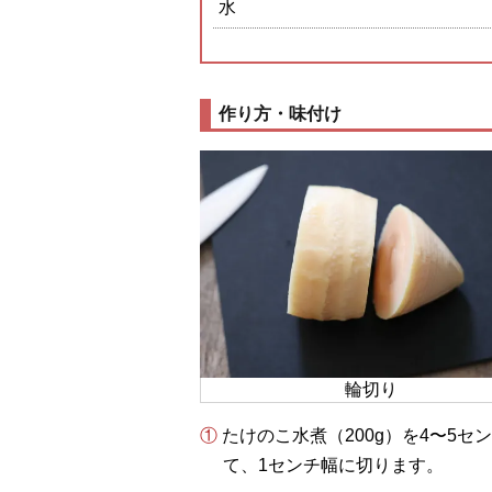
水
作り方・味付け
輪切り
① たけのこ水煮（200g）を4〜5センチ幅の輪切りにして、根元部分の切断面を下にし
て、1センチ幅に切ります。