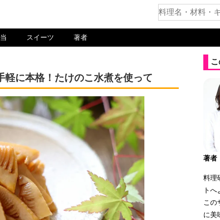
当
スイーツ
著者
こ
手軽に本格！たけのこ水煮を使って
著者
料理
トへ
この
に美