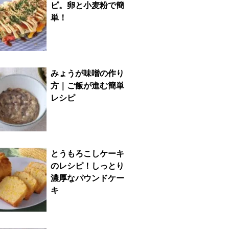
ピ。卵と小麦粉で簡
単！
みょうが味噌の作り
方｜ご飯が進む簡単
レシピ
とうもろこしケーキ
のレシピ！しっとり
濃厚なパウンドケー
キ