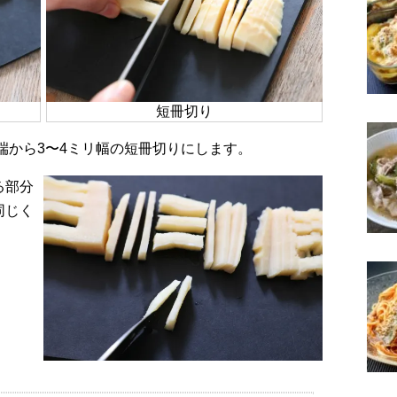
短冊切り
、端から3〜4ミリ幅の短冊切りにします。
る部分
同じく