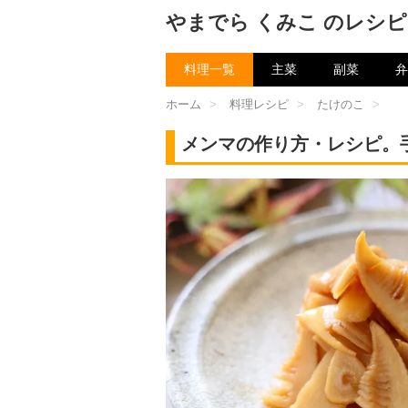
やまでら くみこ のレシピ
料理一覧
主菜
副菜
弁
ホーム
>
料理レシピ
>
たけのこ
>
メンマの作り方・レシピ。