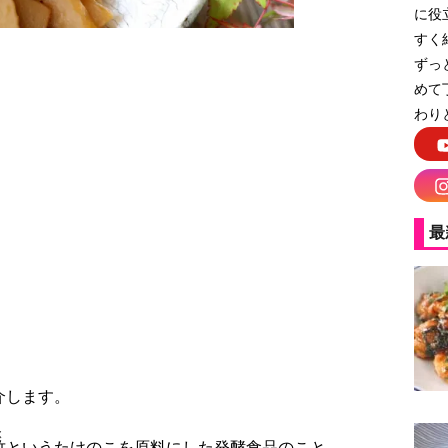
に役
すく
ずっ
めて
わり
の作り方
最
介します。
く
竹
というたけのこを原料にした発酵食品のこと。