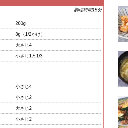
調理時間15分
200g
8g（1/2かけ）
大さじ4
小さじ1と1/3
小さじ4
小さじ2
大さじ2
小さじ2