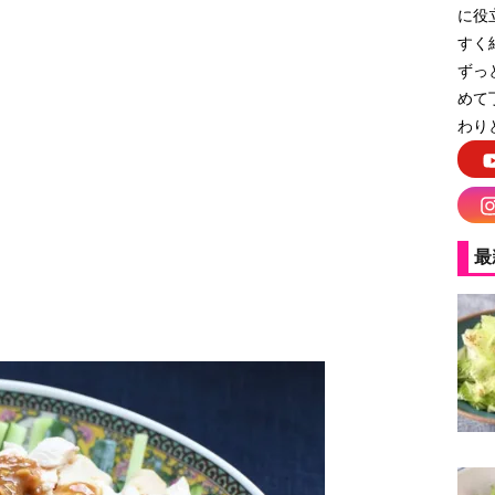
に役
すく
ずっ
めて
わり
最