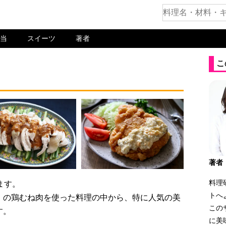
当
スイーツ
著者
こ
著者
料理
ます。
トへ
」の鶏むね肉を使った料理の中から、特に人気の美
この
す。
に美