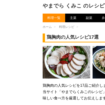
やまでら くみこ のレシピ
料理一覧
主菜
副菜
弁
ホーム
>
料理レシピ
>
鶏胸肉の人気レシピ17選
鶏胸肉の人気レシピを17品ご紹介し
当サイト「やまでらくみこのレシピ
味しい食べ方を厳選してお伝えしま