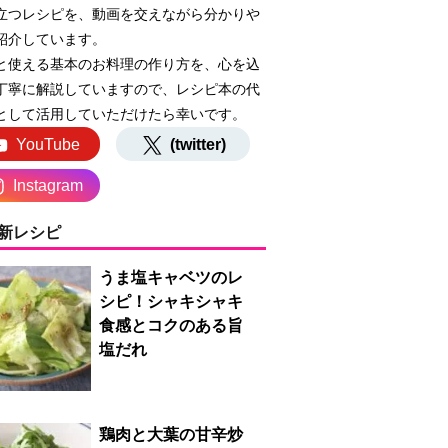
立つレシピを、動画を交えながら分かりや
紹介しています。
と使える基本のお料理の作り方を、心を込
丁寧に解説していますので、レシピ本の代
として活用していただけたら幸いです。
YouTube
(twitter)
Instagram
新レシピ
うま塩キャベツのレ
シピ！シャキシャキ
食感とコクのある旨
塩だれ
鶏肉と大葉の甘辛炒