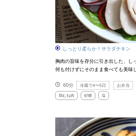
しっとり柔らか！サラダチキン
胸肉の旨味を存分に引き出した、し
何も付けずにそのまま食べても美味
60分
冷蔵で4〜5日
お弁当
鶏むね肉
砂糖
塩