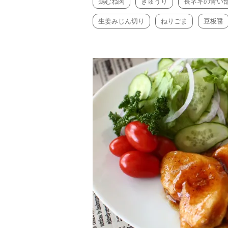
鶏むね肉
きゅうり
長ネギの青い
生姜みじん切り
ねりごま
豆板醤