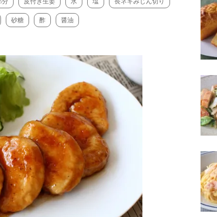
部分
皮付き生姜
水
塩
長ネギみじん切り
砂糖
酢
醤油