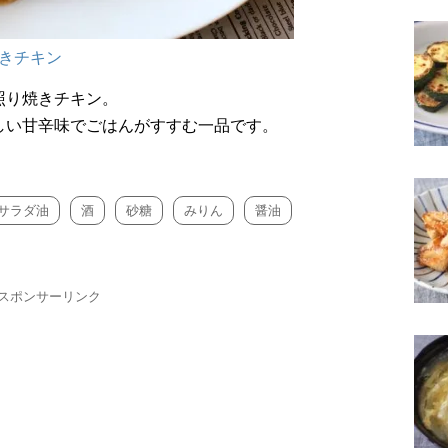
きチキン
照り焼きチキン。
しい甘辛味でごはんがすすむ一品です。
サラダ油
酒
砂糖
みりん
醤油
スポンサーリンク