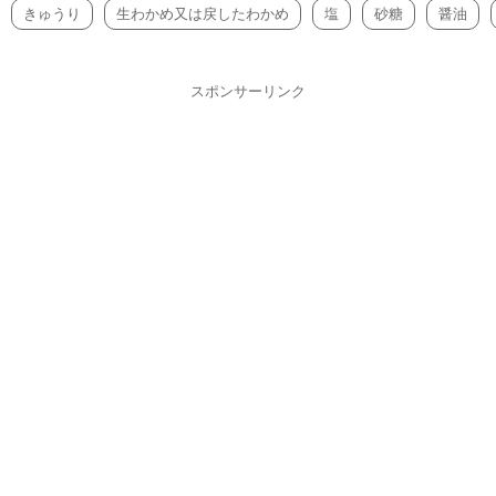
きゅうり
生わかめ又は戻したわかめ
塩
砂糖
醤油
スポンサーリンク