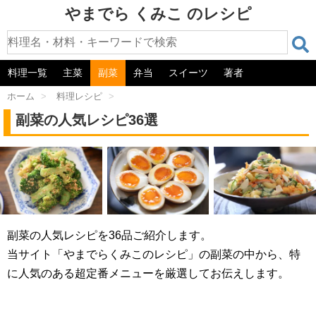
やまでら くみこ のレシピ
料理一覧
主菜
副菜
弁当
スイーツ
著者
ホーム
>
料理レシピ
>
副菜の人気レシピ36選
副菜の人気レシピを36品ご紹介します。
当サイト「やまでらくみこのレシピ」の副菜の中から、特
に人気のある超定番メニューを厳選してお伝えします。