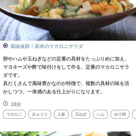
風味抜群！基本のマカロニサラダ
卵やハムや玉ねぎなどの定番の具材をたっぷりめに加え、
マヨネーズや酢で味付けをして作る、定番のマカロニサラ
ダです。
具だくさんで風味豊かなのが特徴で、複数の具材の味を活
かしつつ、一体感のある仕上がりになります。
18分
マカロニ
きゅうり
人参
玉ねぎ
ハム
ゆで卵