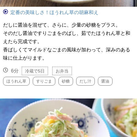
定番の美味しさ！ほうれん草の胡麻和え
だしに醤油を混ぜて、さらに、少量の砂糖をプラス。
そのだし醤油ですりごまをのばし、茹でたほうれん草と和
えたら完成です。
香ばしくてマイルドなごまの風味が加わって、深みのある
味に仕上がります。
6分
冷蔵で5日
お弁当
ほうれん草
すりごま
砂糖
だし汁
醤油