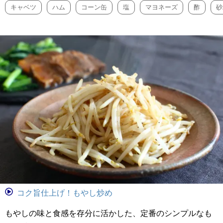
キャベツ
ハム
コーン缶
塩
マヨネーズ
酢
砂
コク旨仕上げ！もやし炒め
もやしの味と食感を存分に活かした、定番のシンプルなも