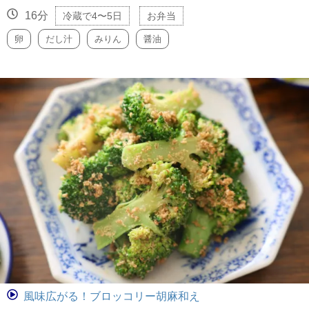
16分
冷蔵で4〜5日
お弁当
卵
だし汁
みりん
醤油
風味広がる！ブロッコリー胡麻和え