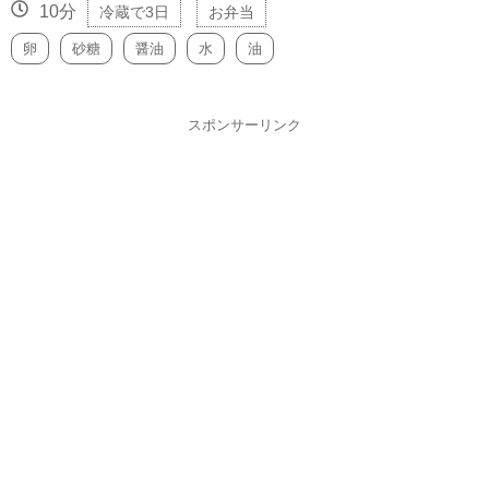
10分
冷蔵で3日
お弁当
卵
砂糖
醤油
水
油
スポンサーリンク