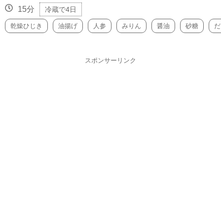
15分
冷蔵で4日
乾燥ひじき
油揚げ
人参
みりん
醤油
砂糖
だ
スポンサーリンク