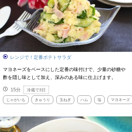
レンジで！定番ポテトサラダ
マヨネーズをベースにした定番の味付けで、少量の砂糖や
酢を隠し味として加え、深みのある味に仕上げます。
15分
冷蔵で3日
じゃがいも
きゅうり
玉ねぎ
ハム
塩
マヨネーズ