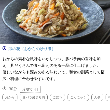
卯の花（おからの炒り煮）
おからの素朴な風味をいかしつつ、豚バラ肉の旨味を加
え、具だくさんで食べ応えのある一品に仕上げました。
優しいながらも深みのある味わいで、和食の副菜として幅
広い料理に合わせやすいです。
30分
冷蔵で3日
おから
豚バラ薄切り肉
ごぼう
こんにゃく
人参