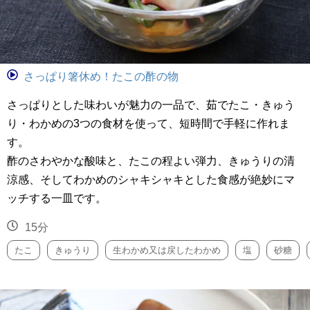
さっぱり箸休め！たこの酢の物
さっぱりとした味わいが魅力の一品で、茹でたこ・きゅう
り・わかめの3つの食材を使って、短時間で手軽に作れま
す。
酢のさわやかな酸味と、たこの程よい弾力、きゅうりの清
涼感、そしてわかめのシャキシャキとした食感が絶妙にマ
ッチする一皿です。
15分
たこ
きゅうり
生わかめ又は戻したわかめ
塩
砂糖