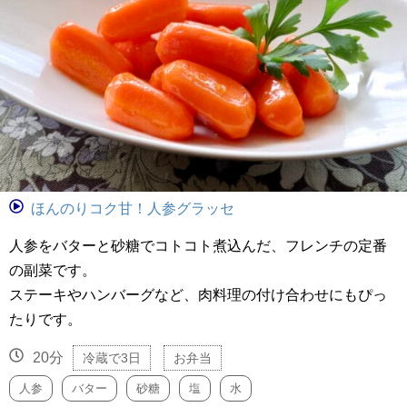
ほんのりコク甘！人参グラッセ
人参をバターと砂糖でコトコト煮込んだ、フレンチの定番
の副菜です。
ステーキやハンバーグなど、肉料理の付け合わせにもぴっ
たりです。
20分
冷蔵で3日
お弁当
人参
バター
砂糖
塩
水