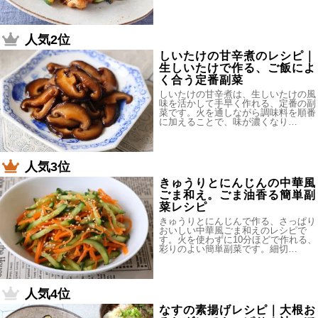
人気2位
しいたけの甘辛煮のレシピ｜
生しいたけで作る、ご飯によ
く合う定番副菜
しいたけの甘辛煮は、生しいたけの風
味を活かして手早く作れる、定番の副
菜です。火を通しながら調味料を順番
に加えることで、味が濃くなり…
人気3位
きゅうりとにんじんの中華風
ごま和え。ごま油香る簡単副
菜レシピ
きゅうりとにんじんで作る、さっぱり
おいしい中華風ごま和えのレシピで
す。火を使わずに10分ほどで作れる、
彩りのよい簡単副菜です。細切…
人気4位
なすの素揚げレシピ｜大根お