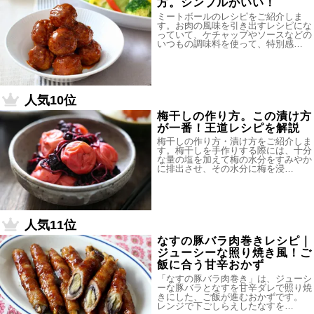
方。シンプルがいい！
ミートボールのレシピをご紹介しま
す。お肉の風味を引き出すレシピにな
っていて、ケチャップやソースなどの
いつもの調味料を使って、特別感…
人気10位
梅干しの作り方。この漬け方
が一番！王道レシピを解説
梅干しの作り方・漬け方をご紹介しま
す。梅干しを手作りする際には、十分
な量の塩を加えて梅の水分をすみやか
に排出させ、その水分に梅を浸…
人気11位
なすの豚バラ肉巻きレシピ｜
ジューシーな照り焼き風！ご
飯に合う甘辛おかず
「なすの豚バラ肉巻き」は、ジューシ
ーな豚バラとなすを甘辛ダレで照り焼
きにした、ご飯が進むおかずです。
レンジで下ごしらえしたなすを…