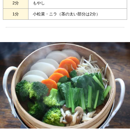
2分
もやし
1分
小松菜・ニラ（茎の太い部分は2分）