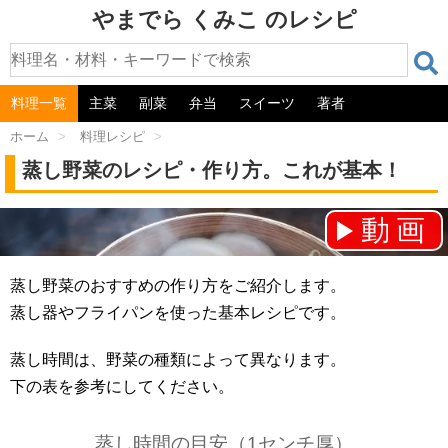
やまでら くみこ のレシピ
料理一覧
主菜
副菜
弁当
スイーツ
著者
ホーム
>
料理レシピ
>
蒸し野菜のレシピ・作り方。これが基本！
動画
チャンネル登録をお願いします！⇒
蒸し野菜のおすすめの作り方をご紹介します。
蒸し器やフライパンを使った基本レシピです。
蒸し時間は、野菜の種類によって異なります。
下の表を参考にしてください。
蒸し時間の目安（1センチ厚）