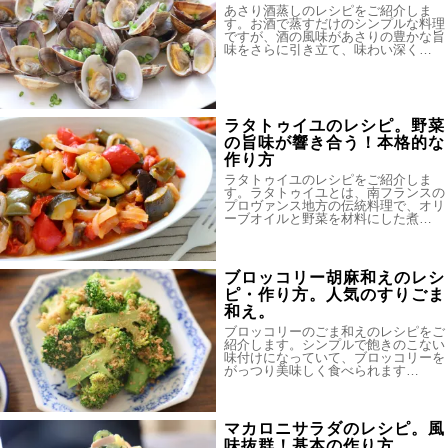
あさり酒蒸しのレシピをご紹介しま
す。お酒で蒸すだけのシンプルな料理
ですが、酒の風味があさりの豊かな旨
味をさらに引き立て、味わい深く…
ラタトゥイユのレシピ。野菜
の旨味が響き合う！本格的な
作り方
ラタトゥイユのレシピをご紹介しま
す。ラタトゥイユとは、南フランスの
プロヴァンス地方の伝統料理で、オリ
ーブオイルと野菜を材料にした煮…
ブロッコリー胡麻和えのレシ
ピ・作り方。人気のすりごま
和え。
ブロッコリーのごま和えのレシピをご
紹介します。シンプルで飽きのこない
味付けになっていて、ブロッコリーを
がっつり美味しく食べられます…
マカロニサラダのレシピ。風
味抜群！基本の作り方