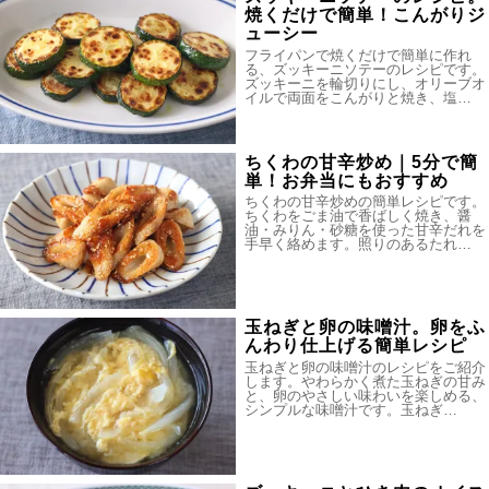
焼くだけで簡単！こんがりジ
ューシー
フライパンで焼くだけで簡単に作れ
る、ズッキーニソテーのレシピです。
ズッキーニを輪切りにし、オリーブオ
イルで両面をこんがりと焼き、塩…
ちくわの甘辛炒め｜5分で簡
単！お弁当にもおすすめ
ちくわの甘辛炒めの簡単レシピです。
ちくわをごま油で香ばしく焼き、醤
油・みりん・砂糖を使った甘辛だれを
手早く絡めます。照りのあるたれ…
玉ねぎと卵の味噌汁。卵をふ
んわり仕上げる簡単レシピ
玉ねぎと卵の味噌汁のレシピをご紹介
します。やわらかく煮た玉ねぎの甘み
と、卵のやさしい味わいを楽しめる、
シンプルな味噌汁です。玉ねぎ…