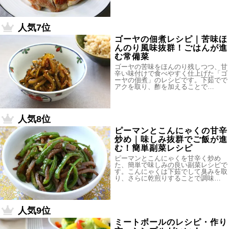
人気7位
ゴーヤの佃煮レシピ｜苦味ほ
んのり風味抜群！ごはんが進
む常備菜
ゴーヤの苦味をほんのり残しつつ、甘
辛い味付けで食べやすく仕上げた「ゴ
ーヤの佃煮」のレシピです。下茹でで
アクを取り、酢を加えることで…
人気8位
ピーマンとこんにゃくの甘辛
炒め｜味しみ抜群でご飯が進
む！簡単副菜レシピ
ピーマンとこんにゃくを甘辛く炒め
た、簡単で味しみの良い副菜レシピで
す。こんにゃくは下茹でして臭みを取
り、さらに乾煎りすることで調味…
人気9位
ミートボールのレシピ・作り