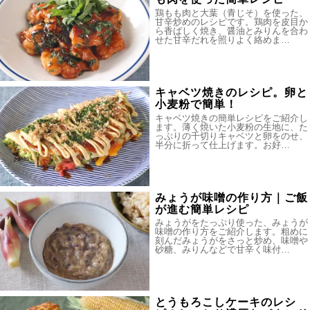
鶏もも肉と大葉（青じそ）を使った、
甘辛炒めのレシピです。鶏肉を皮目か
ら香ばしく焼き、醤油とみりんを合わ
せた甘辛だれを照りよく絡めま…
キャベツ焼きのレシピ。卵と
小麦粉で簡単！
キャベツ焼きの簡単レシピをご紹介し
ます。薄く焼いた小麦粉の生地に、た
っぷりの千切りキャベツと卵をのせ、
半分に折って仕上げます。お好…
みょうが味噌の作り方｜ご飯
が進む簡単レシピ
みょうがをたっぷり使った、みょうが
味噌の作り方をご紹介します。粗めに
刻んだみょうがをさっと炒め、味噌や
砂糖、みりんなどで甘辛く味付…
とうもろこしケーキのレシ