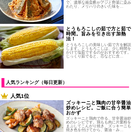
で、濃厚な南蛮酢がアジと野菜に染み
わたり、メリハリのきいた味を…
とうもろこしの茹で方と茹で
時間。旨みを引き出す加熱
法！
とうもろこしの美味しい茹で方を解説
します。とうもろこしは、少し時間を
かけて塩茹でするのがおすすめです。
じっくり茹でると、芯などに含…
人気ランキング（毎日更新）
人気1位
ズッキーニと鶏肉の甘辛醤油
炒めレシピ。ご飯に合う簡単
おかず
ズッキーニと鶏肉で作る、甘辛醤油炒
めのレシピです。鶏もも肉に片栗粉を
まぶしてこんがり焼き、ズッキーニも
焼き色を付けてから、醤油・み…