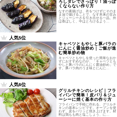
ろしダレでさっぱり！油っぽ
くならない作り方
なすの素揚げは、衣をつけずにそのま
ま油で揚げることで、なす本来の甘み
とジューシーさを引き出せる一品。外
は香ばしく、中はとろけるよう…
人気5位
キャベツともやしと豚バラの
にんにく醤油炒め｜ご飯が進
む簡単炒め物
キャベツともやしを使った簡単なおか
ずにおすすめなのが、「キャベツとも
やしと豚バラのにんにく醤油炒め」で
す。豚バラ肉のうま味とにんに…
人気6位
グリルチキンのレシピ｜フラ
イパンで簡単！皮パリ＆ジュ
ーシーに焼く基本の作り方
フライパンで手軽に作れる、グリルチ
キンの基本レシピです。オーブンを使
わず、皮をパリッと焼き上げます。材
料は鶏もも肉と塩こしょう、に…