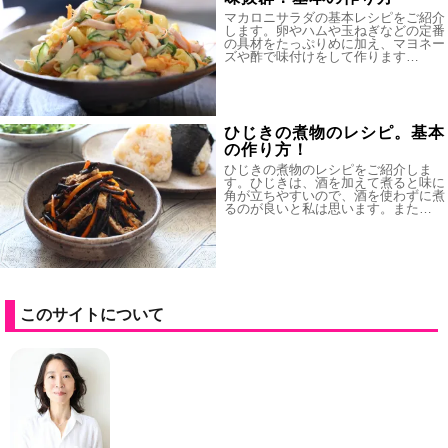
マカロニサラダの基本レシピをご紹介
します。卵やハムや玉ねぎなどの定番
の具材をたっぷりめに加え、マヨネー
ズや酢で味付けをして作ります…
ひじきの煮物のレシピ。基本
の作り方！
ひじきの煮物のレシピをご紹介しま
す。ひじきは、酒を加えて煮ると味に
角が立ちやすいので、酒を使わずに煮
るのが良いと私は思います。また…
このサイトについて