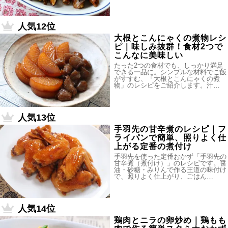
人気12位
大根とこんにゃくの煮物レシ
ピ｜味しみ抜群！食材2つで
こんなに美味しい
たった2つの食材でも、しっかり満足
できる一品に。シンプルな材料でご飯
がすすむ、「大根とこんにゃくの煮
物」のレシピをご紹介します。汁…
人気13位
手羽先の甘辛煮のレシピ｜フ
ライパンで簡単、照りよく仕
上がる定番の煮付け
手羽先を使った定番おかず「手羽先の
甘辛煮（煮付け）」のレシピです。醤
油・砂糖・みりんで作る王道の味付け
で、照りよく仕上がり、ごはん…
人気14位
鶏肉とニラの卵炒め｜鶏もも