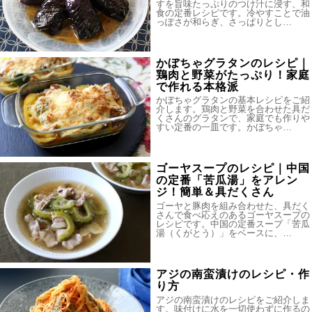
すを旨味たっぷりのつけ汁に浸す、和
食の定番レシピです。冷やすことで油
っぽさが和らぎ、さっぱりとし…
かぼちゃグラタンのレシピ｜
鶏肉と野菜がたっぷり！家庭
で作れる本格派
かぼちゃグラタンの基本レシピをご紹
介します。鶏肉と野菜を合わせた具だ
くさんのグラタンで、家庭でも作りや
すい定番の一皿です。かぼちゃ…
ゴーヤスープのレシピ｜中国
の定番「苦瓜湯」をアレン
ジ！簡単＆具だくさん
ゴーヤと豚肉を組み合わせた、具だく
さんで食べ応えのあるゴーヤスープの
レシピです。中国の定番スープ「苦瓜
湯（くがとう）」をベースに、…
アジの南蛮漬けのレシピ・作
り方
アジの南蛮漬けのレシピをご紹介しま
す。味付けに水を一切使わずに作るの