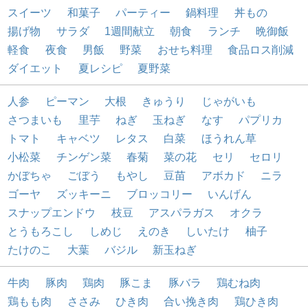
スイーツ
和菓子
パーティー
鍋料理
丼もの
揚げ物
サラダ
1週間献立
朝食
ランチ
晩御飯
軽食
夜食
男飯
野菜
おせち料理
食品ロス削減
ダイエット
夏レシピ
夏野菜
人参
ピーマン
大根
きゅうり
じゃがいも
さつまいも
里芋
ねぎ
玉ねぎ
なす
パプリカ
トマト
キャベツ
レタス
白菜
ほうれん草
小松菜
チンゲン菜
春菊
菜の花
セリ
セロリ
かぼちゃ
ごぼう
もやし
豆苗
アボカド
ニラ
ゴーヤ
ズッキーニ
ブロッコリー
いんげん
スナップエンドウ
枝豆
アスパラガス
オクラ
とうもろこし
しめじ
えのき
しいたけ
柚子
たけのこ
大葉
バジル
新玉ねぎ
牛肉
豚肉
鶏肉
豚こま
豚バラ
鶏むね肉
鶏もも肉
ささみ
ひき肉
合い挽き肉
鶏ひき肉