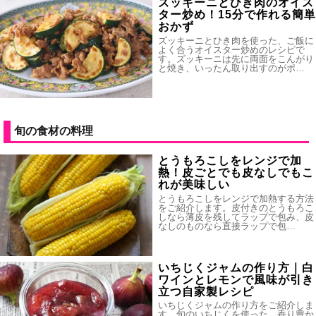
ズッキーニとひき肉のオイス
ター炒め！15分で作れる簡単
おかず
ズッキーニとひき肉を使った、ご飯に
よく合うオイスター炒めのレシピで
す。ズッキーニは先に両面をこんがり
と焼き、いったん取り出すのがポ…
旬の食材の料理
とうもろこしをレンジで加
熱！皮ごとでも皮なしでもこ
れが美味しい
とうもろこしをレンジで加熱する方法
をご紹介します。皮付きのとうもろこ
しなら薄皮を残してラップで包み、皮
なしのものなら直接ラップで包…
いちじくジャムの作り方｜白
ワインとレモンで風味が引き
立つ自家製レシピ
いちじくジャムの作り方をご紹介しま
す。旬のいちじくを使った、香り豊か