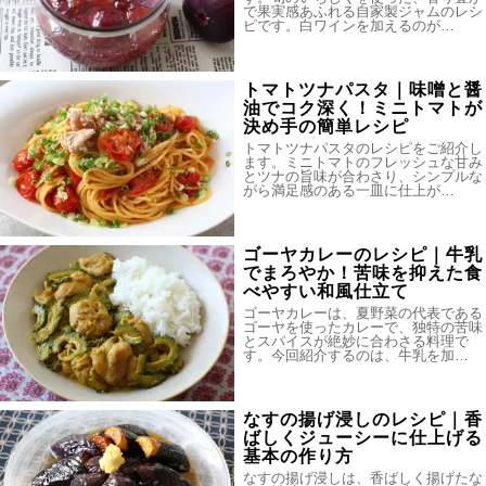
で果実感あふれる自家製ジャムのレシ
ピです。白ワインを加えるのが…
トマトツナパスタ｜味噌と醤
油でコク深く！ミニトマトが
決め手の簡単レシピ
トマトツナパスタのレシピをご紹介し
ます。ミニトマトのフレッシュな甘み
とツナの旨味が合わさり、シンプルな
がら満足感のある一皿に仕上が…
ゴーヤカレーのレシピ｜牛乳
でまろやか！苦味を抑えた食
べやすい和風仕立て
ゴーヤカレーは、夏野菜の代表である
ゴーヤを使ったカレーで、独特の苦味
とスパイスが絶妙に合わさる料理で
す。今回紹介するのは、牛乳を加…
なすの揚げ浸しのレシピ｜香
ばしくジューシーに仕上げる
基本の作り方
なすの揚げ浸しは、香ばしく揚げたな