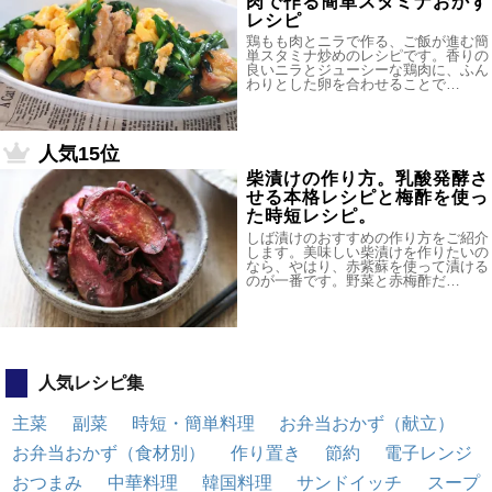
肉で作る簡単スタミナおかず
レシピ
鶏もも肉とニラで作る、ご飯が進む簡
単スタミナ炒めのレシピです。香りの
良いニラとジューシーな鶏肉に、ふん
わりとした卵を合わせることで…
人気15位
柴漬けの作り方。乳酸発酵さ
せる本格レシピと梅酢を使っ
た時短レシピ。
しば漬けのおすすめの作り方をご紹介
します。美味しい柴漬けを作りたいの
なら、やはり、赤紫蘇を使って漬ける
のが一番です。野菜と赤梅酢だ…
人気レシピ集
主菜
副菜
時短・簡単料理
お弁当おかず（献立）
お弁当おかず（食材別）
作り置き
節約
電子レンジ
おつまみ
中華料理
韓国料理
サンドイッチ
スープ