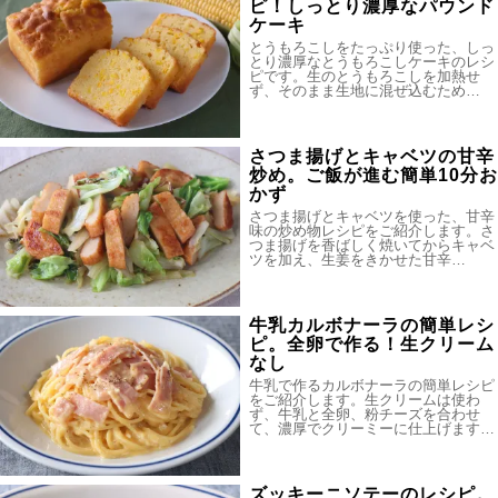
ピ！しっとり濃厚なパウンド
ケーキ
とうもろこしをたっぷり使った、しっ
とり濃厚なとうもろこしケーキのレシ
ピです。生のとうもろこしを加熱せ
ず、そのまま生地に混ぜ込むため…
さつま揚げとキャベツの甘辛
炒め。ご飯が進む簡単10分お
かず
さつま揚げとキャベツを使った、甘辛
味の炒め物レシピをご紹介します。さ
つま揚げを香ばしく焼いてからキャベ
ツを加え、生姜をきかせた甘辛…
牛乳カルボナーラの簡単レシ
ピ。全卵で作る！生クリーム
なし
牛乳で作るカルボナーラの簡単レシピ
をご紹介します。生クリームは使わ
ず、牛乳と全卵、粉チーズを合わせ
て、濃厚でクリーミーに仕上げます…
ズッキーニソテーのレシピ。