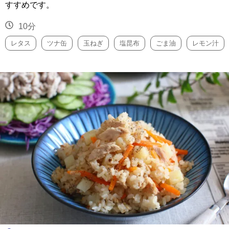
すすめです。
10分
レタス
ツナ缶
玉ねぎ
塩昆布
ごま油
レモン汁