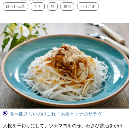
ほうれん草
ツナ
酢
醤油
いりごま
食べ飽きないのはこれ！大根とツナのサラダ
大根を千切りにして、ツナマヨをのせ、わさび醤油をかけ