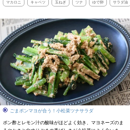
マカロニ
キャベツ
玉ねぎ
ツナ
ゆで卵
サラダ油
ごまポンマヨが合う！小松菜ツナサラダ
ポン酢とレモン汁の酸味がほどよく効き、マヨネーズのま