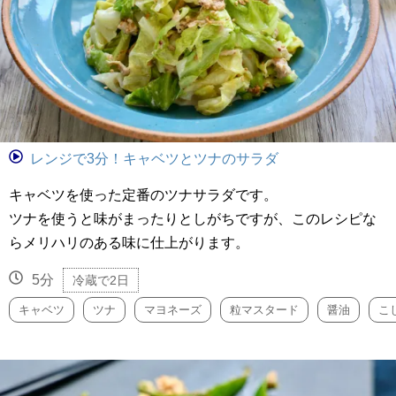
レンジで3分！キャベツとツナのサラダ
キャベツを使った定番のツナサラダです。
ツナを使うと味がまったりとしがちですが、このレシピな
らメリハリのある味に仕上がります。
5分
冷蔵で2日
キャベツ
ツナ
マヨネーズ
粒マスタード
醤油
こ