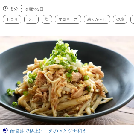
8分
冷蔵で3日
セロリ
ツナ
塩
マヨネーズ
練りからし
砂糖
酢醤油で格上げ！えのきとツナ和え