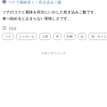
ツナで風味良く！炊き込みご飯
ツナのコクと風味を存分にいかした炊き込みご飯です。
食べ始めると止まらない美味しさです。
10分
ツナ
じゃがいも
人参
米
砂糖
塩
酒・みりん
スポンサーリンク