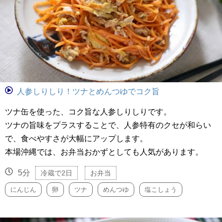
人参しりしり！ツナとめんつゆでコク旨
ツナ缶を使った、コク旨な人参しりしりです。
ツナの旨味をプラスすることで、人参特有のクセが和らい
で、食べやすさが大幅にアップします。
本場沖縄では、お弁当おかずとしても人気があります。
5分
冷蔵で2日
お弁当
にんじん
卵
ツナ
めんつゆ
塩こしょう