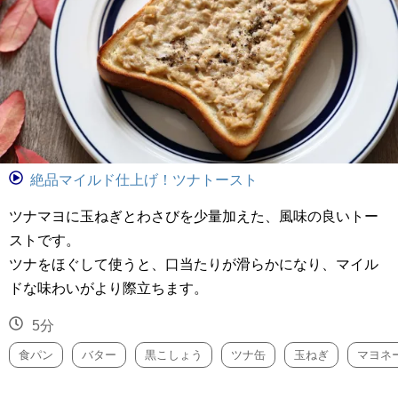
絶品マイルド仕上げ！ツナトースト
ツナマヨに玉ねぎとわさびを少量加えた、風味の良いトー
ストです。
ツナをほぐして使うと、口当たりが滑らかになり、マイル
ドな味わいがより際立ちます。
5分
食パン
バター
黒こしょう
ツナ缶
玉ねぎ
マヨネ