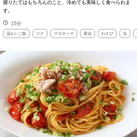
握りたてはもちろんのこと、冷めても美味しく食べられま
す。
15分
温かいご飯
ツナ
マヨネーズ
醤油
わさび
塩