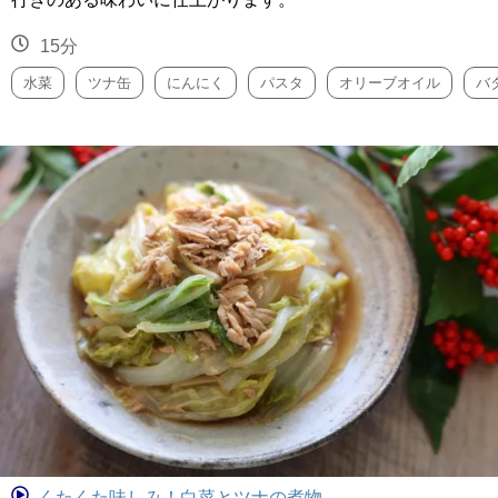
15分
水菜
ツナ缶
にんにく
パスタ
オリーブオイル
バ
くたくた味しみ！白菜とツナの煮物