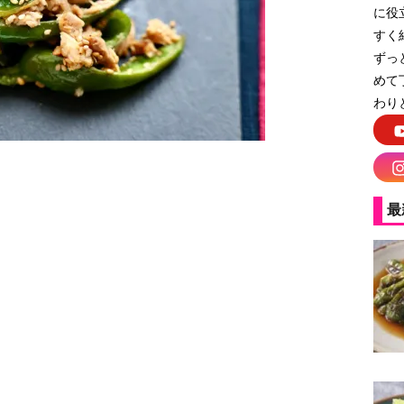
に役
すく
ずっ
めて
わり
最