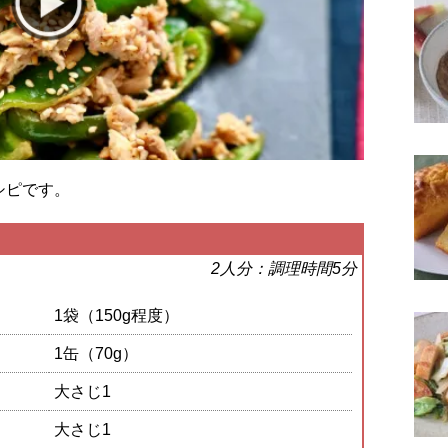
シピです。
2人分：調理時間5分
1袋（150g程度）
1缶（70g）
大さじ1
大さじ1