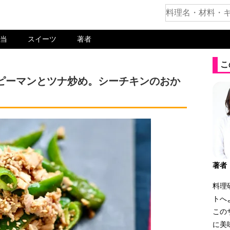
当
スイーツ
著者
こ
ピーマンとツナ炒め。シーチキンのおか
著者
料理
トへ
この
に美