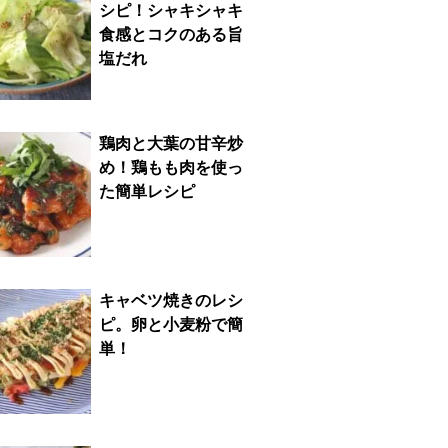
シピ！シャキシャキ
食感とコクのある旨
塩だれ
鶏肉と大葉の甘辛炒
め！鶏もも肉を使っ
た簡単レシピ
キャベツ焼きのレシ
ピ。卵と小麦粉で簡
単！