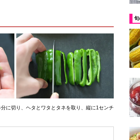
旬
縦半分に切り、ヘタとワタとタネを取り、縦に1センチ