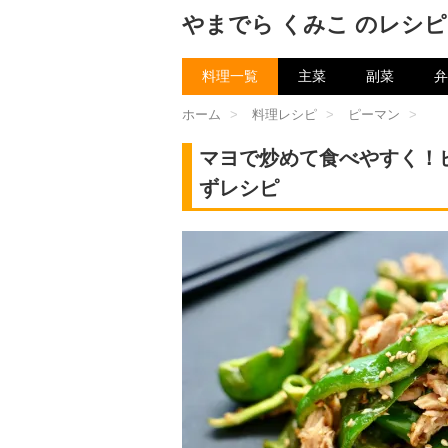
やまでら くみこ のレシピ
料理一覧
主菜
副菜
弁
ホーム
>
料理レシピ
>
ピーマン
>
マヨで炒めて食べやすく！
ずレシピ