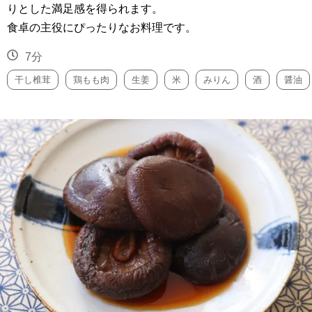
りとした満足感を得られます。
食卓の主役にぴったりなお料理です。
7分
干し椎茸
鶏もも肉
生姜
米
みりん
酒
醤油