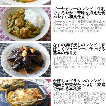
ゴーヤカレーのレシピ｜牛乳
でまろやか！苦味を抑えた食
べやすい和風仕立て
ゴーヤカレーは、夏野菜の代表である
ゴーヤを使ったカレーで、独特の苦味
とスパイスが絶妙に合わさる料理で
す。今回紹介するのは、牛乳を加…
なすの揚げ浸しのレシピ｜香
ばしくジューシーに仕上げる
基本の作り方
なすの揚げ浸しは、香ばしく揚げたな
すを旨味たっぷりのつけ汁に浸す、和
食の定番レシピです。冷やすことで油
っぽさが和らぎ、さっぱりとし…
かぼちゃグラタンのレシピ｜
鶏肉と野菜がたっぷり！家庭
で作れる本格派
かぼちゃグラタンの基本レシピをご紹
介します。鶏肉と野菜を合わせた具だ
くさんのグラタンで、家庭でも作りや
すい定番の一皿です。かぼちゃ…