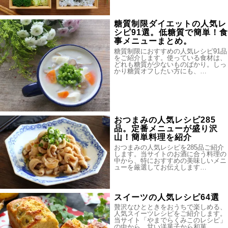
糖質制限ダイエットの人気レ
シピ91選。低糖質で簡単！食
事メニューまとめ。
糖質制限におすすめの人気レシピ91品
をご紹介します。使っている食材は、
どれも糖質が少ないものばかり。しっ
かり糖質オフしたい方にも、…
おつまみの人気レシピ285
品。定番メニューが盛り沢
山！簡単料理を紹介
おつまみの人気レシピを285品ご紹介
します。当サイトのお酒に合う料理の
中から、特におすすめの美味しいメニ
ューを厳選してお伝えします…
スイーツの人気レシピ64選
贅沢なひとときをおうちで楽しめる、
人気スイーツレシピをご紹介します。
当サイト「やまでらくみこのレシピ」
の中から、甘い洋菓子から和菓…