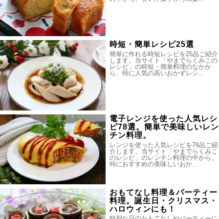
時短・簡単レシピ25選
簡単に作れる時短レシピを25品ご紹介
します。当サイト「やまでらくみこの
レシピ」の時短・簡単料理のなかか
ら、特に人気の高いおかずレシ…
電子レンジを使った人気レシ
ピ78選。簡単で美味しいレン
チン料理。
レンジを使った人気レシピを78品ご紹
介します。当サイト「やまでらくみこ
のレシピ」のレンチン料理の中から、
特におすすめの美味しいおか…
おもてなし料理＆パーティー
料理。誕生日・クリスマス・
ハロウィンにも！
特別な日のおもてなしやパーティーに