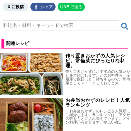
X に投稿
シェア
LINE
で送る
関連レシピ
作り置きおかずの人気レシ
ピ。常備菜にぴったりな料
理。
作り置きおかずにおすすめの人気レシ
ピをご紹介します。どのお料理も、冷
蔵庫で数日ほど日持ちするので、常備
菜としてストックしておくと大…
お弁当おかずのレシピ！人気
ランキング
「お弁当おかず」のレシピを人気順に
ご紹介します。ランキングは、アクセ
ス数をもとに入れ替えています。メイ
ン料理から副菜まで、幅広い種…