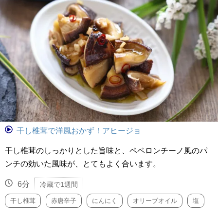
干し椎茸で洋風おかず！アヒージョ
干し椎茸のしっかりとした旨味と、ペペロンチーノ風のパ
ンチの効いた風味が、とてもよく合います。
6分
冷蔵で1週間
干し椎茸
赤唐辛子
にんにく
オリーブオイル
塩