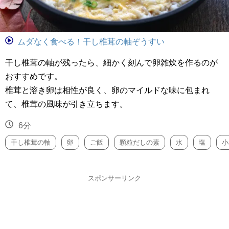
ムダなく食べる！干し椎茸の軸ぞうすい
干し椎茸の軸が残ったら、細かく刻んで卵雑炊を作るのが
おすすめです。
椎茸と溶き卵は相性が良く、卵のマイルドな味に包まれ
て、椎茸の風味が引き立ちます。
6分
干し椎茸の軸
卵
ご飯
顆粒だしの素
水
塩
小
スポンサーリンク