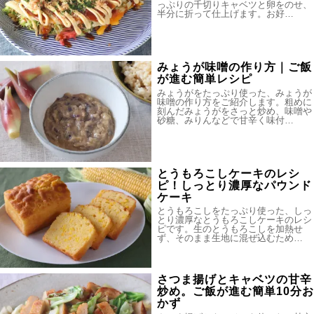
っぷりの千切りキャベツと卵をのせ、
半分に折って仕上げます。お好…
みょうが味噌の作り方｜ご飯
が進む簡単レシピ
みょうがをたっぷり使った、みょうが
味噌の作り方をご紹介します。粗めに
刻んだみょうがをさっと炒め、味噌や
砂糖、みりんなどで甘辛く味付…
とうもろこしケーキのレシ
ピ！しっとり濃厚なパウンド
ケーキ
とうもろこしをたっぷり使った、しっ
とり濃厚なとうもろこしケーキのレシ
ピです。生のとうもろこしを加熱せ
ず、そのまま生地に混ぜ込むため…
さつま揚げとキャベツの甘辛
炒め。ご飯が進む簡単10分お
かず