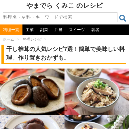
やまでら くみこ のレシピ
料理一覧
主菜
副菜
弁当
スイーツ
著者
ホーム
>
料理レシピ
>
干し椎茸の人気レシピ7選！簡単で美味しい料
理。作り置きおかずも。