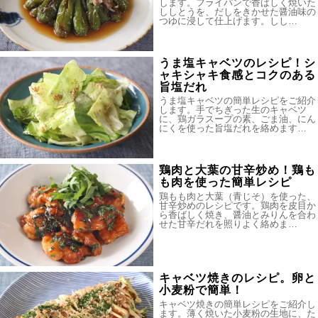
します。フライパンで香ばしく焼いた
ししとうを、だしをきかせた醤油味の
つゆに浸して仕上げます。しし…
うま塩キャベツのレシピ！シ
ャキシャキ食感とコクのある
旨塩だれ
うま塩キャベツの簡単レシピをご紹介
します。手でちぎった生のキャベツ
に、鶏ガラスープの素、ごま油、にん
にくを使った旨塩だれを絡めます…
鶏肉と大葉の甘辛炒め！鶏も
も肉を使った簡単レシピ
鶏もも肉と大葉（青じそ）を使った、
甘辛炒めのレシピです。鶏肉を皮目か
ら香ばしく焼き、醤油とみりんを合わ
せた甘辛だれを照りよく絡めま…
キャベツ焼きのレシピ。卵と
小麦粉で簡単！
キャベツ焼きの簡単レシピをご紹介し
ます。薄く焼いた小麦粉の生地に、た