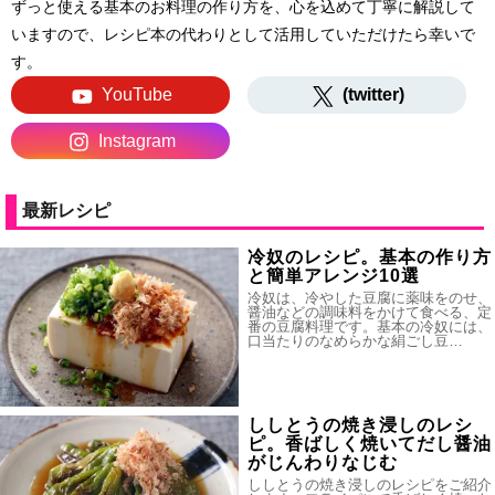
ずっと使える基本のお料理の作り方を、心を込めて丁寧に解説して
いますので、レシピ本の代わりとして活用していただけたら幸いで
す。
YouTube
(twitter)
Instagram
最新レシピ
冷奴のレシピ。基本の作り方
と簡単アレンジ10選
冷奴は、冷やした豆腐に薬味をのせ、
醤油などの調味料をかけて食べる、定
番の豆腐料理です。基本の冷奴には、
口当たりのなめらかな絹ごし豆…
ししとうの焼き浸しのレシ
ピ。香ばしく焼いてだし醤油
がじんわりなじむ
ししとうの焼き浸しのレシピをご紹介