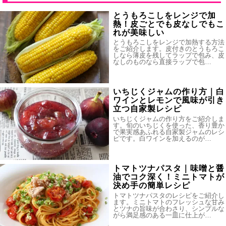
とうもろこしをレンジで加
熱！皮ごとでも皮なしでもこ
れが美味しい
とうもろこしをレンジで加熱する方法
をご紹介します。皮付きのとうもろこ
しなら薄皮を残してラップで包み、皮
なしのものなら直接ラップで包…
いちじくジャムの作り方｜白
ワインとレモンで風味が引き
立つ自家製レシピ
いちじくジャムの作り方をご紹介しま
す。旬のいちじくを使った、香り豊か
で果実感あふれる自家製ジャムのレシ
ピです。白ワインを加えるのが…
トマトツナパスタ｜味噌と醤
油でコク深く！ミニトマトが
決め手の簡単レシピ
トマトツナパスタのレシピをご紹介し
ます。ミニトマトのフレッシュな甘み
とツナの旨味が合わさり、シンプルな
がら満足感のある一皿に仕上が…