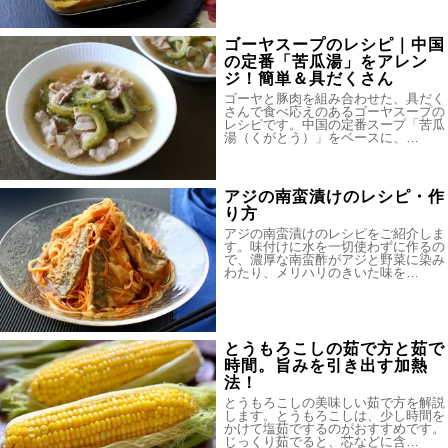
ゴーヤスープのレシピ｜中国
の定番「苦瓜湯」をアレン
ジ！簡単＆具だくさん
ゴーヤと豚肉を組み合わせた、具だく
さんで食べ応えのあるゴーヤスープの
レシピです。中国の定番スープ「苦瓜
湯（くがとう）」をベースに、…
アジの南蛮漬けのレシピ・作
り方
アジの南蛮漬けのレシピをご紹介しま
す。味付けに水を一切使わずに作るの
で、濃厚な南蛮酢がアジと野菜に染み
わたり、メリハリのきいた味を…
とうもろこしの茹で方と茹で
時間。旨みを引き出す加熱
法！
とうもろこしの美味しい茹で方を解説
します。とうもろこしは、少し時間を
かけて塩茹でするのがおすすめです。
じっくり茹でると、芯などに含…