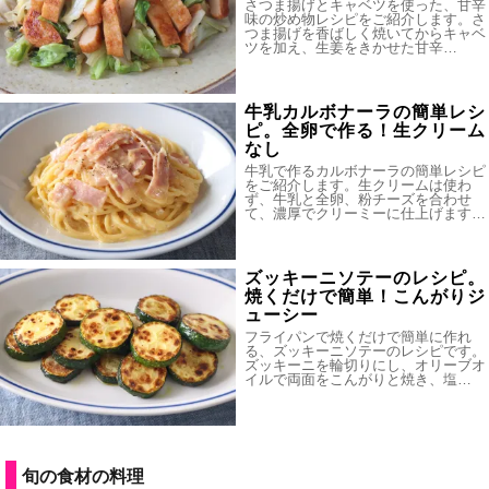
さつま揚げとキャベツを使った、甘辛
味の炒め物レシピをご紹介します。さ
つま揚げを香ばしく焼いてからキャベ
ツを加え、生姜をきかせた甘辛…
牛乳カルボナーラの簡単レシ
ピ。全卵で作る！生クリーム
なし
牛乳で作るカルボナーラの簡単レシピ
をご紹介します。生クリームは使わ
ず、牛乳と全卵、粉チーズを合わせ
て、濃厚でクリーミーに仕上げます…
ズッキーニソテーのレシピ。
焼くだけで簡単！こんがりジ
ューシー
フライパンで焼くだけで簡単に作れ
る、ズッキーニソテーのレシピです。
ズッキーニを輪切りにし、オリーブオ
イルで両面をこんがりと焼き、塩…
旬の食材の料理