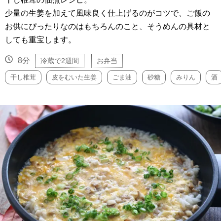
少量の生姜を加えて風味良く仕上げるのがコツで、ご飯の
お供にぴったりなのはもちろんのこと、そうめんの具材と
しても重宝します。
8分
冷蔵で2週間
お弁当
干し椎茸
皮をむいた生姜
ごま油
砂糖
みりん
酒