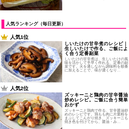
人気ランキング（毎日更新）
人気1位
しいたけの甘辛煮のレシピ｜
生しいたけで作る、ご飯によ
く合う定番副菜
しいたけの甘辛煮は、生しいたけの風
味を活かして手早く作れる、定番の副
菜です。火を通しながら調味料を順番
に加えることで、味が濃くなり…
人気2位
ズッキーニと鶏肉の甘辛醤油
炒めレシピ。ご飯に合う簡単
おかず
ズッキーニと鶏肉で作る、甘辛醤油炒
めのレシピです。鶏もも肉に片栗粉を
まぶしてこんがり焼き、ズッキーニも
焼き色を付けてから、醤油・み…