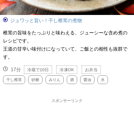
ジュワッと旨い！干し椎茸の煮物
椎茸の旨味をたっぷりと味わえる、ジューシーな含め煮の
レシピです。
王道の甘辛い味付けになっていて、ご飯との相性も抜群で
す。
17分
冷蔵で10日
冷凍OK
お弁当
干し椎茸
砂糖
みりん
酒
醤油
水
スポンサーリンク