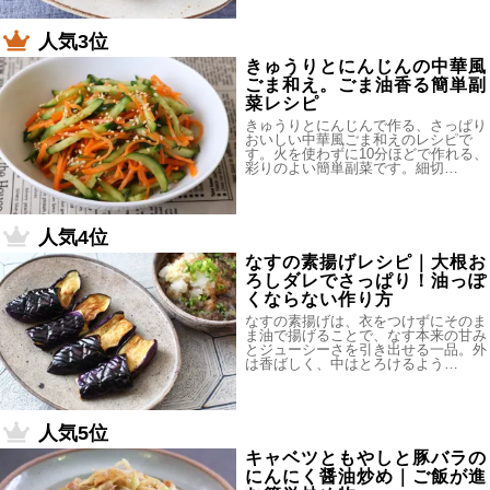
人気3位
きゅうりとにんじんの中華風
ごま和え。ごま油香る簡単副
菜レシピ
きゅうりとにんじんで作る、さっぱり
おいしい中華風ごま和えのレシピで
す。火を使わずに10分ほどで作れる、
彩りのよい簡単副菜です。細切…
人気4位
なすの素揚げレシピ｜大根お
ろしダレでさっぱり！油っぽ
くならない作り方
なすの素揚げは、衣をつけずにそのま
ま油で揚げることで、なす本来の甘み
とジューシーさを引き出せる一品。外
は香ばしく、中はとろけるよう…
人気5位
キャベツともやしと豚バラの
にんにく醤油炒め｜ご飯が進