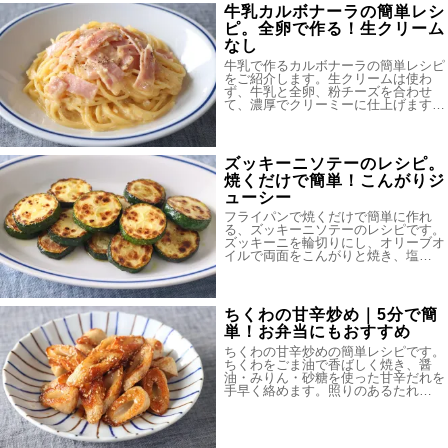
牛乳カルボナーラの簡単レシ
ピ。全卵で作る！生クリーム
なし
牛乳で作るカルボナーラの簡単レシピ
をご紹介します。生クリームは使わ
ず、牛乳と全卵、粉チーズを合わせ
て、濃厚でクリーミーに仕上げます…
ズッキーニソテーのレシピ。
焼くだけで簡単！こんがりジ
ューシー
フライパンで焼くだけで簡単に作れ
る、ズッキーニソテーのレシピです。
ズッキーニを輪切りにし、オリーブオ
イルで両面をこんがりと焼き、塩…
ちくわの甘辛炒め｜5分で簡
単！お弁当にもおすすめ
ちくわの甘辛炒めの簡単レシピです。
ちくわをごま油で香ばしく焼き、醤
油・みりん・砂糖を使った甘辛だれを
手早く絡めます。照りのあるたれ…