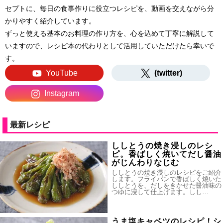
セプトに、毎日の食事作りに役立つレシピを、動画を交えながら分
かりやすく紹介しています。
ずっと使える基本のお料理の作り方を、心を込めて丁寧に解説して
いますので、レシピ本の代わりとして活用していただけたら幸いで
す。
YouTube
(twitter)
Instagram
最新レシピ
ししとうの焼き浸しのレシ
ピ。香ばしく焼いてだし醤油
がじんわりなじむ
ししとうの焼き浸しのレシピをご紹介
します。フライパンで香ばしく焼いた
ししとうを、だしをきかせた醤油味の
つゆに浸して仕上げます。しし…
うま塩キャベツのレシピ！シ