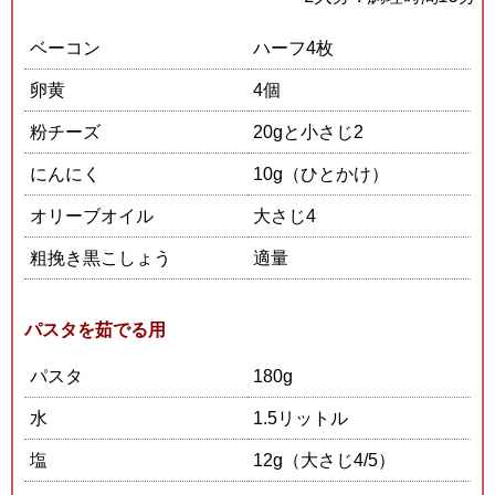
ベーコン
ハーフ4枚
卵黄
4
個
粉チーズ
20gと小さじ2
にんにく
10g（ひとかけ）
オリーブオイル
大さじ4
粗挽き黒こしょう
適量
パスタを茹でる用
パスタ
180g
水
1.5リットル
塩
12g（大さじ4/5）