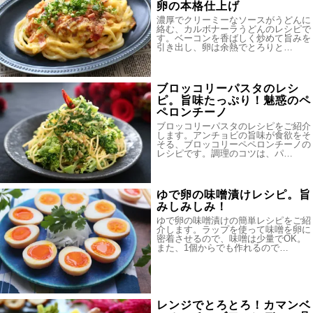
卵の本格仕上げ
濃厚でクリーミーなソースがうどんに
絡む、カルボナーラうどんのレシピで
す。ベーコンを香ばしく炒めて旨みを
引き出し、卵は余熱でとろりと…
ブロッコリーパスタのレシ
ピ。旨味たっぷり！魅惑のペ
ペロンチーノ
ブロッコリーパスタのレシピをご紹介
します。アンチョビの旨味が食欲をそ
そる、ブロッコリーペペロンチーノの
レシピです。調理のコツは、パ…
ゆで卵の味噌漬けレシピ。旨
みしみしみ！
ゆで卵の味噌漬けの簡単レシピをご紹
介します。ラップを使って味噌を卵に
密着させるので、味噌は少量でOK。
また、1個からでも作れるので…
レンジでとろとろ！カマンベ