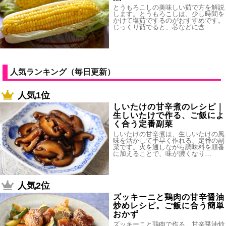
とうもろこしの美味しい茹で方を解説
します。とうもろこしは、少し時間を
かけて塩茹でするのがおすすめです。
じっくり茹でると、芯などに含…
人気ランキング（毎日更新）
人気1位
しいたけの甘辛煮のレシピ｜
生しいたけで作る、ご飯によ
く合う定番副菜
しいたけの甘辛煮は、生しいたけの風
味を活かして手早く作れる、定番の副
菜です。火を通しながら調味料を順番
に加えることで、味が濃くなり…
人気2位
ズッキーニと鶏肉の甘辛醤油
炒めレシピ。ご飯に合う簡単
おかず
ズッキーニと鶏肉で作る、甘辛醤油炒