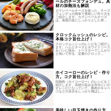
ールのチーズフォンデュ。具
材の加熱法も解説
カマンベールチーズを使った、チーズ
フォンデュの簡単で美味しい作り方を
ご紹介します。カマンベールチーズ
は、表面の皮にしっかりとした厚…
クロックムッシュのレシピ。
本格コク旨仕上げ！
クロックムッシュのレシピをご紹介し
ます。ハムとチーズとホワイトソース
をパンに挟み、トースターでこんがり
と焼いて作る、定番のクロック…
ホイコーローのレシピ・作り
方。コク旨仕上げ！
回鍋肉（ホイコーロー）のレシピをご
紹介します。具材の旨みを存分にいか
すレシピになっていて、豚肉やキャベ
ツなどの水分をしっかり飛ばし…
美味しい目玉焼きの作り方。