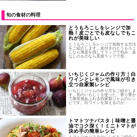
旬の食材の料理
とうもろこしをレンジで加
熱！皮ごとでも皮なしでもこ
れが美味しい
とうもろこしをレンジで加熱する方法
をご紹介します。皮付きのとうもろこ
しなら薄皮を残してラップで包み、皮
なしのものなら直接ラップで包…
いちじくジャムの作り方｜白
ワインとレモンで風味が引き
立つ自家製レシピ
いちじくジャムの作り方をご紹介しま
す。旬のいちじくを使った、香り豊か
で果実感あふれる自家製ジャムのレシ
ピです。白ワインを加えるのが…
トマトツナパスタ｜味噌と醤
油でコク深く！ミニトマトが
決め手の簡単レシピ
トマトツナパスタのレシピをご紹介し