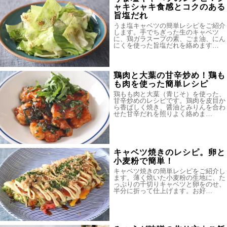
ャキシャキ食感とコクのある
旨塩だれ
うま塩キャベツの簡単レシピをご紹介
します。手でちぎった生のキャベツ
に、鶏ガラスープの素、ごま油、にん
にくを使った旨塩だれを絡めます…
鶏肉と大葉の甘辛炒め！鶏も
も肉を使った簡単レシピ
鶏もも肉と大葉（青じそ）を使った、
甘辛炒めのレシピです。鶏肉を皮目か
ら香ばしく焼き、醤油とみりんを合わ
せた甘辛だれを照りよく絡めま…
キャベツ焼きのレシピ。卵と
小麦粉で簡単！
キャベツ焼きの簡単レシピをご紹介し
ます。薄く焼いた小麦粉の生地に、た
っぷりの千切りキャベツと卵をのせ、
半分に折って仕上げます。お好…