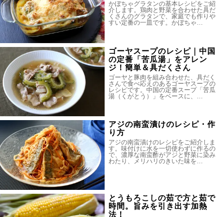
かぼちゃグラタンの基本レシピをご紹
介します。鶏肉と野菜を合わせた具だ
くさんのグラタンで、家庭でも作りや
すい定番の一皿です。かぼちゃ…
ゴーヤスープのレシピ｜中国
の定番「苦瓜湯」をアレン
ジ！簡単＆具だくさん
ゴーヤと豚肉を組み合わせた、具だく
さんで食べ応えのあるゴーヤスープの
レシピです。中国の定番スープ「苦瓜
湯（くがとう）」をベースに、…
アジの南蛮漬けのレシピ・作
り方
アジの南蛮漬けのレシピをご紹介しま
す。味付けに水を一切使わずに作るの
で、濃厚な南蛮酢がアジと野菜に染み
わたり、メリハリのきいた味を…
とうもろこしの茹で方と茹で
時間。旨みを引き出す加熱
法！