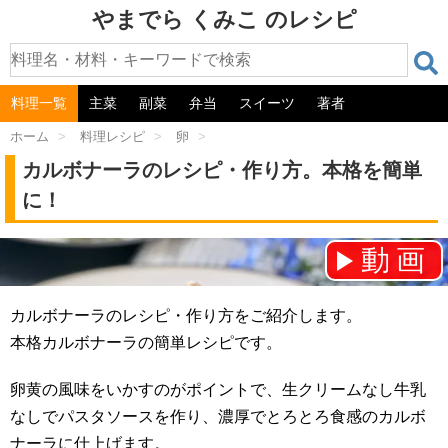
やまでら くみこ のレシピ
料理一覧
主菜
副菜
弁当
スイーツ
著者
ホーム
>
料理レシピ
>
卵
>
カルボナーラのレシピ・作り方。本格を簡単
に！
動画
チャンネル登録をお願いします！⇒
カルボナーラのレシピ・作り方をご紹介します。
本格カルボナーラの簡単レシピです。
卵黄の風味をいかすのがポイントで、生クリームなし牛乳
なしでパスタソースを作り、濃厚でとろとろ食感のカルボ
ナーラに仕上げます。