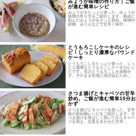
みょうが味噌の作り方｜ご飯
が進む簡単レシピ
みょうがをたっぷり使った、みょうが
味噌の作り方をご紹介します。粗めに
刻んだみょうがをさっと炒め、味噌や
砂糖、みりんなどで甘辛く味付…
とうもろこしケーキのレシ
ピ！しっとり濃厚なパウンド
ケーキ
とうもろこしをたっぷり使った、しっ
とり濃厚なとうもろこしケーキのレシ
ピです。生のとうもろこしを加熱せ
ず、そのまま生地に混ぜ込むため…
さつま揚げとキャベツの甘辛
炒め。ご飯が進む簡単10分お
かず
さつま揚げとキャベツを使った、甘辛
味の炒め物レシピをご紹介します。さ
つま揚げを香ばしく焼いてからキャベ
ツを加え、生姜をきかせた甘辛…