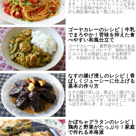
ます。ミニトマトのフレッシュな甘み
とツナの旨味が合わさり、シンプルな
がら満足感のある一皿に仕上が…
ゴーヤカレーのレシピ｜牛乳
でまろやか！苦味を抑えた食
べやすい和風仕立て
ゴーヤカレーは、夏野菜の代表である
ゴーヤを使ったカレーで、独特の苦味
とスパイスが絶妙に合わさる料理で
す。今回紹介するのは、牛乳を加…
なすの揚げ浸しのレシピ｜香
ばしくジューシーに仕上げる
基本の作り方
なすの揚げ浸しは、香ばしく揚げたな
すを旨味たっぷりのつけ汁に浸す、和
食の定番レシピです。冷やすことで油
っぽさが和らぎ、さっぱりとし…
かぼちゃグラタンのレシピ｜
鶏肉と野菜がたっぷり！家庭
で作れる本格派