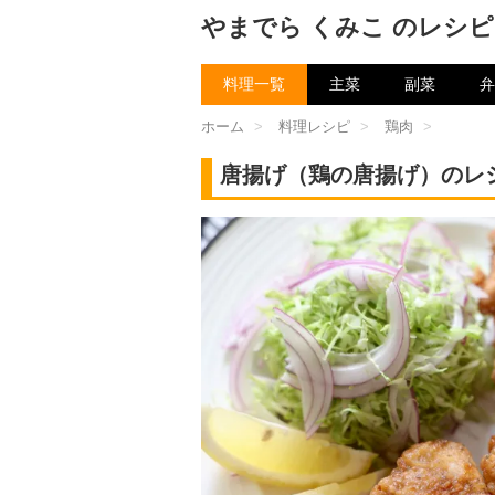
やまでら くみこ のレシピ
料理一覧
主菜
副菜
弁
ホーム
>
料理レシピ
>
鶏肉
>
唐揚げ（鶏の唐揚げ）のレ