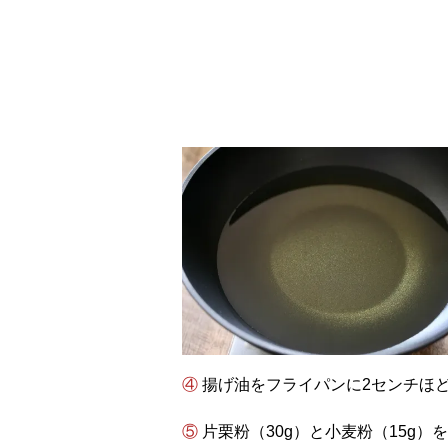
④ 揚げ油をフライパンに2センチほ
⑤ 片栗粉（30g）と小麦粉（15g