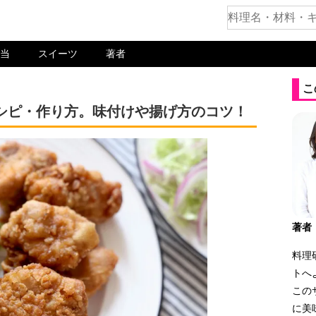
当
スイーツ
著者
こ
シピ・作り方。味付けや揚げ方のコツ！
著者
料理
トへ
この
に美