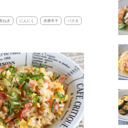
長ねぎ
にんにく
赤唐辛子
パスタ