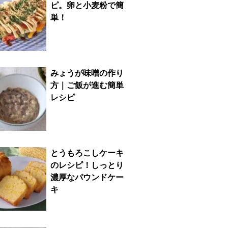
ピ。卵と小麦粉で簡
単！
みょうが味噌の作り
方｜ご飯が進む簡単
レシピ
とうもろこしケーキ
のレシピ！しっとり
濃厚なパウンドケー
キ