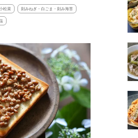
小松菜
刻みねぎ・白ごま・刻み海苔
塩