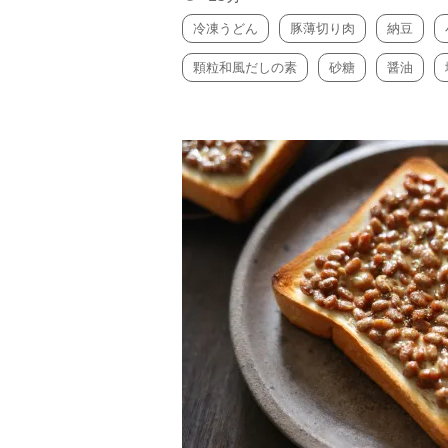
冷凍うどん
豚薄切り肉
納豆
顆粒和風だしの素
砂糖
醤油