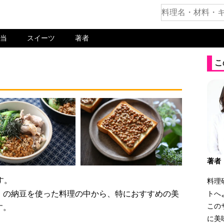
当
スイーツ
著者
こ
著者
す。
料理
」の納豆を使った料理の中から、特におすすめの美
トへ
この
す。
に美