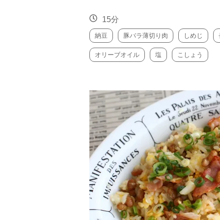
15分
納豆
豚バラ薄切り肉
しめじ
オリーブオイル
塩
こしょう