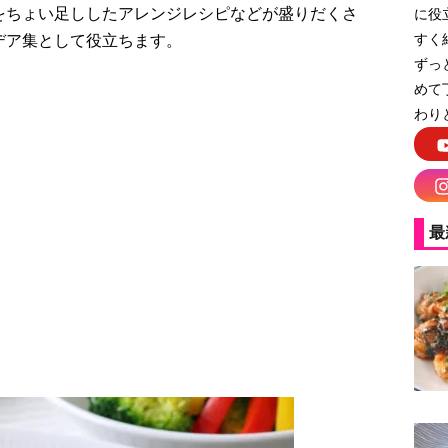
をちょい足ししたアレンジレシピなどが盛りだくさ
に役
すく
デア集として役立ちます。
ずっ
めて
わり
最