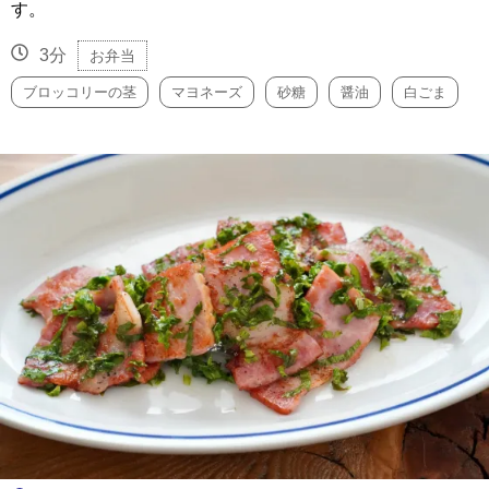
す。
3分
お弁当
ブロッコリーの茎
マヨネーズ
砂糖
醤油
白ごま