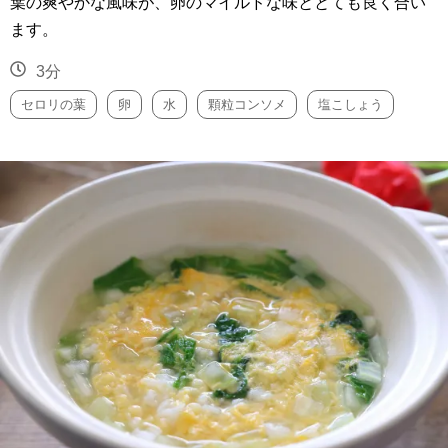
葉の爽やかな風味が、卵のマイルドな味ととても良く合い
ます。
3分
セロリの葉
卵
水
顆粒コンソメ
塩こしょう