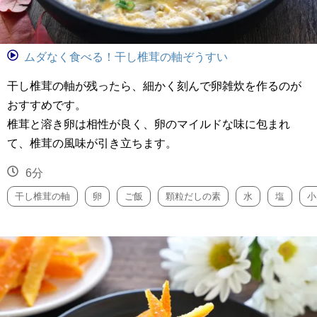
ムダなく食べる！干し椎茸の軸ぞうすい
干し椎茸の軸が残ったら、細かく刻んで卵雑炊を作るのが
おすすめです。
椎茸と溶き卵は相性が良く、卵のマイルドな味に包まれ
て、椎茸の風味が引き立ちます。
6分
干し椎茸の軸
卵
ご飯
顆粒だしの素
水
塩
小