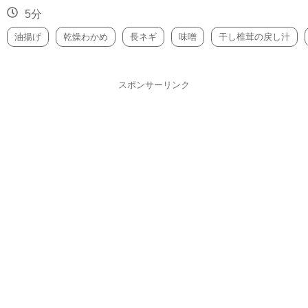
5分
油揚げ
乾燥わかめ
長ネギ
味噌
干し椎茸の戻し汁
スポンサーリンク