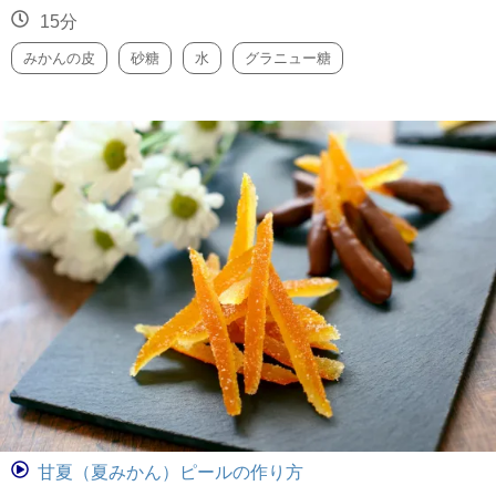
15分
みかんの皮
砂糖
水
グラニュー糖
甘夏（夏みかん）ピールの作り方