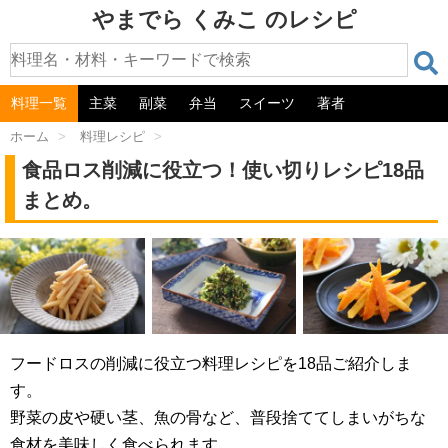
やまでら くみこ のレシピ
料理一覧
主菜
副菜
弁当
スイーツ
著者
ホーム
>
料理レシピ
>
食品ロス削減に役立つ！使い切りレシピ18品
まとめ。
フードロスの削減に役立つ料理レシピを18品ご紹介しま
す。
野菜の皮や硬い茎、魚の骨など、普段捨ててしまいがちな
食材を美味しく食べられます。