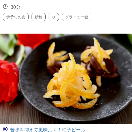
30分
伊予柑の皮
砂糖
水
グラニュー糖
苦味を抑えて風味よく！柚子ピール