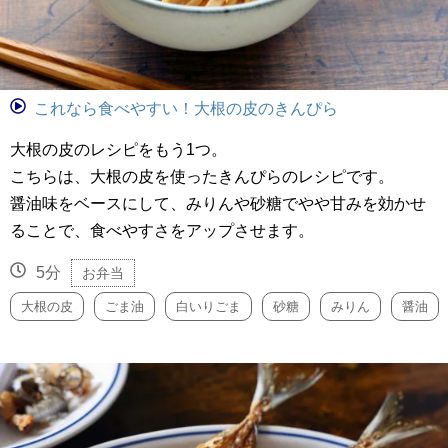
これなら食べやすい！大根の皮のきんぴら
大根の皮のレシピをもう1つ。
こちらは、大根の皮を使ったきんぴらのレシピです。
醤油味をベースにして、みりんや砂糖でやや甘みを効かせ
ることで、食べやすさをアップさせます。
5分
お弁当
大根の皮
ごま油
白いりごま
砂糖
みりん
醤油