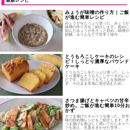
最新レシピ
みょうが味噌の作り方｜ご飯
が進む簡単レシピ
みょうがをたっぷり使った、みょうが
味噌の作り方をご紹介します。粗めに
刻んだみょうがをさっと炒め、味噌や
砂糖、みりんなどで甘辛く味付…
とうもろこしケーキのレシ
ピ！しっとり濃厚なパウンド
ケーキ
とうもろこしをたっぷり使った、しっ
とり濃厚なとうもろこしケーキのレシ
ピです。生のとうもろこしを加熱せ
ず、そのまま生地に混ぜ込むため…
さつま揚げとキャベツの甘辛
炒め。ご飯が進む簡単10分お
かず
さつま揚げとキャベツを使った、甘辛
味の炒め物レシピをご紹介します。さ
つま揚げを香ばしく焼いてからキャベ
ツを加え、生姜をきかせた甘辛…