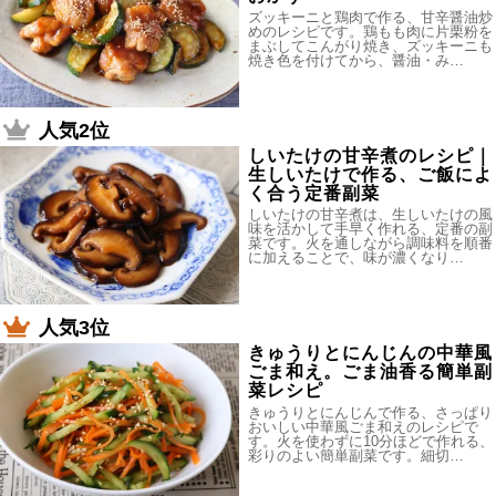
ズッキーニと鶏肉で作る、甘辛醤油炒
めのレシピです。鶏もも肉に片栗粉を
まぶしてこんがり焼き、ズッキーニも
焼き色を付けてから、醤油・み…
人気2位
しいたけの甘辛煮のレシピ｜
生しいたけで作る、ご飯によ
く合う定番副菜
しいたけの甘辛煮は、生しいたけの風
味を活かして手早く作れる、定番の副
菜です。火を通しながら調味料を順番
に加えることで、味が濃くなり…
人気3位
きゅうりとにんじんの中華風
ごま和え。ごま油香る簡単副
菜レシピ
きゅうりとにんじんで作る、さっぱり
おいしい中華風ごま和えのレシピで
す。火を使わずに10分ほどで作れる、
彩りのよい簡単副菜です。細切…