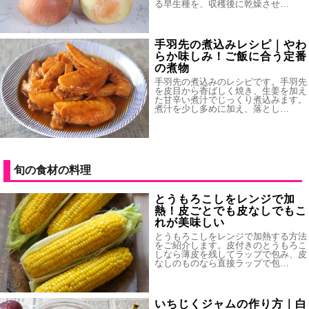
る早生種を、収穫後に乾燥させ…
手羽先の煮込みレシピ｜やわ
らか味しみ！ご飯に合う定番
の煮物
手羽先の煮込みのレシピです。手羽先
を皮目から香ばしく焼き、生姜を加え
た甘辛い煮汁でじっくり煮込みます。
煮汁を少し多めに加え、落とし…
旬の食材の料理
とうもろこしをレンジで加
熱！皮ごとでも皮なしでもこ
れが美味しい
とうもろこしをレンジで加熱する方法
をご紹介します。皮付きのとうもろこ
しなら薄皮を残してラップで包み、皮
なしのものなら直接ラップで包…
いちじくジャムの作り方｜白