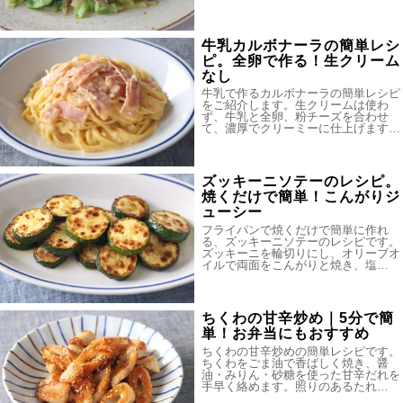
牛乳カルボナーラの簡単レシ
ピ。全卵で作る！生クリーム
なし
牛乳で作るカルボナーラの簡単レシピ
をご紹介します。生クリームは使わ
ず、牛乳と全卵、粉チーズを合わせ
て、濃厚でクリーミーに仕上げます…
ズッキーニソテーのレシピ。
焼くだけで簡単！こんがりジ
ューシー
フライパンで焼くだけで簡単に作れ
る、ズッキーニソテーのレシピです。
ズッキーニを輪切りにし、オリーブオ
イルで両面をこんがりと焼き、塩…
ちくわの甘辛炒め｜5分で簡
単！お弁当にもおすすめ
ちくわの甘辛炒めの簡単レシピです。
ちくわをごま油で香ばしく焼き、醤
油・みりん・砂糖を使った甘辛だれを
手早く絡めます。照りのあるたれ…