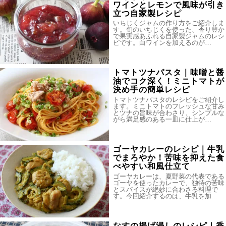
ワインとレモンで風味が引き
立つ自家製レシピ
いちじくジャムの作り方をご紹介しま
す。旬のいちじくを使った、香り豊か
で果実感あふれる自家製ジャムのレシ
ピです。白ワインを加えるのが…
トマトツナパスタ｜味噌と醤
油でコク深く！ミニトマトが
決め手の簡単レシピ
トマトツナパスタのレシピをご紹介し
ます。ミニトマトのフレッシュな甘み
とツナの旨味が合わさり、シンプルな
がら満足感のある一皿に仕上が…
ゴーヤカレーのレシピ｜牛乳
でまろやか！苦味を抑えた食
べやすい和風仕立て
ゴーヤカレーは、夏野菜の代表である
ゴーヤを使ったカレーで、独特の苦味
とスパイスが絶妙に合わさる料理で
す。今回紹介するのは、牛乳を加…
なすの揚げ浸しのレシピ｜香