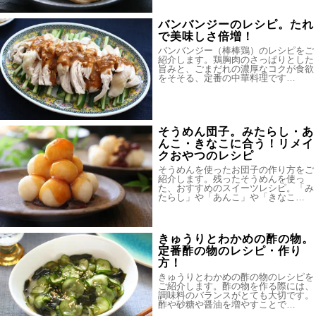
バンバンジーのレシピ。たれ
で美味しさ倍増！
バンバンジー（棒棒鶏）のレシピをご
紹介します。鶏胸肉のさっぱりとした
旨みと、ごまだれの濃厚なコクが食欲
をそそる、定番の中華料理です…
そうめん団子。みたらし・あ
んこ・きなこに合う！リメイ
クおやつのレシピ
そうめんを使ったお団子の作り方をご
紹介します。残ったそうめんを使っ
た、おすすめのスイーツレシピ。「み
たらし」や「あんこ」や「きなこ…
きゅうりとわかめの酢の物。
定番酢の物のレシピ・作り
方！
きゅうりとわかめの酢の物のレシピを
ご紹介します。酢の物を作る際には、
調味料のバランスがとても大切です。
酢や砂糖や醤油を増やすことで…