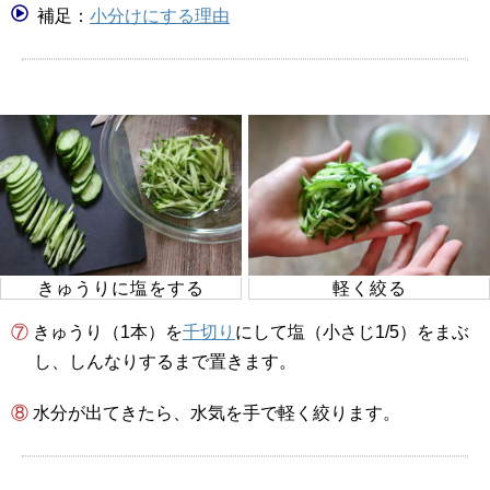
補足：
小分けにする理由
きゅうりに塩をする
軽く絞る
⑦ きゅうり（1本）を
千切り
にして塩（小さじ1/5）をまぶ
し、しんなりするまで置きます。
⑧ 水分が出てきたら、水気を手で軽く絞ります。