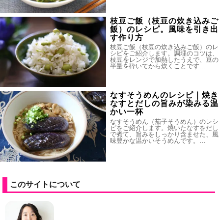
枝豆ご飯（枝豆の炊き込みご
飯）のレシピ。風味を引き出
す作り方
枝豆ご飯（枝豆の炊き込みご飯）のレ
シピをご紹介します。調理のコツは、
枝豆をレンジで加熱したうえで、豆の
半量を砕いてから炊くことです…
なすそうめんのレシピ｜焼き
なすとだしの旨みが染みる温
かい一杯
なすそうめん（茄子そうめん）のレシ
ピをご紹介します。焼いたなすをだし
で煮て、旨みをしっかり含ませた、風
味豊かな温かいそうめんです。…
このサイトについて