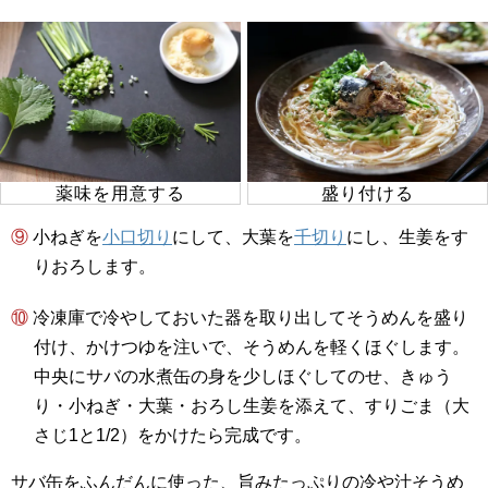
薬味を用意する
盛り付ける
⑨ 小ねぎを
小口切り
にして、大葉を
千切り
にし、生姜をす
りおろします。
⑩ 冷凍庫で冷やしておいた器を取り出してそうめんを盛り
付け、かけつゆを注いで、そうめんを軽くほぐします。
中央にサバの水煮缶の身を少しほぐしてのせ、きゅう
り・小ねぎ・大葉・おろし生姜を添えて、すりごま（大
さじ1と1/2）をかけたら完成です。
サバ缶をふんだんに使った、旨みたっぷりの冷や汁そうめ