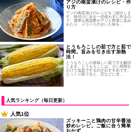
アジの南蛮漬けのレシピ・作
り方
アジの南蛮漬けのレシピをご紹介しま
す。味付けに水を一切使わずに作るの
で、濃厚な南蛮酢がアジと野菜に染み
わたり、メリハリのきいた味を…
とうもろこしの茹で方と茹で
時間。旨みを引き出す加熱
法！
とうもろこしの美味しい茹で方を解説
します。とうもろこしは、少し時間を
かけて塩茹でするのがおすすめです。
じっくり茹でると、芯などに含…
人気ランキング（毎日更新）
人気1位
ズッキーニと鶏肉の甘辛醤油
炒めレシピ。ご飯に合う簡単
おかず