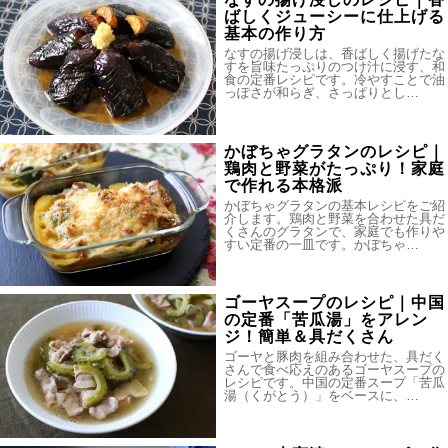
ばしくジューシーに仕上げる
基本の作り方
なすの揚げ浸しは、香ばしく揚げたな
すを旨味たっぷりのつけ汁に浸す、和
食の定番レシピです。冷やすことで油
っぽさが和らぎ、さっぱりとし…
かぼちゃグラタンのレシピ｜
鶏肉と野菜がたっぷり！家庭
で作れる本格派
かぼちゃグラタンの基本レシピをご紹
介します。鶏肉と野菜を合わせた具だ
くさんのグラタンで、家庭でも作りや
すい定番の一皿です。かぼちゃ…
ゴーヤスープのレシピ｜中国
の定番「苦瓜湯」をアレン
ジ！簡単＆具だくさん
ゴーヤと豚肉を組み合わせた、具だく
さんで食べ応えのあるゴーヤスープの
レシピです。中国の定番スープ「苦瓜
湯（くがとう）」をベースに、…