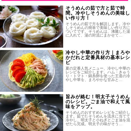
そうめんの茹で方と茹で時
間。冷やしそうめんの美味し
い作り方！
そうめんの茹で方を解説します。冷や
しそうめんの簡単で美味しい作り方に
ついてです。そうめんは、沸騰した湯
に入れて、湯の対流にまかせて…
冷やし中華の作り方｜まろや
かだれと定番具材の基本レシ
ピ
夏の定番人気メニュー、冷やし中華の
レシピをご紹介します。ハム・きゅう
り・トマト・錦糸卵を使った王道の冷
やし中華を、まろやかな甘みと…
旨みが絡む！明太子そうめん
のレシピ。ごま油で和えて風
味をアップ。
そうめんのおすすめレシピをご紹介し
ます。茹でたそうめんを流水に当てて
冷やし、明太子と小ねぎとごま油を混
ぜたら完成。明太子の味がそう…