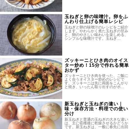
玉ねぎと卵の味噌汁。卵をふ
んわり仕上げる簡単レシピ
玉ねぎと卵の味噌汁のレシピをご紹介
します。やわらかく煮た玉ねぎの甘み
と、卵のやさしい味わいを楽しめる、
シンプルな味噌汁です。玉ねぎ…
ズッキーニとひき肉のオイス
ター炒め！15分で作れる簡単
おかず
ズッキーニとひき肉を使った、ご飯に
よく合うオイスター炒めのレシピで
す。ズッキーニは先に両面をこんがり
と焼き、いったん取り出すのがポ…
新玉ねぎと玉ねぎの違い｜
味・保存方法・料理での使い
分け
新玉ねぎと普通の玉ねぎの大きな違い
は、主に収穫後に乾燥させるかどうか
です。新玉ねぎは、一般に春先に出回