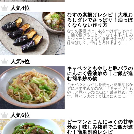
人気4位
なすの素揚げレシピ｜大根お
ろしダレでさっぱり！油っぽ
くならない作り方
なすの素揚げは、衣をつけずにそのま
ま油で揚げることで、なす本来の甘み
とジューシーさを引き出せる一品。外
は香ばしく、中はとろけるよう…
人気5位
キャベツともやしと豚バラの
にんにく醤油炒め｜ご飯が進
む簡単炒め物
キャベツともやしを使った簡単なおか
ずにおすすめなのが、「キャベツとも
やしと豚バラのにんにく醤油炒め」で
す。豚バラ肉のうま味とにんに…
人気6位
ピーマンとこんにゃくの甘辛
炒め｜味しみ抜群でご飯が進
む！簡単副菜レシピ