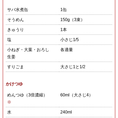
サバ水煮缶
1缶
そうめん
150g（3束）
きゅうり
1本
塩
小さじ1/5
小ねぎ・大葉・おろし
各適量
生姜
すりごま
大さじ1と1/2
かけつゆ
めんつゆ（3倍濃縮）
60ml（大さじ4）
※
水
240ml