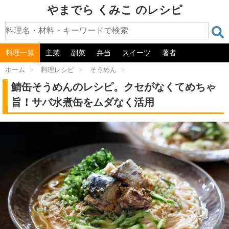
やまでら くみこ のレシピ
料理一覧
主菜
副菜
弁当
スイーツ
著者
ホーム
>
料理レシピ
>
そうめん
>
鯖缶そうめんのレシピ。クセがなくてめちゃ
旨！サバ水煮缶をムダなく活用