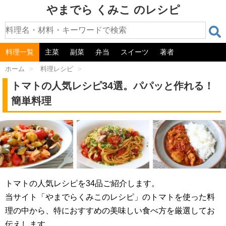
やまでら くみこ のレシピ
料理一覧
主菜
副菜
弁当
スイーツ
著者
ホーム
>
料理レシピ
>
トマトの人気レシピ34選。パパッと作れる！
簡単料理
トマトの人気レシピを34品ご紹介します。
当サイト「やまでらくみこのレシピ」のトマトを使った料
理の中から、特におすすめの美味しい食べ方を厳選してお
伝えします。