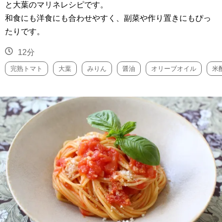
と大葉のマリネレシピです。
和食にも洋食にも合わせやすく、副菜や作り置きにもぴっ
たりです。
12分
完熟トマト
大葉
みりん
醤油
オリーブオイル
米