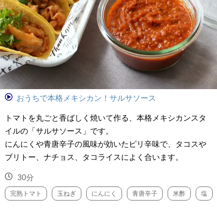
おうちで本格メキシカン！サルサソース
トマトを丸ごと香ばしく焼いて作る、本格メキシカンスタ
イルの「サルサソース」です。
にんにくや青唐辛子の風味が効いたピリ辛味で、タコスや
ブリトー、ナチョス、タコライスによく合います。
30分
完熟トマト
玉ねぎ
にんにく
青唐辛子
米酢
塩