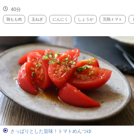
40分
鶏もも肉
玉ねぎ
にんにく
しょうが
完熟トマト
さっぱりとした旨味！トマトめんつゆ