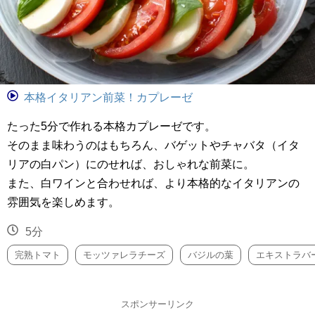
本格イタリアン前菜！カプレーゼ
たった5分で作れる本格カプレーゼです。
そのまま味わうのはもちろん、バゲットやチャバタ（イタ
リアの白パン）にのせれば、おしゃれな前菜に。
また、白ワインと合わせれば、より本格的なイタリアンの
雰囲気を楽しめます。
5分
完熟トマト
モッツァレラチーズ
バジルの葉
エキストラバ
スポンサーリンク