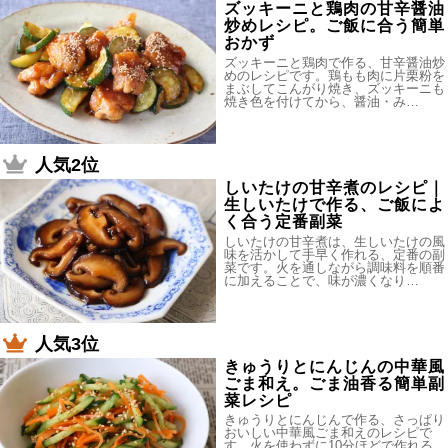
ズッキーニと鶏肉の甘辛醤油
炒めレシピ。ご飯に合う簡単
おかず
ズッキーニと鶏肉で作る、甘辛醤油炒
めのレシピです。鶏もも肉に片栗粉を
まぶしてこんがり焼き、ズッキーニも
焼き色を付けてから、醤油・み…
人気2位
しいたけの甘辛煮のレシピ｜
生しいたけで作る、ご飯によ
く合う定番副菜
しいたけの甘辛煮は、生しいたけの風
味を活かして手早く作れる、定番の副
菜です。火を通しながら調味料を順番
に加えることで、味が濃くなり…
人気3位
きゅうりとにんじんの中華風
ごま和え。ごま油香る簡単副
菜レシピ
きゅうりとにんじんで作る、さっぱり
おいしい中華風ごま和えのレシピで
す。火を使わずに10分ほどで作れる、