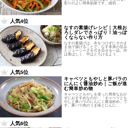
彩りのよい簡単副菜です。細切…
人気4位
なすの素揚げレシピ｜大根お
ろしダレでさっぱり！油っぽ
くならない作り方
なすの素揚げは、衣をつけずにそのま
ま油で揚げることで、なす本来の甘み
とジューシーさを引き出せる一品。外
は香ばしく、中はとろけるよう…
人気5位
キャベツともやしと豚バラの
にんにく醤油炒め｜ご飯が進
む簡単炒め物
キャベツともやしを使った簡単なおか
ずにおすすめなのが、「キャベツとも
やしと豚バラのにんにく醤油炒め」で
す。豚バラ肉のうま味とにんに…
人気6位