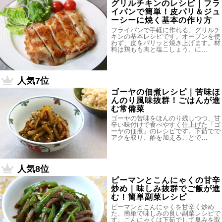
グリルチキンのレシピ｜フラ
イパンで簡単！皮パリ＆ジュ
ーシーに焼く基本の作り方
フライパンで手軽に作れる、グリルチ
キンの基本レシピです。オーブンを使
わず、皮をパリッと焼き上げます。材
料は鶏もも肉と塩こしょう、に…
人気7位
ゴーヤの佃煮レシピ｜苦味ほ
んのり風味抜群！ごはんが進
む常備菜
ゴーヤの苦味をほんのり残しつつ、甘
辛い味付けで食べやすく仕上げた「ゴ
ーヤの佃煮」のレシピです。下茹でで
アクを取り、酢を加えることで…
人気8位
ピーマンとこんにゃくの甘辛
炒め｜味しみ抜群でご飯が進
む！簡単副菜レシピ
ピーマンとこんにゃくを甘辛く炒め
た、簡単で味しみの良い副菜レシピで
す。こんにゃくは下茹でして臭みを取