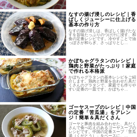
なすの揚げ浸しのレシピ｜香
ばしくジューシーに仕上げる
基本の作り方
なすの揚げ浸しは、香ばしく揚げたな
すを旨味たっぷりのつけ汁に浸す、和
食の定番レシピです。冷やすことで油
っぽさが和らぎ、さっぱりとし…
かぼちゃグラタンのレシピ｜
鶏肉と野菜がたっぷり！家庭
で作れる本格派
かぼちゃグラタンの基本レシピをご紹
介します。鶏肉と野菜を合わせた具だ
くさんのグラタンで、家庭でも作りや
すい定番の一皿です。かぼちゃ…
ゴーヤスープのレシピ｜中国
の定番「苦瓜湯」をアレン
ジ！簡単＆具だくさん
ゴーヤと豚肉を組み合わせた、具だく
さんで食べ応えのあるゴーヤスープの
レシピです。中国の定番スープ「苦瓜
湯（くがとう）」をベースに、…