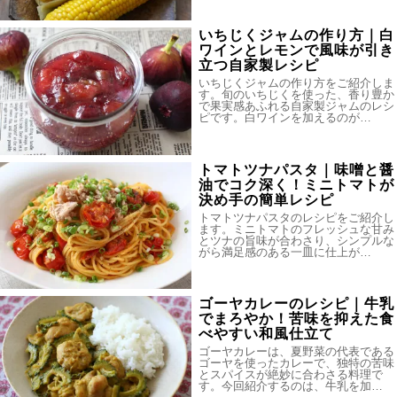
いちじくジャムの作り方｜白
ワインとレモンで風味が引き
立つ自家製レシピ
いちじくジャムの作り方をご紹介しま
す。旬のいちじくを使った、香り豊か
で果実感あふれる自家製ジャムのレシ
ピです。白ワインを加えるのが…
トマトツナパスタ｜味噌と醤
油でコク深く！ミニトマトが
決め手の簡単レシピ
トマトツナパスタのレシピをご紹介し
ます。ミニトマトのフレッシュな甘み
とツナの旨味が合わさり、シンプルな
がら満足感のある一皿に仕上が…
ゴーヤカレーのレシピ｜牛乳
でまろやか！苦味を抑えた食
べやすい和風仕立て
ゴーヤカレーは、夏野菜の代表である
ゴーヤを使ったカレーで、独特の苦味
とスパイスが絶妙に合わさる料理で
す。今回紹介するのは、牛乳を加…