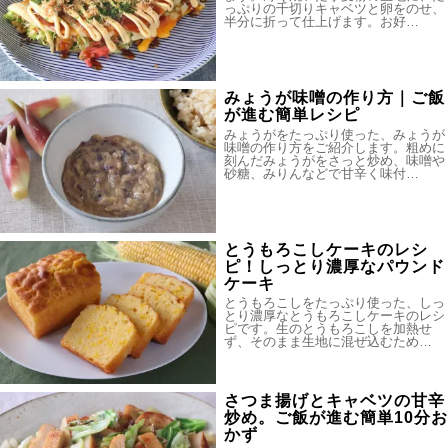
っぷりの千切りキャベツと卵をのせ、
半分に折って仕上げます。お好…
みょうが味噌の作り方｜ご飯
が進む簡単レシピ
みょうがをたっぷり使った、みょうが
味噌の作り方をご紹介します。粗めに
刻んだみょうがをさっと炒め、味噌や
砂糖、みりんなどで甘辛く味付…
とうもろこしケーキのレシ
ピ！しっとり濃厚なパウンド
ケーキ
とうもろこしをたっぷり使った、しっ
とり濃厚なとうもろこしケーキのレシ
ピです。生のとうもろこしを加熱せ
ず、そのまま生地に混ぜ込むため…
さつま揚げとキャベツの甘辛
炒め。ご飯が進む簡単10分お
かず