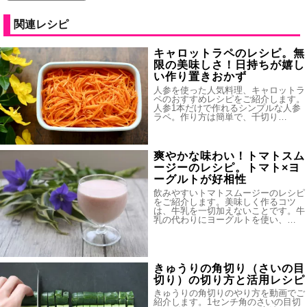
関連レシピ
キャロットラペのレシピ。無
限の美味しさ！日持ちが嬉し
い作り置きおかず
人参を使った人気料理、キャロットラ
ペのおすすめレシピをご紹介します。
人参1本だけで作れるシンプルな人参
ラペ。作り方は簡単で、千切り…
爽やかな味わい！トマトスム
ージーのレシピ。トマト×ヨ
ーグルトが好相性
飲みやすいトマトスムージーのレシピ
をご紹介します。美味しく作るコツ
は、牛乳を一切加えないことです。牛
乳の代わりにヨーグルトを使い、…
きゅうりの角切り（さいの目
切り）の切り方と活用レシピ
きゅうりの角切りのやり方を動画でご
紹介します。1センチ角のさいの目切