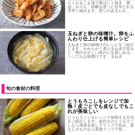
ちくわをごま油で香ばしく焼き、醤
油・みりん・砂糖を使った甘辛だれを
手早く絡めます。照りのあるたれ…
玉ねぎと卵の味噌汁。卵をふ
んわり仕上げる簡単レシピ
玉ねぎと卵の味噌汁のレシピをご紹介
します。やわらかく煮た玉ねぎの甘み
と、卵のやさしい味わいを楽しめる、
シンプルな味噌汁です。玉ねぎ…
旬の食材の料理
とうもろこしをレンジで加
熱！皮ごとでも皮なしでもこ
れが美味しい
とうもろこしをレンジで加熱する方法
をご紹介します。皮付きのとうもろこ
しなら薄皮を残してラップで包み、皮
なしのものなら直接ラップで包…