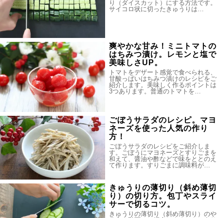
り（ダイスカット）にする方法です。
サイコロ状に切ったきゅうりは…
爽やかな甘み！ミニトマトの
はちみつ漬け。レモンと塩で
美味しさUP。
トマトをデザート感覚で食べられる、
甘酸っぱいはちみつ漬けのレシピをご
紹介します。美味しく作るポイントは
3つあります。普通のトマトを…
ごぼうサラダのレシピ。マヨ
ネーズを使った人気の作り
方！
ごぼうサラダのレシピをご紹介しま
す。ごぼうにマヨネーズとすりごまを
和えて、醤油や酢などで味をととのえ
て作ります。すりごまに調味料が…
きゅうりの薄切り（斜め薄切
り）の切り方。包丁やスライ
サーで切るコツ。
きゅうりの薄切り（斜め薄切り）のや