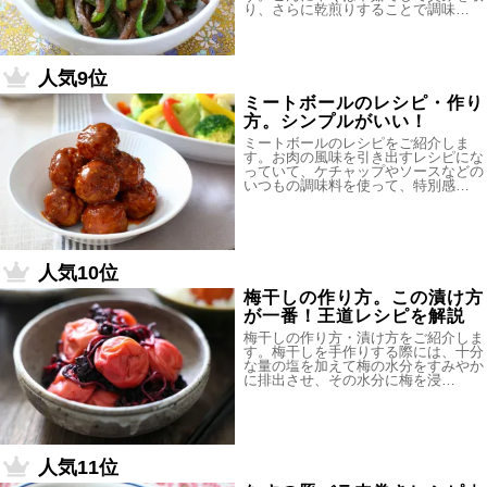
り、さらに乾煎りすることで調味…
人気9位
ミートボールのレシピ・作り
方。シンプルがいい！
ミートボールのレシピをご紹介しま
す。お肉の風味を引き出すレシピにな
っていて、ケチャップやソースなどの
いつもの調味料を使って、特別感…
人気10位
梅干しの作り方。この漬け方
が一番！王道レシピを解説
梅干しの作り方・漬け方をご紹介しま
す。梅干しを手作りする際には、十分
な量の塩を加えて梅の水分をすみやか
に排出させ、その水分に梅を浸…
人気11位