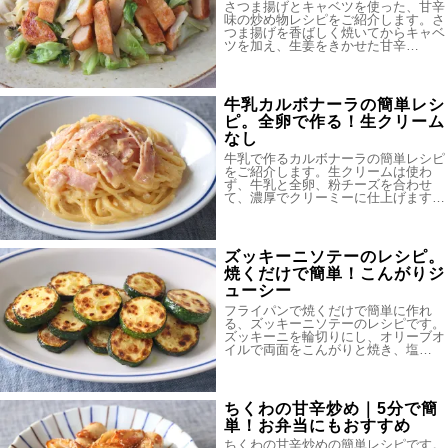
さつま揚げとキャベツを使った、甘辛
味の炒め物レシピをご紹介します。さ
つま揚げを香ばしく焼いてからキャベ
ツを加え、生姜をきかせた甘辛…
牛乳カルボナーラの簡単レシ
ピ。全卵で作る！生クリーム
なし
牛乳で作るカルボナーラの簡単レシピ
をご紹介します。生クリームは使わ
ず、牛乳と全卵、粉チーズを合わせ
て、濃厚でクリーミーに仕上げます…
ズッキーニソテーのレシピ。
焼くだけで簡単！こんがりジ
ューシー
フライパンで焼くだけで簡単に作れ
る、ズッキーニソテーのレシピです。
ズッキーニを輪切りにし、オリーブオ
イルで両面をこんがりと焼き、塩…
ちくわの甘辛炒め｜5分で簡
単！お弁当にもおすすめ
ちくわの甘辛炒めの簡単レシピです。