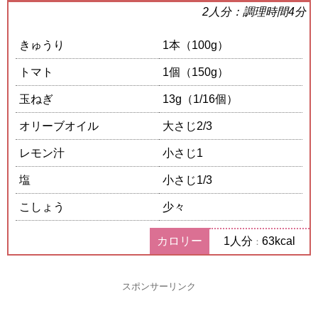
2人分：調理時間4分
きゅうり
1本（100g）
トマト
1個（150g）
玉ねぎ
13g（1/16個）
オリーブオイル
大さじ2/3
レモン汁
小さじ1
塩
小さじ1/3
こしょう
少々
カロリー
1人分
63kcal
：
スポンサーリンク