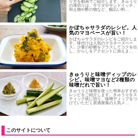
り方を動画でご紹介します。きゅうり
の薄切りは、サラダやサンドイッチ、
和え物や酢の物など、幅広い料…
かぼちゃサラダのレシピ。人
気のマヨベースが旨い！
かぼちゃサラダのレシピをご紹介しま
す。味付けは人気のマヨネーズベー
ス。少量の砂糖をプラスしてコクを出
し、からしをアクセントに加えま…
きゅうりと味噌ディップのレ
シピ。味噌マヨなど2種類の
味噌だれで旨い！
きゅうりと味噌を使った簡単おすすめ
レシピをご紹介します。きゅうりをス
ティック状に切り、味噌ディップをつ
けていただく居酒屋風の人気メ…
このサイトについて