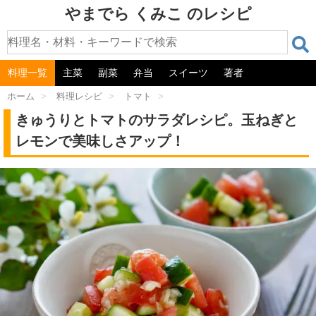
やまでら くみこ のレシピ
料理一覧
主菜
副菜
弁当
スイーツ
著者
ホーム
>
料理レシピ
>
トマト
>
きゅうりとトマトのサラダレシピ。玉ねぎと
レモンで美味しさアップ！