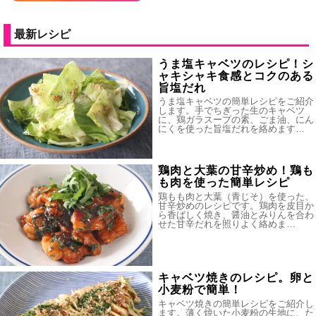
最新レシピ
うま塩キャベツのレシピ！シ
ャキシャキ食感とコクのある
旨塩だれ
うま塩キャベツの簡単レシピをご紹介
します。手でちぎった生のキャベツ
に、鶏ガラスープの素、ごま油、にん
にくを使った旨塩だれを絡めます…
鶏肉と大葉の甘辛炒め！鶏も
も肉を使った簡単レシピ
鶏もも肉と大葉（青じそ）を使った、
甘辛炒めのレシピです。鶏肉を皮目か
ら香ばしく焼き、醤油とみりんを合わ
せた甘辛だれを照りよく絡めま…
キャベツ焼きのレシピ。卵と
小麦粉で簡単！
キャベツ焼きの簡単レシピをご紹介し
ます。薄く焼いた小麦粉の生地に、た