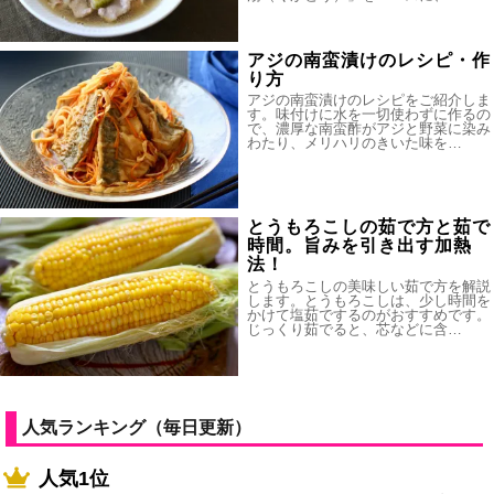
アジの南蛮漬けのレシピ・作
り方
アジの南蛮漬けのレシピをご紹介しま
す。味付けに水を一切使わずに作るの
で、濃厚な南蛮酢がアジと野菜に染み
わたり、メリハリのきいた味を…
とうもろこしの茹で方と茹で
時間。旨みを引き出す加熱
法！
とうもろこしの美味しい茹で方を解説
します。とうもろこしは、少し時間を
かけて塩茹でするのがおすすめです。
じっくり茹でると、芯などに含…
人気ランキング（毎日更新）
人気1位