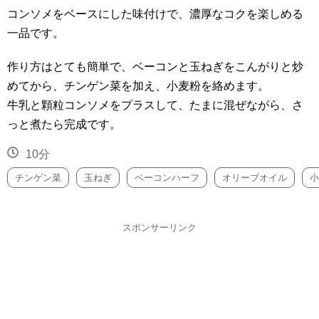
コンソメをベースにした味付けで、濃厚なコクを楽しめる
一品です。
作り方はとても簡単で、ベーコンと玉ねぎをこんがりと炒
めてから、チンゲン菜を加え、小麦粉を絡めます。
牛乳と顆粒コンソメをプラスして、たまに混ぜながら、さ
っと煮たら完成です。
10分
チンゲン菜
玉ねぎ
ベーコンハーフ
オリーブオイル
小
スポンサーリンク