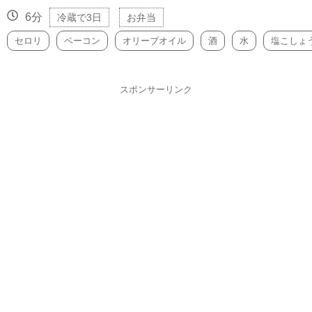
6分
冷蔵で3日
お弁当
セロリ
ベーコン
オリーブオイル
酒
水
塩こしょ
スポンサーリンク