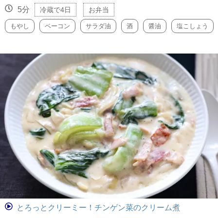
5分
冷蔵で4日
お弁当
もやし
ベーコン
サラダ油
酒
醤油
塩こしょう
とろっとクリーミー！チンゲン菜のクリーム煮