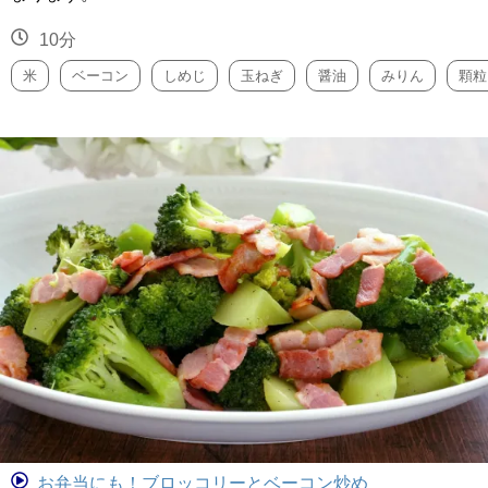
10分
米
ベーコン
しめじ
玉ねぎ
醤油
みりん
顆粒
お弁当にも！ブロッコリーとベーコン炒め