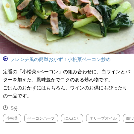
フレンチ風の簡単おかず！小松菜ベーコン炒め
定番の「小松菜×ベーコン」の組み合わせに、白ワインとバ
ターを加えた、風味豊かでコクのある炒め物です。
ごはんのおかずにはもちろん、ワインのお供にもぴったり
の一品です。
5分
小松菜
ベーコンハーフ
にんにく
オリーブオイル
白ワ