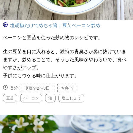
塩胡椒だけでめちゃ旨！豆苗ベーコン炒め
ベーコンと豆苗を使った炒め物のレシピです。
生の豆苗を口に入れると、独特の青臭さが鼻に抜けていき
ますが、炒めることで、そうした風味がやわらいで、食べ
やすさがアップ。
子供にもウケる味に仕上がります。
5分
冷蔵で2〜3日
お弁当
豆苗
ベーコン
油
塩こしょう