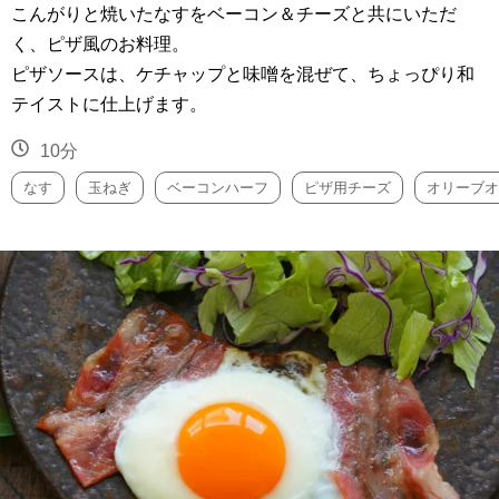
こんがりと焼いたなすをベーコン＆チーズと共にいただ
く、ピザ風のお料理。
ピザソースは、ケチャップと味噌を混ぜて、ちょっぴり和
テイストに仕上げます。
10分
なす
玉ねぎ
ベーコンハーフ
ピザ用チーズ
オリーブオ