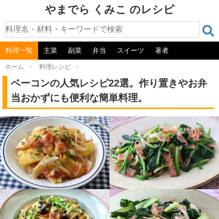
やまでら くみこ のレシピ
料理一覧
主菜
副菜
弁当
スイーツ
著者
ホーム
>
料理レシピ
>
ベーコンの人気レシピ22選。作り置きやお弁
当おかずにも便利な簡単料理。