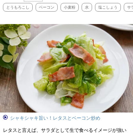
とうもろこし
ベーコン
小麦粉
水
塩こしょう
サ
シャキシャキ旨い！レタスとベーコン炒め
レタスと言えば、サラダとして生で食べるイメージが強い