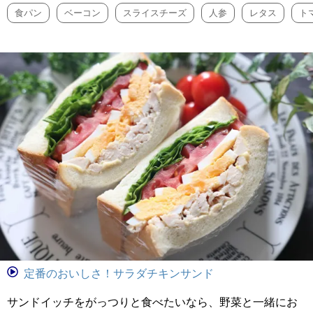
食パン
ベーコン
スライスチーズ
人参
レタス
ト
定番のおいしさ！サラダチキンサンド
サンドイッチをがっつりと食べたいなら、野菜と一緒にお