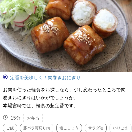
定番を美味しく！肉巻きおにぎり
お肉を使った軽食をお探しなら、少し変わったところで肉
巻きおにぎりはいかがでしょうか。
本場宮崎では、軽食の超定番です。
15分
お弁当
ご飯
豚バラ薄切り肉
塩こしょう
サラダ油
いりごま