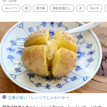
20分
キャベツ
卵
薄力粉
顆粒和風だし
水
天かす
定番が旨い！レンジでじゃがバター