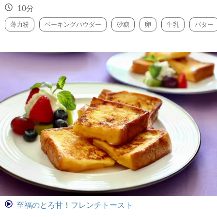
10分
薄力粉
ベーキングパウダー
砂糖
卵
牛乳
バター
至福のとろ甘！フレンチトースト