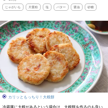
じゃがいも
片栗粉
塩
バター
醤油
砂糖
カリッともっちり！大根餅
冷蔵庫に大根があるという場合は、大根餅を作るのも良い