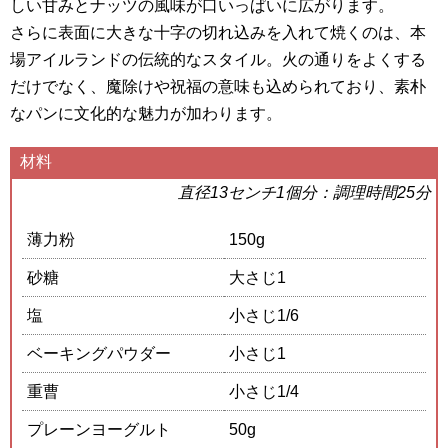
しい甘みとナッツの風味が口いっぱいに広がります。
さらに表面に大きな十字の切れ込みを入れて焼くのは、本
場アイルランドの伝統的なスタイル。火の通りをよくする
だけでなく、魔除けや祝福の意味も込められており、素朴
なパンに文化的な魅力が加わります。
材料
直径13センチ1個分：調理時間25分
薄力粉
150g
砂糖
大さじ1
塩
小さじ1/6
ベーキングパウダー
小さじ1
重曹
小さじ1/4
プレーンヨーグルト
50g