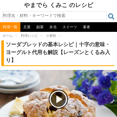
やまでら くみこ のレシピ
料理一覧
主菜
副菜
弁当
スイーツ
著者
ホーム
>
料理レシピ
>
小麦粉
>
ソーダブレッドの基本レシピ｜十字の意味・
ヨーグルト代用も解説【レーズンとくるみ入
り】