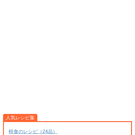
人気レシピ集
軽食のレシピ（24品）