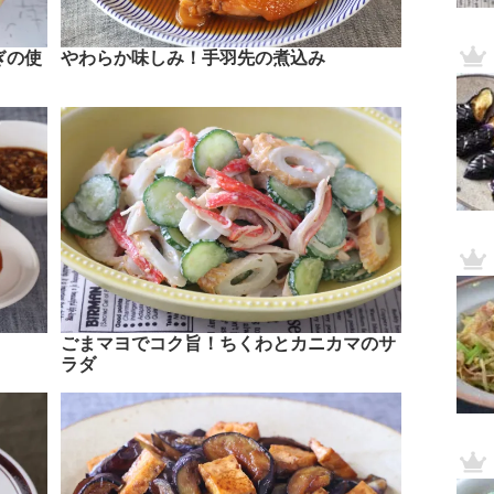
ぎの使
やわらか味しみ！手羽先の煮込み
ごまマヨでコク旨！ちくわとカニカマのサ
ラダ