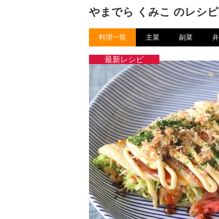
やまでら くみこ のレシピ
料理一覧
主菜
副菜
弁
最新レシピ