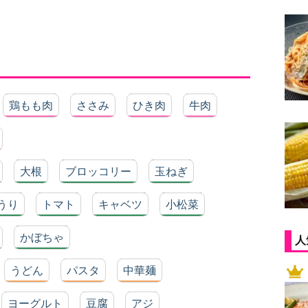
鶏もも肉
ささみ
ひき肉
牛肉
大根
ブロッコリー
玉ねぎ
うり
トマト
キャベツ
小松菜
かぼちゃ
人
うどん
パスタ
中華麺
ヨーグルト
豆腐
アジ