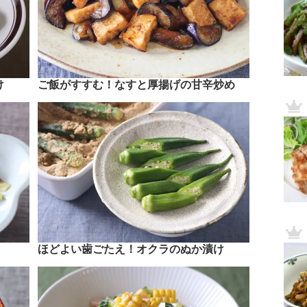
け
ご飯がすすむ！なすと厚揚げの甘辛炒め
ほどよい歯ごたえ！オクラのぬか漬け