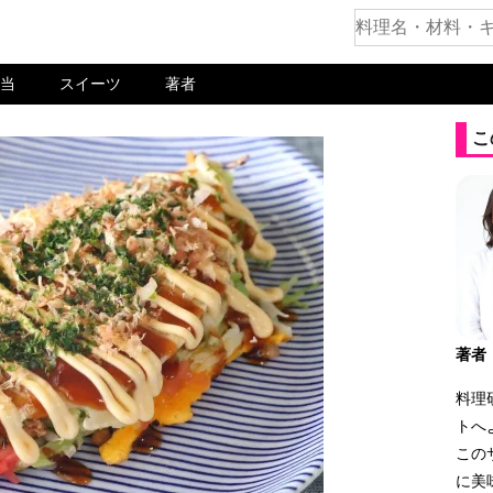
当
スイーツ
著者
こ
著者
料理
トへ
この
に美