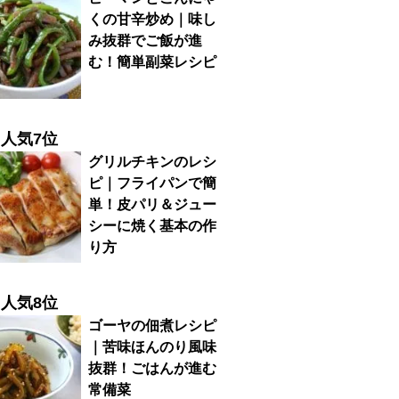
くの甘辛炒め｜味し
み抜群でご飯が進
む！簡単副菜レシピ
人気7位
グリルチキンのレシ
ピ｜フライパンで簡
単！皮パリ＆ジュー
シーに焼く基本の作
り方
人気8位
ゴーヤの佃煮レシピ
｜苦味ほんのり風味
抜群！ごはんが進む
常備菜