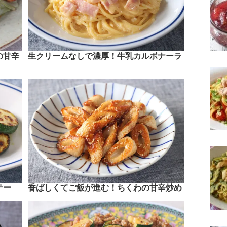
の甘辛
生クリームなしで濃厚！牛乳カルボナーラ
テー
香ばしくてご飯が進む！ちくわの甘辛炒め