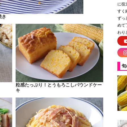
に役
すく
焼き
ずっ
めて
わり
旬
粒感たっぷり！とうもろこしパウンドケー
キ