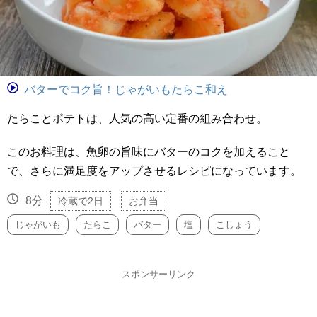
バターでコク旨！じゃがいもたらこ和え
たらことポテトは、人気の高い定番の組み合わせ。
このお料理は、魚卵の旨味にバターのコクを加えること
で、さらに満足度をアップさせるレシピになっています。
8分
冷蔵で2日
お弁当
じゃがいも
たらこ
バター
塩
こしょう
スポンサーリンク