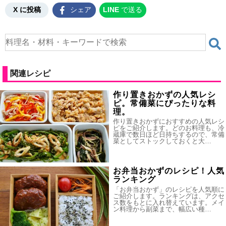
X に投稿
シェア
LINE
で送る
関連レシピ
作り置きおかずの人気レシ
ピ。常備菜にぴったりな料
理。
作り置きおかずにおすすめの人気レシ
ピをご紹介します。どのお料理も、冷
蔵庫で数日ほど日持ちするので、常備
菜としてストックしておくと大…
お弁当おかずのレシピ！人気
ランキング
「お弁当おかず」のレシピを人気順に
ご紹介します。ランキングは、アクセ
ス数をもとに入れ替えています。メイ
ン料理から副菜まで、幅広い種…