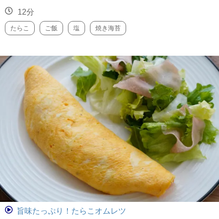
12分
たらこ
ご飯
塩
焼き海苔
旨味たっぷり！たらこオムレツ