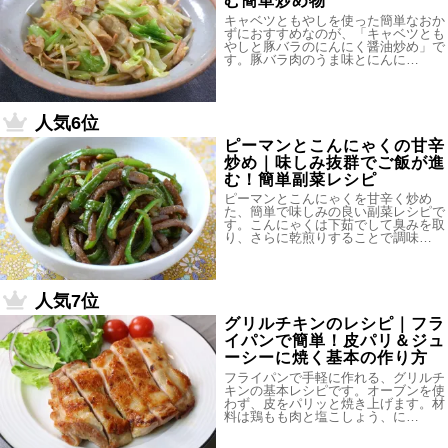
む簡単炒め物
キャベツともやしを使った簡単なおか
ずにおすすめなのが、「キャベツとも
やしと豚バラのにんにく醤油炒め」で
す。豚バラ肉のうま味とにんに…
人気6位
ピーマンとこんにゃくの甘辛
炒め｜味しみ抜群でご飯が進
む！簡単副菜レシピ
ピーマンとこんにゃくを甘辛く炒め
た、簡単で味しみの良い副菜レシピで
す。こんにゃくは下茹でして臭みを取
り、さらに乾煎りすることで調味…
人気7位
グリルチキンのレシピ｜フラ
イパンで簡単！皮パリ＆ジュ
ーシーに焼く基本の作り方
フライパンで手軽に作れる、グリルチ
キンの基本レシピです。オーブンを使
わず、皮をパリッと焼き上げます。材
料は鶏もも肉と塩こしょう、に…