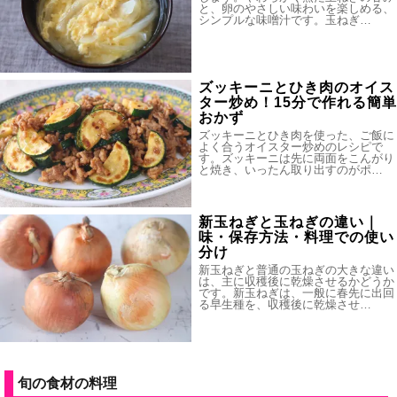
と、卵のやさしい味わいを楽しめる、
シンプルな味噌汁です。玉ねぎ…
ズッキーニとひき肉のオイス
ター炒め！15分で作れる簡単
おかず
ズッキーニとひき肉を使った、ご飯に
よく合うオイスター炒めのレシピで
す。ズッキーニは先に両面をこんがり
と焼き、いったん取り出すのがポ…
新玉ねぎと玉ねぎの違い｜
味・保存方法・料理での使い
分け
新玉ねぎと普通の玉ねぎの大きな違い
は、主に収穫後に乾燥させるかどうか
です。新玉ねぎは、一般に春先に出回
る早生種を、収穫後に乾燥させ…
旬の食材の料理