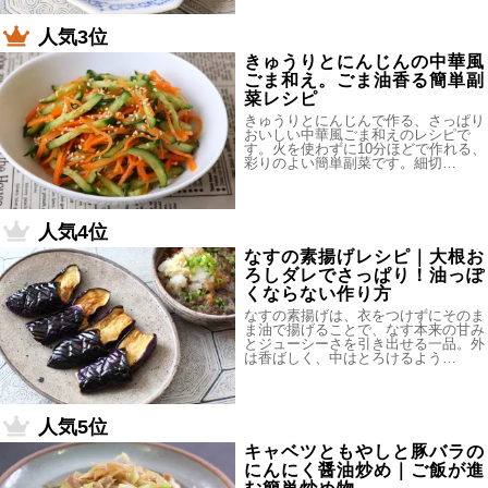
人気3位
きゅうりとにんじんの中華風
ごま和え。ごま油香る簡単副
菜レシピ
きゅうりとにんじんで作る、さっぱり
おいしい中華風ごま和えのレシピで
す。火を使わずに10分ほどで作れる、
彩りのよい簡単副菜です。細切…
人気4位
なすの素揚げレシピ｜大根お
ろしダレでさっぱり！油っぽ
くならない作り方
なすの素揚げは、衣をつけずにそのま
ま油で揚げることで、なす本来の甘み
とジューシーさを引き出せる一品。外
は香ばしく、中はとろけるよう…
人気5位
キャベツともやしと豚バラの
にんにく醤油炒め｜ご飯が進