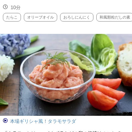
10分
たらこ
オリーブオイル
おろしにんにく
和風顆粒だしの素
本場ギリシャ風！タラモサラダ