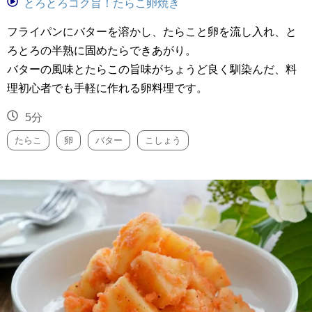
とろとろコク旨！たらこ卵焼き
フライパンにバターを溶かし、たらこと卵を流し入れ、と
ろとろの半熟に固めたらできあがり。
バターの風味とたらこの旨味がちょうど良く馴染んだ、料
理初心者でも手軽に作れる卵料理です。
5分
たらこ
卵
バター
こしょう