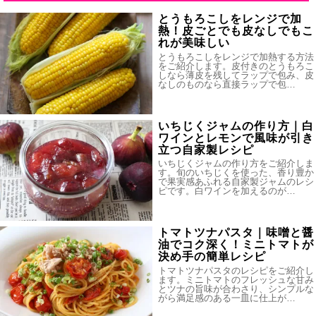
とうもろこしをレンジで加
熱！皮ごとでも皮なしでもこ
れが美味しい
とうもろこしをレンジで加熱する方法
をご紹介します。皮付きのとうもろこ
しなら薄皮を残してラップで包み、皮
なしのものなら直接ラップで包…
いちじくジャムの作り方｜白
ワインとレモンで風味が引き
立つ自家製レシピ
いちじくジャムの作り方をご紹介しま
す。旬のいちじくを使った、香り豊か
で果実感あふれる自家製ジャムのレシ
ピです。白ワインを加えるのが…
トマトツナパスタ｜味噌と醤
油でコク深く！ミニトマトが
決め手の簡単レシピ
トマトツナパスタのレシピをご紹介し
ます。ミニトマトのフレッシュな甘み
とツナの旨味が合わさり、シンプルな
がら満足感のある一皿に仕上が…