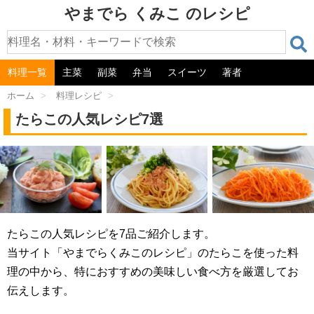
やまでら くみこ のレシピ
料理一覧
主菜
副菜
弁当
スイーツ
著者
ホーム
>
料理レシピ
>
たらこの人気レシピ7選
たらこの人気レシピを7品ご紹介します。
当サイト「やまでらくみこのレシピ」のたらこを使った料
理の中から、特におすすめの美味しい食べ方を厳選してお
伝えします。