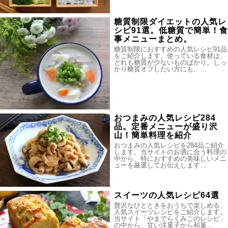
糖質制限ダイエットの人気レ
シピ91選。低糖質で簡単！食
事メニューまとめ。
糖質制限におすすめの人気レシピ91品
をご紹介します。使っている食材は、
どれも糖質が少ないものばかり。しっ
かり糖質オフしたい方にも、…
おつまみの人気レシピ284
品。定番メニューが盛り沢
山！簡単料理を紹介
おつまみの人気レシピを284品ご紹介
します。当サイトのお酒に合う料理の
中から、特におすすめの美味しいメニ
ューを厳選してお伝えします…
スイーツの人気レシピ64選
贅沢なひとときをおうちで楽しめる、
人気スイーツレシピをご紹介します。
当サイト「やまでらくみこのレシピ」
の中から、甘い洋菓子から和菓…