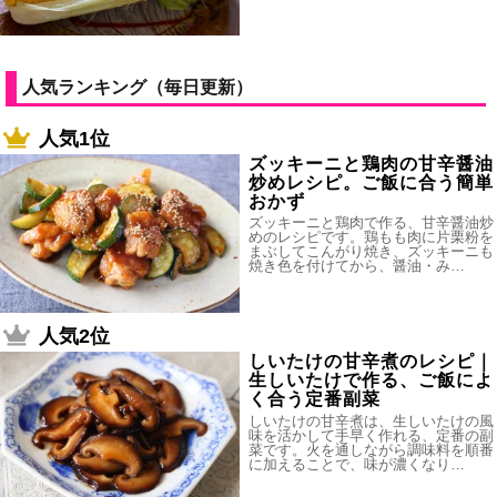
人気ランキング（毎日更新）
人気1位
ズッキーニと鶏肉の甘辛醤油
炒めレシピ。ご飯に合う簡単
おかず
ズッキーニと鶏肉で作る、甘辛醤油炒
めのレシピです。鶏もも肉に片栗粉を
まぶしてこんがり焼き、ズッキーニも
焼き色を付けてから、醤油・み…
人気2位
しいたけの甘辛煮のレシピ｜
生しいたけで作る、ご飯によ
く合う定番副菜
しいたけの甘辛煮は、生しいたけの風
味を活かして手早く作れる、定番の副
菜です。火を通しながら調味料を順番
に加えることで、味が濃くなり…