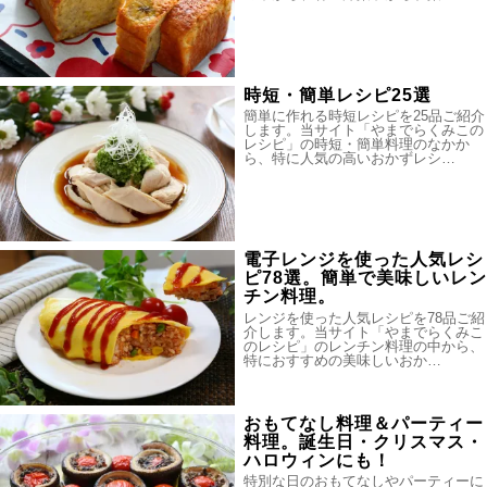
時短・簡単レシピ25選
簡単に作れる時短レシピを25品ご紹介
します。当サイト「やまでらくみこの
レシピ」の時短・簡単料理のなかか
ら、特に人気の高いおかずレシ…
電子レンジを使った人気レシ
ピ78選。簡単で美味しいレン
チン料理。
レンジを使った人気レシピを78品ご紹
介します。当サイト「やまでらくみこ
のレシピ」のレンチン料理の中から、
特におすすめの美味しいおか…
おもてなし料理＆パーティー
料理。誕生日・クリスマス・
ハロウィンにも！
特別な日のおもてなしやパーティーに