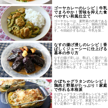
ゴーヤカレーのレシピ｜牛乳
でまろやか！苦味を抑えた食
べやすい和風仕立て
ゴーヤカレーは、夏野菜の代表である
ゴーヤを使ったカレーで、独特の苦味
とスパイスが絶妙に合わさる料理で
す。今回紹介するのは、牛乳を加…
なすの揚げ浸しのレシピ｜香
ばしくジューシーに仕上げる
基本の作り方
なすの揚げ浸しは、香ばしく揚げたな
すを旨味たっぷりのつけ汁に浸す、和
食の定番レシピです。冷やすことで油
っぽさが和らぎ、さっぱりとし…
かぼちゃグラタンのレシピ｜
鶏肉と野菜がたっぷり！家庭
で作れる本格派
かぼちゃグラタンの基本レシピをご紹
介します。鶏肉と野菜を合わせた具だ
くさんのグラタンで、家庭でも作りや
すい定番の一皿です。かぼちゃ…