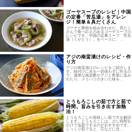
ゴーヤスープのレシピ｜中国
の定番「苦瓜湯」をアレン
ジ！簡単＆具だくさん
ゴーヤと豚肉を組み合わせた、具だく
さんで食べ応えのあるゴーヤスープの
レシピです。中国の定番スープ「苦瓜
湯（くがとう）」をベースに、…
アジの南蛮漬けのレシピ・作
り方
アジの南蛮漬けのレシピをご紹介しま
す。味付けに水を一切使わずに作るの
で、濃厚な南蛮酢がアジと野菜に染み
わたり、メリハリのきいた味を…
とうもろこしの茹で方と茹で
時間。旨みを引き出す加熱
法！
とうもろこしの美味しい茹で方を解説
します。とうもろこしは、少し時間を
かけて塩茹でするのがおすすめです。
じっくり茹でると、芯などに含…