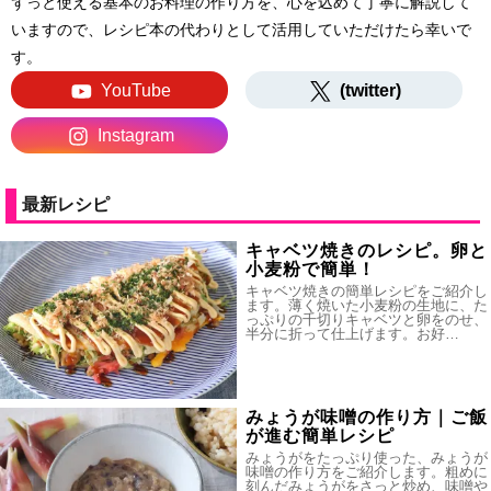
ずっと使える基本のお料理の作り方を、心を込めて丁寧に解説して
いますので、レシピ本の代わりとして活用していただけたら幸いで
す。
YouTube
(twitter)
Instagram
最新レシピ
キャベツ焼きのレシピ。卵と
小麦粉で簡単！
キャベツ焼きの簡単レシピをご紹介し
ます。薄く焼いた小麦粉の生地に、た
っぷりの千切りキャベツと卵をのせ、
半分に折って仕上げます。お好…
みょうが味噌の作り方｜ご飯
が進む簡単レシピ
みょうがをたっぷり使った、みょうが
味噌の作り方をご紹介します。粗めに
刻んだみょうがをさっと炒め、味噌や