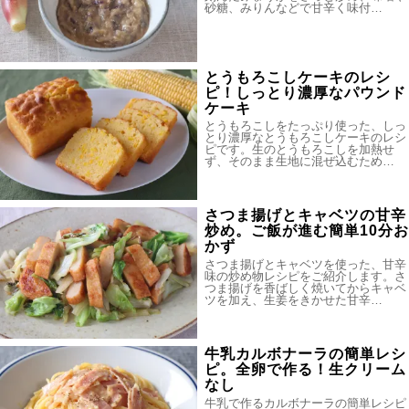
砂糖、みりんなどで甘辛く味付…
とうもろこしケーキのレシ
ピ！しっとり濃厚なパウンド
ケーキ
とうもろこしをたっぷり使った、しっ
とり濃厚なとうもろこしケーキのレシ
ピです。生のとうもろこしを加熱せ
ず、そのまま生地に混ぜ込むため…
さつま揚げとキャベツの甘辛
炒め。ご飯が進む簡単10分お
かず
さつま揚げとキャベツを使った、甘辛
味の炒め物レシピをご紹介します。さ
つま揚げを香ばしく焼いてからキャベ
ツを加え、生姜をきかせた甘辛…
牛乳カルボナーラの簡単レシ
ピ。全卵で作る！生クリーム
なし
牛乳で作るカルボナーラの簡単レシピ