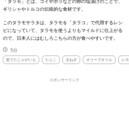
「タラモ」とは、コイやボラなどの卵の塩漬けのことで、
ギリシャやトルコの伝統的な食材です。
このタラモサラタは、タラモを「タラコ」で代用するレシ
ピになっていて、タラモを使うよりもマイルドに仕上がる
ので、日本人にはむしろこちらの方が食べやすいです。
5分
茹でたじゃがいも
たらこ
玉ねぎ
オリーブオイル
レモ
スポンサーリンク