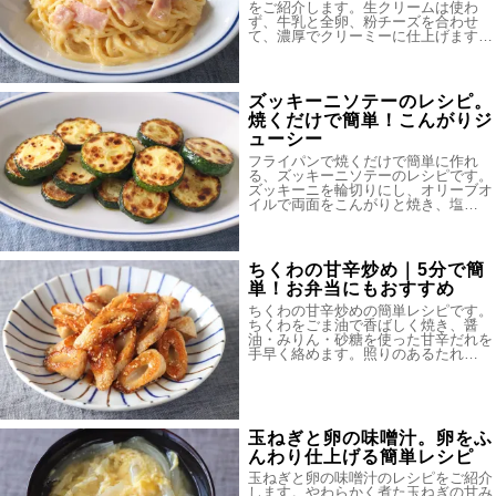
をご紹介します。生クリームは使わ
ず、牛乳と全卵、粉チーズを合わせ
て、濃厚でクリーミーに仕上げます…
ズッキーニソテーのレシピ。
焼くだけで簡単！こんがりジ
ューシー
フライパンで焼くだけで簡単に作れ
る、ズッキーニソテーのレシピです。
ズッキーニを輪切りにし、オリーブオ
イルで両面をこんがりと焼き、塩…
ちくわの甘辛炒め｜5分で簡
単！お弁当にもおすすめ
ちくわの甘辛炒めの簡単レシピです。
ちくわをごま油で香ばしく焼き、醤
油・みりん・砂糖を使った甘辛だれを
手早く絡めます。照りのあるたれ…
玉ねぎと卵の味噌汁。卵をふ
んわり仕上げる簡単レシピ
玉ねぎと卵の味噌汁のレシピをご紹介
します。やわらかく煮た玉ねぎの甘み