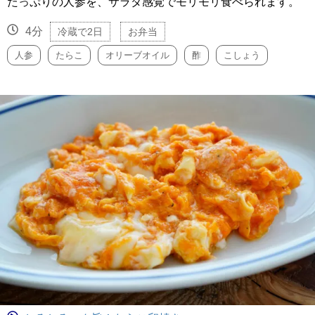
たっぷりの人参を、サラダ感覚でモリモリ食べられます。
4分
冷蔵で2日
お弁当
人参
たらこ
オリーブオイル
酢
こしょう