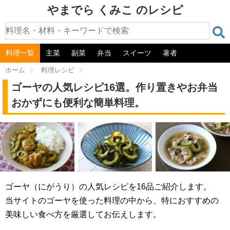
やまでら くみこ のレシピ
料理一覧
主菜
副菜
弁当
スイーツ
著者
ホーム
>
料理レシピ
>
ゴーヤの人気レシピ16選。作り置きやお弁当
おかずにも便利な簡単料理。
ゴーヤ（にがうり）の人気レシピを16品ご紹介します。
当サイトのゴーヤを使った料理の中から、特におすすめの
美味しい食べ方を厳選してお伝えします。