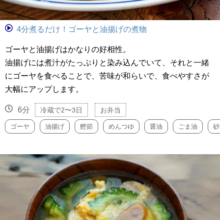
4分煮るだけ！ゴーヤと油揚げの煮物
ゴーヤと油揚げはかなりの好相性。
油揚げには煮汁がたっぷりと染み込んでいて、それと一緒
にゴーヤを食べることで、苦味が和らいで、食べやすさが
大幅にアップします。
6分
冷蔵で2〜3日
お弁当
ゴーヤ
油揚げ
鰹節
めんつゆ
醤油
ごま油
砂