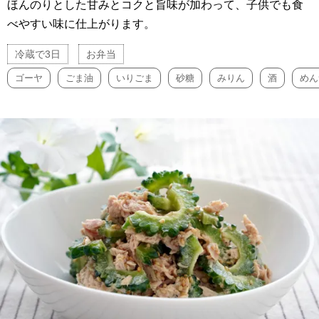
ほんのりとした甘みとコクと旨味が加わって、子供でも食
べやすい味に仕上がります。
冷蔵で3日
お弁当
ゴーヤ
ごま油
いりごま
砂糖
みりん
酒
めん