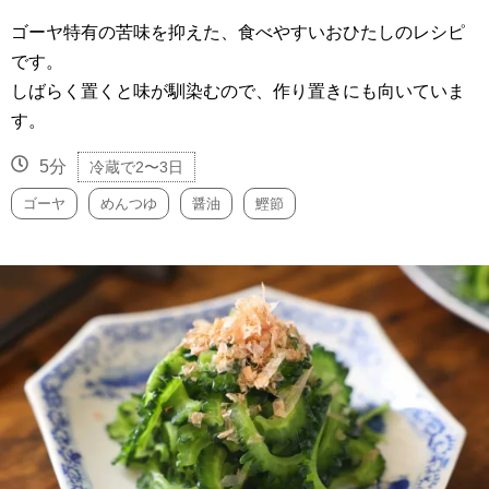
ゴーヤ特有の苦味を抑えた、食べやすいおひたしのレシピ
です。
しばらく置くと味が馴染むので、作り置きにも向いていま
す。
5分
冷蔵で2〜3日
ゴーヤ
めんつゆ
醤油
鰹節