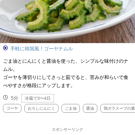
手軽に韓国風！ゴーヤナムル
ごま油とにんにくと醤油を使った、シンプルな味付けのナ
ムル。
ゴーヤを薄切りにしてさっと茹でると、苦みが和らいで食
べやすさが格段にアップします。
5分
冷蔵で3〜4日
ゴーヤ
おろしにんにく
ごま油
醤油
鶏ガラスープの素
スポンサーリンク