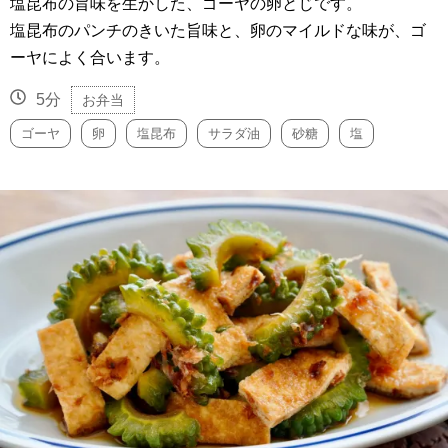
塩昆布の旨味を生かした、ゴーヤの卵とじです。
塩昆布のパンチのきいた旨味と、卵のマイルドな味が、ゴ
ーヤによく合います。
5分
お弁当
ゴーヤ
卵
塩昆布
サラダ油
砂糖
塩