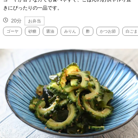
きにぴったりの一品です。
20分
お弁当
ゴーヤ
砂糖
醤油
みりん
酢
かつお節
白ごま