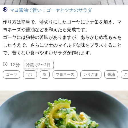
マヨ醤油で旨い！ゴーヤとツナのサラダ
作り方は簡単で、薄切りにしたゴーヤにツナ缶を加え、マ
ヨネーズや醤油などを和えたら完成です。
ゴーヤには独特の苦味がありますが、あらかじめ塩もみを
したうえで、さらにツナのマイルドな味をプラスすること
で、苦くない食べやすいサラダが作れます。
12分
冷蔵で2〜3日
ゴーヤ
ツナ
塩
マヨネーズ
いりごま
醤油
こ