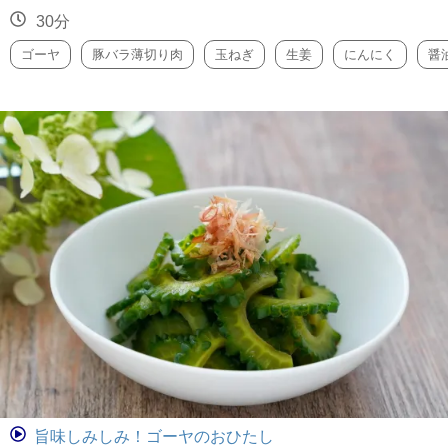
30分
ゴーヤ
豚バラ薄切り肉
玉ねぎ
生姜
にんにく
醤
旨味しみしみ！ゴーヤのおひたし