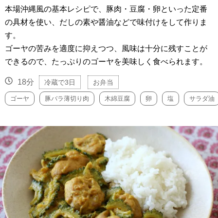
本場沖縄風の基本レシピで、豚肉・豆腐・卵といった定番
の具材を使い、だしの素や醤油などで味付けをして作りま
す。
ゴーヤの苦みを適度に抑えつつ、風味は十分に残すことが
できるので、たっぷりのゴーヤを美味しく食べられます。
18分
冷蔵で3日
お弁当
ゴーヤ
豚バラ薄切り肉
木綿豆腐
卵
塩
サラダ油