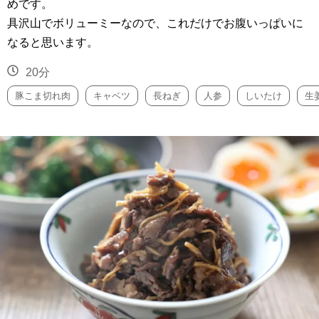
めです。
具沢山でボリューミーなので、これだけでお腹いっぱいに
なると思います。
20分
豚こま切れ肉
キャベツ
長ねぎ
人参
しいたけ
生