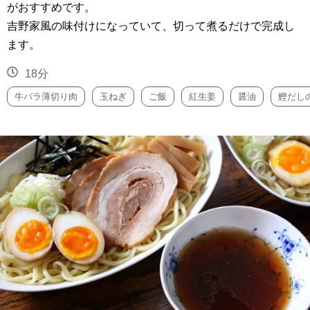
がおすすめです。
吉野家風の味付けになっていて、切って煮るだけで完成し
ます。
18分
牛バラ薄切り肉
玉ねぎ
ご飯
紅生姜
醤油
鰹だし