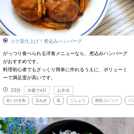
コク旨仕上げ！煮込みハンバーグ
がっつり食べられる洋食メニューなら、煮込みハンバーグ
がおすすめです。
料理初心者でもざっくり簡単に作れるうえに、ボリューミ
ーで満足度が高いです。
23分
冷蔵で4日
お弁当
合いびき肉
玉ねぎ
塩
こしょう
顆粒コンソメ
パ