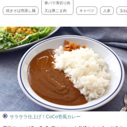
豚バラ薄切り肉
焼きそば用蒸し麺
又は豚こま肉
キャベツ
人参
玉ね
サラサラ仕上げ！CoCo壱風カレー