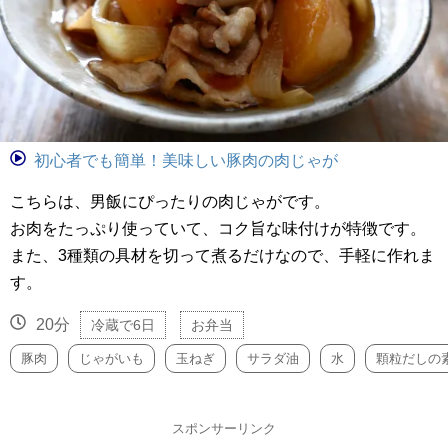
初心者でも簡単！美味しい豚肉の肉じゃが
こちらは、男飯にぴったりの肉じゃがです。
お肉をたっぷり使っていて、コク旨な味付けが特徴です。
また、3種類の具材を切って煮るだけなので、手軽に作れま
す。
20分
冷蔵で6日
お弁当
豚肉
じゃがいも
玉ねぎ
サラダ油
水
顆粒だしの
スポンサーリンク