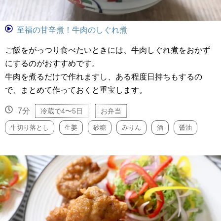
至福の甘辛煮！牛肉のしぐれ煮
ご飯をがっつり食べたいときには、牛肉しぐれ煮をおかず
にするのがおすすめです。
牛肉を煮るだけで作れますし、ある程度日持ちもするの
で、まとめて作っておくと重宝します。
7分
冷蔵で4〜5日
お弁当
牛切り落とし
生姜
砂糖
みりん
酒
醤油