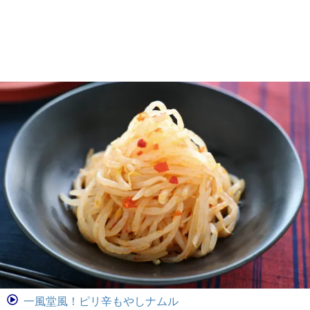
一風堂風！ピリ辛もやしナムル