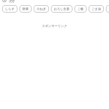
3分
しらす
卵黄
小ねぎ
おろし生姜
ご飯
ごま油
スポンサーリンク