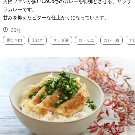
男性ファンが多いCoCo壱のカレーを彷彿とさせる、サラサ
ラカレーです。
甘みを抑えたビターな仕上がりになっています。
30分
豚ひき肉
玉ねぎ
サラダ油
ローリエ
カレー粉
カ