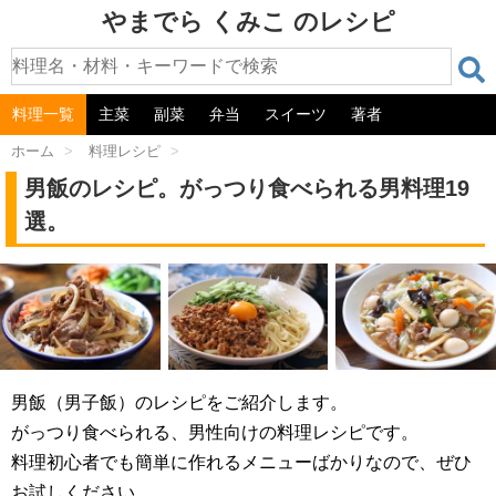
やまでら くみこ のレシピ
料理一覧
主菜
副菜
弁当
スイーツ
著者
ホーム
>
料理レシピ
>
男飯のレシピ。がっつり食べられる男料理19
選。
男飯（男子飯）のレシピをご紹介します。
がっつり食べられる、男性向けの料理レシピです。
料理初心者でも簡単に作れるメニューばかりなので、ぜひ
お試しください。