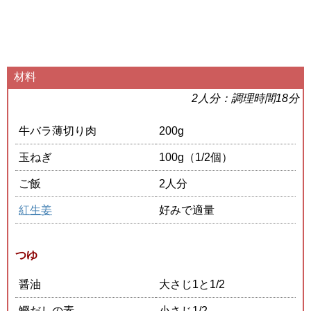
材料
2人分：調理時間18分
牛バラ薄切り肉
200g
玉ねぎ
100g（1/2個）
ご飯
2人分
紅生姜
好みで適量
つゆ
醤油
大さじ1と1/2
鰹だしの素
小さじ1/2