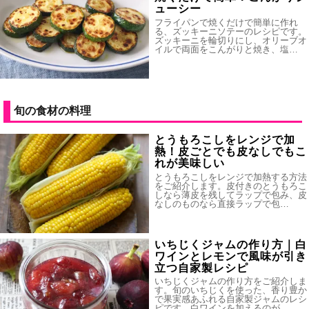
ューシー
フライパンで焼くだけで簡単に作れ
る、ズッキーニソテーのレシピです。
ズッキーニを輪切りにし、オリーブオ
イルで両面をこんがりと焼き、塩…
旬の食材の料理
とうもろこしをレンジで加
熱！皮ごとでも皮なしでもこ
れが美味しい
とうもろこしをレンジで加熱する方法
をご紹介します。皮付きのとうもろこ
しなら薄皮を残してラップで包み、皮
なしのものなら直接ラップで包…
いちじくジャムの作り方｜白
ワインとレモンで風味が引き
立つ自家製レシピ
いちじくジャムの作り方をご紹介しま
す。旬のいちじくを使った、香り豊か
で果実感あふれる自家製ジャムのレシ
ピです。白ワインを加えるのが…