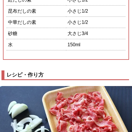
昆布だしの素
小さじ1/2
中華だしの素
小さじ1/2
砂糖
大さじ3/4
水
150ml
レシピ・作り方