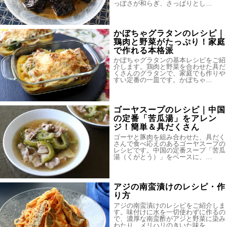
っぽさが和らぎ、さっぱりとし…
かぼちゃグラタンのレシピ｜
鶏肉と野菜がたっぷり！家庭
で作れる本格派
かぼちゃグラタンの基本レシピをご紹
介します。鶏肉と野菜を合わせた具だ
くさんのグラタンで、家庭でも作りや
すい定番の一皿です。かぼちゃ…
ゴーヤスープのレシピ｜中国
の定番「苦瓜湯」をアレン
ジ！簡単＆具だくさん
ゴーヤと豚肉を組み合わせた、具だく
さんで食べ応えのあるゴーヤスープの
レシピです。中国の定番スープ「苦瓜
湯（くがとう）」をベースに、…
アジの南蛮漬けのレシピ・作
り方
アジの南蛮漬けのレシピをご紹介しま
す。味付けに水を一切使わずに作るの
で、濃厚な南蛮酢がアジと野菜に染み
わたり、メリハリのきいた味を…