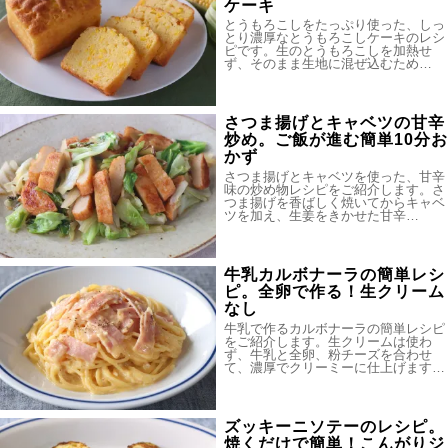
ケーキ
とうもろこしをたっぷり使った、しっ
とり濃厚なとうもろこしケーキのレシ
ピです。生のとうもろこしを加熱せ
ず、そのまま生地に混ぜ込むため…
さつま揚げとキャベツの甘辛
炒め。ご飯が進む簡単10分お
かず
さつま揚げとキャベツを使った、甘辛
味の炒め物レシピをご紹介します。さ
つま揚げを香ばしく焼いてからキャベ
ツを加え、生姜をきかせた甘辛…
牛乳カルボナーラの簡単レシ
ピ。全卵で作る！生クリーム
なし
牛乳で作るカルボナーラの簡単レシピ
をご紹介します。生クリームは使わ
ず、牛乳と全卵、粉チーズを合わせ
て、濃厚でクリーミーに仕上げます…
ズッキーニソテーのレシピ。
焼くだけで簡単！こんがりジ