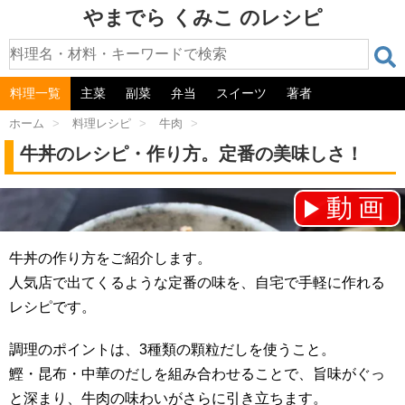
やまでら くみこ のレシピ
料理一覧
主菜
副菜
弁当
スイーツ
著者
ホーム
>
料理レシピ
>
牛肉
>
牛丼のレシピ・作り方。定番の美味しさ！
動画
チャンネル登録をお願いします！⇒
牛丼の作り方をご紹介します。
人気店で出てくるような定番の味を、自宅で手軽に作れる
レシピです。
調理のポイントは、3種類の顆粒だしを使うこと。
鰹・昆布・中華のだしを組み合わせることで、旨味がぐっ
と深まり、牛肉の味わいがさらに引き立ちます。