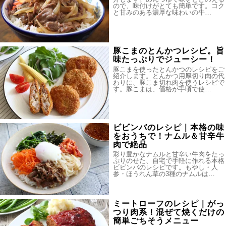
ので、味付けがとても簡単です。コク
と甘みのある濃厚な味わいの牛…
豚こまのとんかつレシピ。旨
味たっぷりでジューシー！
豚こまを使ったとんかつのレシピをご
紹介します。とんかつ用厚切り肉の代
わりに、豚こま切れ肉を使うレシピで
す。豚こまは、価格が手頃で使…
ビビンバのレシピ｜本格の味
をおうちで！ナムル＆甘辛牛
肉で絶品
彩り豊かなナムルと甘辛い牛肉をたっ
ぷりのせた、自宅で手軽に作れる本格
ビビンバのレシピです。もやし・人
参・ほうれん草の3種のナムルは…
ミートローフのレシピ｜がっ
つり肉系！混ぜて焼くだけの
簡単ごちそうメニュー