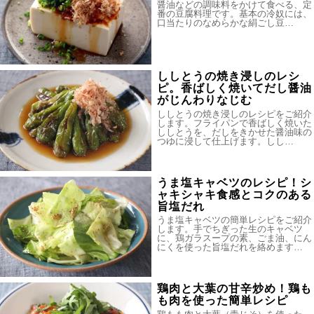
醤油などの調味料をかけて食べる、定
番の豆腐料理です。基本の冷奴には、
口当たりのなめらかな絹ごし豆…
ししとうの焼き浸しのレシ
ピ。香ばしく焼いてだし醤油
がじんわりなじむ
ししとうの焼き浸しのレシピをご紹介
します。フライパンで香ばしく焼いた
ししとうを、だしをきかせた醤油味の
つゆに浸して仕上げます。しし…
うま塩キャベツのレシピ！シ
ャキシャキ食感とコクのある
旨塩だれ
うま塩キャベツの簡単レシピをご紹介
します。手でちぎった生のキャベツ
に、鶏ガラスープの素、ごま油、にん
にくを使った旨塩だれを絡めます…
鶏肉と大葉の甘辛炒め！鶏も
も肉を使った簡単レシピ