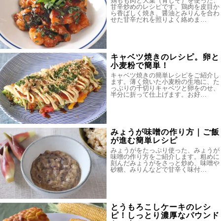
鶏もも肉と大葉（青じそ）を使った、
甘辛炒めのレシピです。鶏肉を皮目か
ら香ばしく焼き、醤油とみりんを合わ
せた甘辛だれを照りよく絡めま…
キャベツ焼きのレシピ。卵と
小麦粉で簡単！
キャベツ焼きの簡単レシピをご紹介し
ます。薄く焼いた小麦粉の生地に、た
っぷりの千切りキャベツと卵をのせ、
半分に折って仕上げます。お好…
みょうが味噌の作り方｜ご飯
が進む簡単レシピ
みょうがをたっぷり使った、みょうが
味噌の作り方をご紹介します。粗めに
刻んだみょうがをさっと炒め、味噌や
砂糖、みりんなどで甘辛く味付…
とうもろこしケーキのレシ
ピ！しっとり濃厚なパウンド