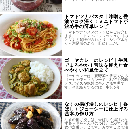
トマトツナパスタ｜味噌と醤
油でコク深く！ミニトマトが
決め手の簡単レシピ
トマトツナパスタのレシピをご紹介し
ます。ミニトマトのフレッシュな甘み
とツナの旨味が合わさり、シンプルな
がら満足感のある一皿に仕上が…
ゴーヤカレーのレシピ｜牛乳
でまろやか！苦味を抑えた食
べやすい和風仕立て
ゴーヤカレーは、夏野菜の代表である
ゴーヤを使ったカレーで、独特の苦味
とスパイスが絶妙に合わさる料理で
す。今回紹介するのは、牛乳を加…
なすの揚げ浸しのレシピ｜香
ばしくジューシーに仕上げる
基本の作り方
なすの揚げ浸しは、香ばしく揚げたな
すを旨味たっぷりのつけ汁に浸す、和
食の定番レシピです。冷やすことで油