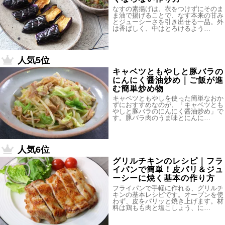
なすの素揚げは、衣をつけずにそのま
ま油で揚げることで、なす本来の甘み
とジューシーさを引き出せる一品。外
は香ばしく、中はとろけるよう…
人気5位
キャベツともやしと豚バラの
にんにく醤油炒め｜ご飯が進
む簡単炒め物
キャベツともやしを使った簡単なおか
ずにおすすめなのが、「キャベツとも
やしと豚バラのにんにく醤油炒め」で
す。豚バラ肉のうま味とにんに…
人気6位
グリルチキンのレシピ｜フラ
イパンで簡単！皮パリ＆ジュ
ーシーに焼く基本の作り方
フライパンで手軽に作れる、グリルチ
キンの基本レシピです。オーブンを使
わず、皮をパリッと焼き上げます。材
料は鶏もも肉と塩こしょう、に…