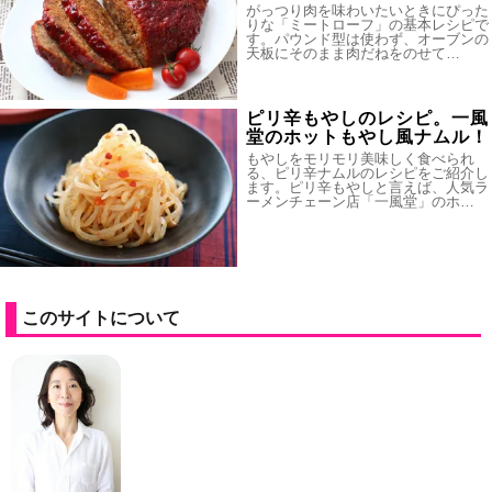
がっつり肉を味わいたいときにぴった
りな「ミートローフ」の基本レシピで
す。パウンド型は使わず、オーブンの
天板にそのまま肉だねをのせて…
ピリ辛もやしのレシピ。一風
堂のホットもやし風ナムル！
もやしをモリモリ美味しく食べられ
る、ピリ辛ナムルのレシピをご紹介し
ます。ピリ辛もやしと言えば、人気ラ
ーメンチェーン店「一風堂」のホ…
このサイトについて