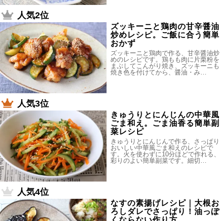
人気2位
ズッキーニと鶏肉の甘辛醤油
炒めレシピ。ご飯に合う簡単
おかず
ズッキーニと鶏肉で作る、甘辛醤油炒
めのレシピです。鶏もも肉に片栗粉を
まぶしてこんがり焼き、ズッキーニも
焼き色を付けてから、醤油・み…
人気3位
きゅうりとにんじんの中華風
ごま和え。ごま油香る簡単副
菜レシピ
きゅうりとにんじんで作る、さっぱり
おいしい中華風ごま和えのレシピで
す。火を使わずに10分ほどで作れる、
彩りのよい簡単副菜です。細切…
人気4位
なすの素揚げレシピ｜大根お
ろしダレでさっぱり！油っぽ
くならない作り方