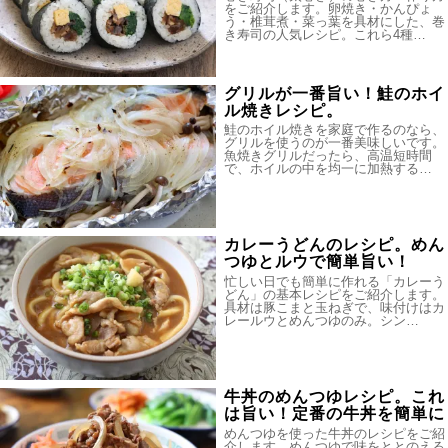
をご紹介します。卵焼き・かんぴょ
う・椎茸煮・菜っ葉を具材にした、巻
き寿司の人気レシピ。これら4種…
グリルが一番旨い！鮭のホイ
ル焼きレシピ。
鮭のホイル焼きを家庭で作るのなら、
グリルを使うのが一番美味しいです。
魚焼きグリルだったら、高温短時間
で、ホイルの中を均一に加熱する…
カレーうどんのレシピ。めん
つゆとルウで簡単旨い！
忙しい日でも簡単に作れる「カレーう
どん」の基本レシピをご紹介します。
具材は豚こまと玉ねぎで、味付けはカ
レールウとめんつゆのみ。シン…
牛丼のめんつゆレシピ。これ
は旨い！定番の牛丼を簡単に
めんつゆを使った牛丼のレシピをご紹
介します。めんつゆで味をととのえる