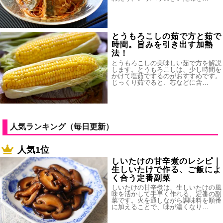
とうもろこしの茹で方と茹で
時間。旨みを引き出す加熱
法！
とうもろこしの美味しい茹で方を解説
します。とうもろこしは、少し時間を
かけて塩茹でするのがおすすめです。
じっくり茹でると、芯などに含…
人気ランキング（毎日更新）
人気1位
しいたけの甘辛煮のレシピ｜
生しいたけで作る、ご飯によ
く合う定番副菜
しいたけの甘辛煮は、生しいたけの風
味を活かして手早く作れる、定番の副
菜です。火を通しながら調味料を順番
に加えることで、味が濃くなり…