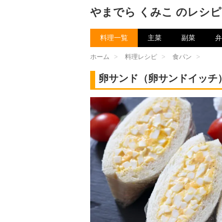
やまでら くみこ のレシピ
料理一覧
主菜
副菜
弁
ホーム
>
料理レシピ
>
食パン
>
卵サンド（卵サンドイッチ