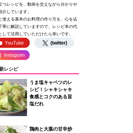
立つレシピを、動画を交えながら分かりや
紹介しています。
と使える基本のお料理の作り方を、心を込
丁寧に解説していますので、レシピ本の代
として活用していただけたら幸いです。
YouTube
(twitter)
Instagram
新レシピ
うま塩キャベツのレ
シピ！シャキシャキ
食感とコクのある旨
塩だれ
鶏肉と大葉の甘辛炒