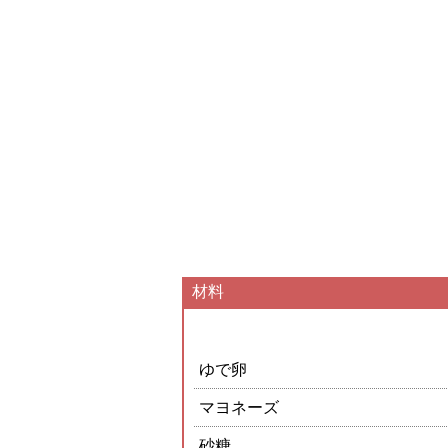
材料
ゆで卵
マヨネーズ
砂糖