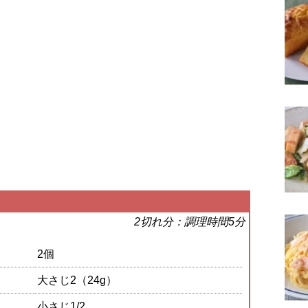
2切れ分：調理時間5分
2個
大さじ2（24g）
小さじ1/2