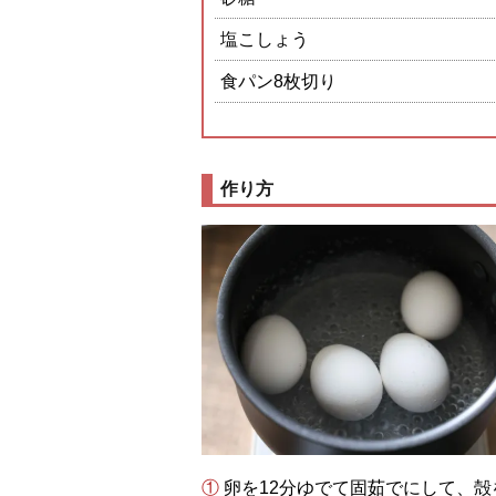
塩こしょう
食パン8枚切り
作り方
① 卵を12分ゆでて固茹でにして、