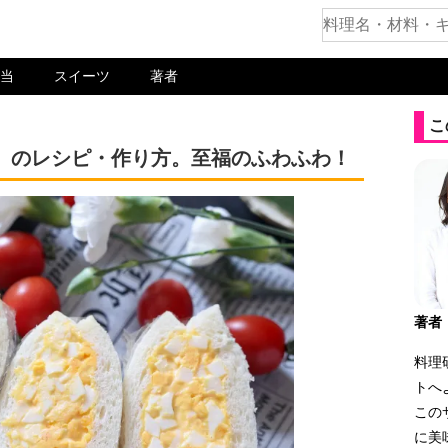
当
スイーツ
著者
こ
）のレシピ・作り方。至福のふわふわ！
著者
料理
トへ
この
に美