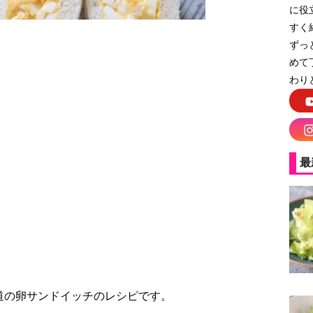
に役
すく
ずっ
めて
わり
サンド
最
道の卵サンドイッチのレシピです。