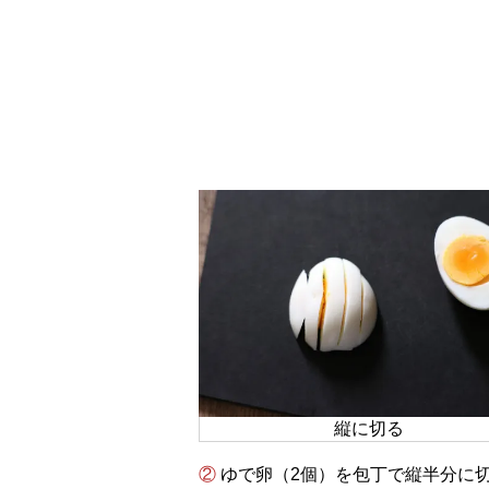
縦に切る
② ゆで卵（2個）を包丁で縦半分