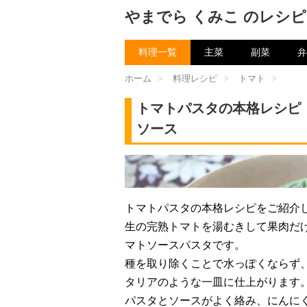
やまでら くみこ のレシピ
料理一覧
主菜
副菜
弁
ホーム
>
料理レシピ
>
トマト
>
トマトパスタの本格レシピ
ソース
チャン
トマトパスタの本格レシピをご紹介
生の完熟トマトを湯むきして果肉だ
マトソースパスタです。
種を取り除くことで水っぽくならず
タリアのような一皿に仕上がります
パスタとソースがよく絡み、にんに