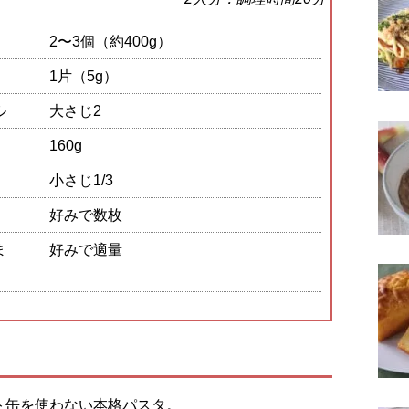
2〜3個（約400g）
1片（5g）
ル
大さじ2
160g
小さじ1/3
好みで数枚
ま
好みで適量
ト缶を使わない本格パスタ。