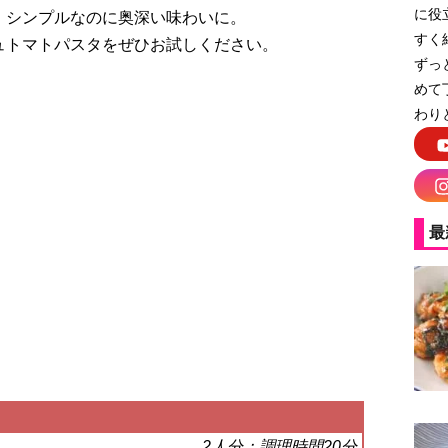
に役
、シンプルなのに奥深い味わいに。
すく
ュトマトパスタをぜひお試しください。
ずっ
めて
わり
最
2人分：調理時間20分