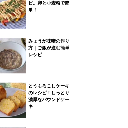
ピ。卵と小麦粉で簡
単！
みょうが味噌の作り
方｜ご飯が進む簡単
レシピ
とうもろこしケーキ
のレシピ！しっとり
濃厚なパウンドケー
キ