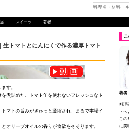
当
スイーツ
著者
こ
｜生トマトとにんにくで作る濃厚トマト
動画
ネル登録をお願いします！⇒
します。
著者
けを煮詰めた、トマト缶を使わないフレッシュなト
料理
、トマトの旨みがぎゅっと凝縮され、まるで本場イ
トへ
。
この
に美
くとオリーブオイルの香りが食欲をそそります。