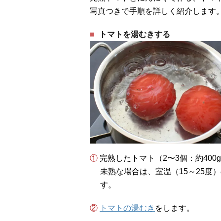
写真つきで手順を詳しく紹介します
トマトを湯むきする
① 完熟したトマト（2〜3個：約40
未熟な場合は、室温（15～25度
す。
②
トマトの湯むき
をします。