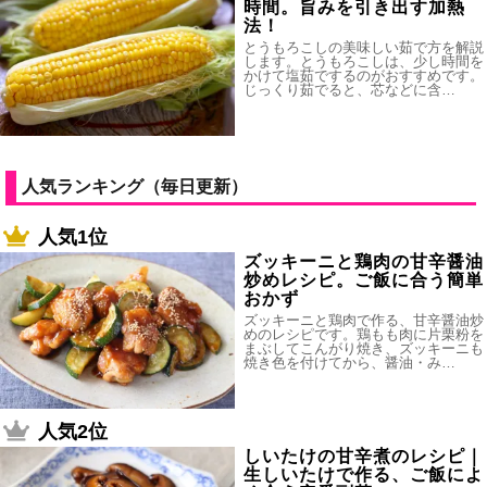
時間。旨みを引き出す加熱
法！
とうもろこしの美味しい茹で方を解説
します。とうもろこしは、少し時間を
かけて塩茹でするのがおすすめです。
じっくり茹でると、芯などに含…
人気ランキング（毎日更新）
人気1位
ズッキーニと鶏肉の甘辛醤油
炒めレシピ。ご飯に合う簡単
おかず
ズッキーニと鶏肉で作る、甘辛醤油炒
めのレシピです。鶏もも肉に片栗粉を
まぶしてこんがり焼き、ズッキーニも
焼き色を付けてから、醤油・み…
人気2位
しいたけの甘辛煮のレシピ｜
生しいたけで作る、ご飯によ