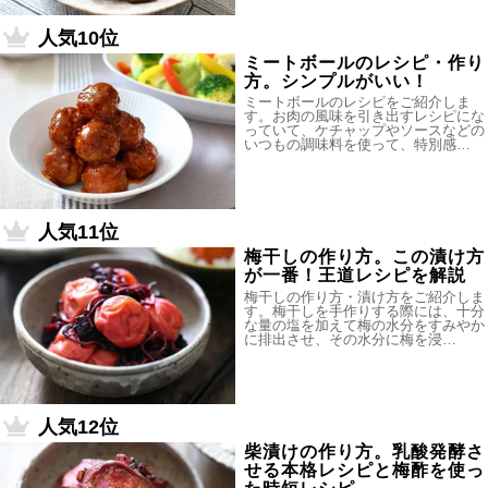
人気10位
ミートボールのレシピ・作り
方。シンプルがいい！
ミートボールのレシピをご紹介しま
す。お肉の風味を引き出すレシピにな
っていて、ケチャップやソースなどの
いつもの調味料を使って、特別感…
人気11位
梅干しの作り方。この漬け方
が一番！王道レシピを解説
梅干しの作り方・漬け方をご紹介しま
す。梅干しを手作りする際には、十分
な量の塩を加えて梅の水分をすみやか
に排出させ、その水分に梅を浸…
人気12位
柴漬けの作り方。乳酸発酵さ
せる本格レシピと梅酢を使っ