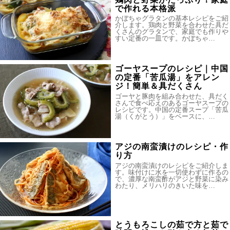
で作れる本格派
かぼちゃグラタンの基本レシピをご紹
介します。鶏肉と野菜を合わせた具だ
くさんのグラタンで、家庭でも作りや
すい定番の一皿です。かぼちゃ…
ゴーヤスープのレシピ｜中国
の定番「苦瓜湯」をアレン
ジ！簡単＆具だくさん
ゴーヤと豚肉を組み合わせた、具だく
さんで食べ応えのあるゴーヤスープの
レシピです。中国の定番スープ「苦瓜
湯（くがとう）」をベースに、…
アジの南蛮漬けのレシピ・作
り方
アジの南蛮漬けのレシピをご紹介しま
す。味付けに水を一切使わずに作るの
で、濃厚な南蛮酢がアジと野菜に染み
わたり、メリハリのきいた味を…
とうもろこしの茹で方と茹で