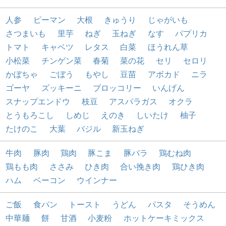
人参
ピーマン
大根
きゅうり
じゃがいも
さつまいも
里芋
ねぎ
玉ねぎ
なす
パプリカ
トマト
キャベツ
レタス
白菜
ほうれん草
小松菜
チンゲン菜
春菊
菜の花
セリ
セロリ
かぼちゃ
ごぼう
もやし
豆苗
アボカド
ニラ
ゴーヤ
ズッキーニ
ブロッコリー
いんげん
スナップエンドウ
枝豆
アスパラガス
オクラ
とうもろこし
しめじ
えのき
しいたけ
柚子
たけのこ
大葉
バジル
新玉ねぎ
牛肉
豚肉
鶏肉
豚こま
豚バラ
鶏むね肉
鶏もも肉
ささみ
ひき肉
合い挽き肉
鶏ひき肉
ハム
ベーコン
ウインナー
ご飯
食パン
トースト
うどん
パスタ
そうめん
中華麺
餅
甘酒
小麦粉
ホットケーキミックス