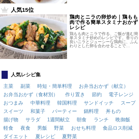
人気15位
鶏肉とニラの卵炒め｜鶏もも
肉で作る簡単スタミナおかず
レシピ
鶏もも肉とニラで作る、ご飯が進む簡
単スタミナ炒めのレシピです。香りの
良いニラとジューシーな鶏肉に、ふん
わりとした卵を合わせることで…
人気レシピ集
主菜
副菜
時短・簡単料理
お弁当おかず（献立）
お弁当おかず（食材別）
作り置き
節約
電子レンジ
おつまみ
中華料理
韓国料理
サンドイッチ
スープ
スイーツ
和菓子
パーティー
鍋料理
丼もの
揚げ物
サラダ
1週間献立
朝食
ランチ
晩御飯
軽食
夜食
男飯
野菜
おせち料理
食品ロス削減
ダイエット
夏レシピ
夏野菜