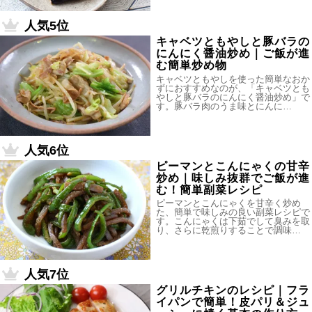
人気5位
キャベツともやしと豚バラの
にんにく醤油炒め｜ご飯が進
む簡単炒め物
キャベツともやしを使った簡単なおか
ずにおすすめなのが、「キャベツとも
やしと豚バラのにんにく醤油炒め」で
す。豚バラ肉のうま味とにんに…
人気6位
ピーマンとこんにゃくの甘辛
炒め｜味しみ抜群でご飯が進
む！簡単副菜レシピ
ピーマンとこんにゃくを甘辛く炒め
た、簡単で味しみの良い副菜レシピで
す。こんにゃくは下茹でして臭みを取
り、さらに乾煎りすることで調味…
人気7位
グリルチキンのレシピ｜フラ
イパンで簡単！皮パリ＆ジュ