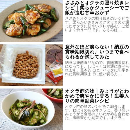
ささみとオクラの照り焼きレ
シピ｜柔らかジューシーでご
飯が進む甘辛おかず
ささみとオクラの照り焼きのレシピで
す。柔らかいささみとクタッと火が通
ったオクラに甘辛いタレが絡む、ご飯
によく合う一品です。ささみは…
意外なほど腐らない！納豆の
賞味期限切れ。いつまで食べ
られるか試してみた
納豆は発酵食品なので、賞味期限切れ
になっても、しばらくは普通に食べら
れます。基本的には、パックに印字さ
れた賞味期限までに使い切る方…
オクラ酢の物｜みょうがとわ
かめで爽やかに香る！生姜入
りの簡単副菜レシピ
オクラ酢の物のレシピをご紹介しま
す。ねばりのあるオクラに、香り高い
みょうがと食感のよいわかめを合わせ
た、風味豊かな副菜です。オクラ…