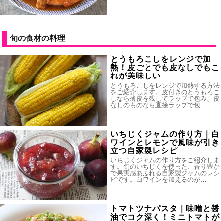
旬の食材の料理
とうもろこしをレンジで加
熱！皮ごとでも皮なしでもこ
れが美味しい
とうもろこしをレンジで加熱する方法
をご紹介します。皮付きのとうもろこ
しなら薄皮を残してラップで包み、皮
なしのものなら直接ラップで包…
いちじくジャムの作り方｜白
ワインとレモンで風味が引き
立つ自家製レシピ
いちじくジャムの作り方をご紹介しま
す。旬のいちじくを使った、香り豊か
で果実感あふれる自家製ジャムのレシ
ピです。白ワインを加えるのが…
トマトツナパスタ｜味噌と醤
油でコク深く！ミニトマトが