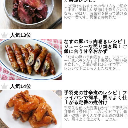
た時短レシピ。
しば漬けのおすすめの作り方をご紹介
します。美味しい柴漬けを作りたいの
なら、やはり、赤紫蘇を使って漬ける
のが一番です。野菜と赤梅酢だ…
人気13位
なすの豚バラ肉巻きレシピ｜
ジューシーな照り焼き風！ご
飯に合う甘辛おかず
「なすの豚バラ肉巻き」は、ジューシ
ーな豚バラとなすを甘辛ダレで照り焼
きにした、ご飯が進むおかずです。
レンジで下ごしらえしたなすを…
人気14位
手羽先の甘辛煮のレシピ｜フ
ライパンで簡単、照りよく仕
上がる定番の煮付け
手羽先を使った定番おかず「手羽先の
甘辛煮（煮付け）」のレシピです。醤
油・砂糖・みりんで作る王道の味付け
で、照りよく仕上がり、ごはん…