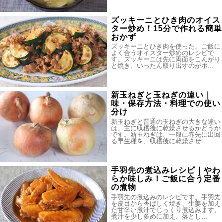
ズッキーニとひき肉のオイス
ター炒め！15分で作れる簡単
おかず
ズッキーニとひき肉を使った、ご飯に
よく合うオイスター炒めのレシピで
す。ズッキーニは先に両面をこんがり
と焼き、いったん取り出すのがポ…
新玉ねぎと玉ねぎの違い｜
味・保存方法・料理での使い
分け
新玉ねぎと普通の玉ねぎの大きな違い
は、主に収穫後に乾燥させるかどうか
です。新玉ねぎは、一般に春先に出回
る早生種を、収穫後に乾燥させ…
手羽先の煮込みレシピ｜やわ
らか味しみ！ご飯に合う定番
の煮物
手羽先の煮込みのレシピです。手羽先
を皮目から香ばしく焼き、生姜を加え
た甘辛い煮汁でじっくり煮込みます。
煮汁を少し多めに加え、落とし…