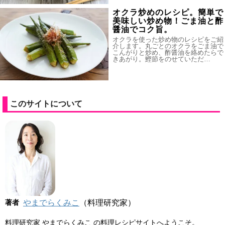
オクラ炒めのレシピ。簡単で
美味しい炒め物！ごま油と酢
醤油でコク旨。
オクラを使った炒め物のレシピをご紹
介します。丸ごとのオクラをごま油で
こんがりと炒め、酢醤油を絡めたらで
きあがり。鰹節をのせていただ…
このサイトについて
著者
やまでらくみこ
（料理研究家）
料理研究家 やまでらくみこ の料理レシピサイトへようこそ。