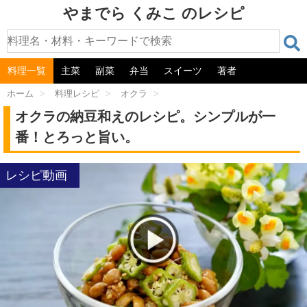
やまでら くみこ のレシピ
料理一覧
主菜
副菜
弁当
スイーツ
著者
ホーム
>
料理レシピ
>
オクラ
>
オクラの納豆和えのレシピ。シンプルが一
番！とろっと旨い。
レシピ動画