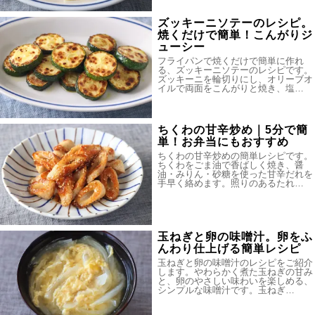
ズッキーニソテーのレシピ。
焼くだけで簡単！こんがりジ
ューシー
フライパンで焼くだけで簡単に作れ
る、ズッキーニソテーのレシピです。
ズッキーニを輪切りにし、オリーブオ
イルで両面をこんがりと焼き、塩…
ちくわの甘辛炒め｜5分で簡
単！お弁当にもおすすめ
ちくわの甘辛炒めの簡単レシピです。
ちくわをごま油で香ばしく焼き、醤
油・みりん・砂糖を使った甘辛だれを
手早く絡めます。照りのあるたれ…
玉ねぎと卵の味噌汁。卵をふ
んわり仕上げる簡単レシピ
玉ねぎと卵の味噌汁のレシピをご紹介
します。やわらかく煮た玉ねぎの甘み
と、卵のやさしい味わいを楽しめる、
シンプルな味噌汁です。玉ねぎ…