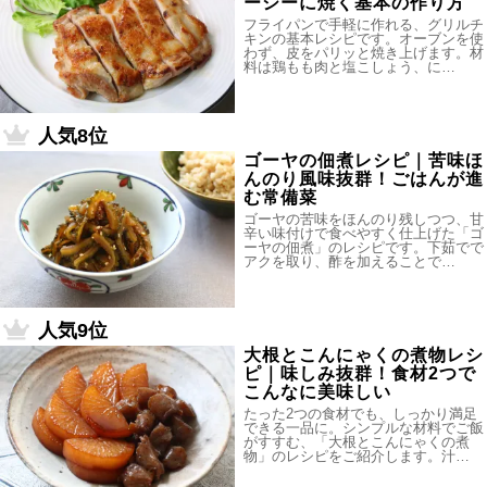
ーシーに焼く基本の作り方
フライパンで手軽に作れる、グリルチ
キンの基本レシピです。オーブンを使
わず、皮をパリッと焼き上げます。材
料は鶏もも肉と塩こしょう、に…
人気8位
ゴーヤの佃煮レシピ｜苦味ほ
んのり風味抜群！ごはんが進
む常備菜
ゴーヤの苦味をほんのり残しつつ、甘
辛い味付けで食べやすく仕上げた「ゴ
ーヤの佃煮」のレシピです。下茹でで
アクを取り、酢を加えることで…
人気9位
大根とこんにゃくの煮物レシ
ピ｜味しみ抜群！食材2つで
こんなに美味しい
たった2つの食材でも、しっかり満足
できる一品に。シンプルな材料でご飯
がすすむ、「大根とこんにゃくの煮
物」のレシピをご紹介します。汁…