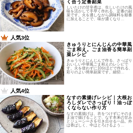
く合う定番副菜
しいたけの甘辛煮は、生しいたけの風
味を活かして手早く作れる、定番の副
菜です。火を通しながら調味料を順番
に加えることで、味が濃くなり…
人気3位
きゅうりとにんじんの中華風
ごま和え。ごま油香る簡単副
菜レシピ
きゅうりとにんじんで作る、さっぱり
おいしい中華風ごま和えのレシピで
す。火を使わずに10分ほどで作れる、
彩りのよい簡単副菜です。細切…
人気4位
なすの素揚げレシピ｜大根お
ろしダレでさっぱり！油っぽ
くならない作り方
なすの素揚げは、衣をつけずにそのま
ま油で揚げることで、なす本来の甘み
とジューシーさを引き出せる一品。外
は香ばしく、中はとろけるよう…