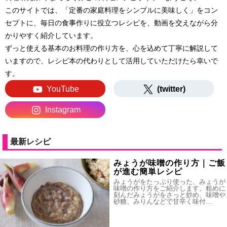
このサイトでは、「定番の家庭料理をシンプルに美味しく」をコン
セプトに、毎日の食事作りに役立つレシピを、動画を交えながら分
かりやすく紹介しています。
ずっと使える基本のお料理の作り方を、心を込めて丁寧に解説して
いますので、レシピ本の代わりとして活用していただけたら幸いで
す。
YouTube
(twitter)
Instagram
最新レシピ
みょうが味噌の作り方｜ご飯
が進む簡単レシピ
みょうがをたっぷり使った、みょうが
味噌の作り方をご紹介します。粗めに
刻んだみょうがをさっと炒め、味噌や
砂糖、みりんなどで甘辛く味付…