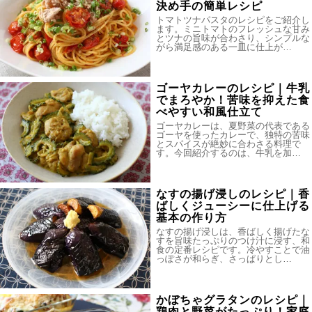
決め手の簡単レシピ
トマトツナパスタのレシピをご紹介し
ます。ミニトマトのフレッシュな甘み
とツナの旨味が合わさり、シンプルな
がら満足感のある一皿に仕上が…
ゴーヤカレーのレシピ｜牛乳
でまろやか！苦味を抑えた食
べやすい和風仕立て
ゴーヤカレーは、夏野菜の代表である
ゴーヤを使ったカレーで、独特の苦味
とスパイスが絶妙に合わさる料理で
す。今回紹介するのは、牛乳を加…
なすの揚げ浸しのレシピ｜香
ばしくジューシーに仕上げる
基本の作り方
なすの揚げ浸しは、香ばしく揚げたな
すを旨味たっぷりのつけ汁に浸す、和
食の定番レシピです。冷やすことで油
っぽさが和らぎ、さっぱりとし…
かぼちゃグラタンのレシピ｜
鶏肉と野菜がたっぷり！家庭