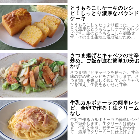
とうもろこしケーキのレシ
ピ！しっとり濃厚なパウンド
ケーキ
とうもろこしをたっぷり使った、しっ
とり濃厚なとうもろこしケーキのレシ
ピです。生のとうもろこしを加熱せ
ず、そのまま生地に混ぜ込むため…
さつま揚げとキャベツの甘辛
炒め。ご飯が進む簡単10分お
かず
さつま揚げとキャベツを使った、甘辛
味の炒め物レシピをご紹介します。さ
つま揚げを香ばしく焼いてからキャベ
ツを加え、生姜をきかせた甘辛…
牛乳カルボナーラの簡単レシ
ピ。全卵で作る！生クリーム
なし
牛乳で作るカルボナーラの簡単レシピ
をご紹介します。生クリームは使わ
ず、牛乳と全卵、粉チーズを合わせ
て、濃厚でクリーミーに仕上げます…