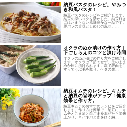
納豆パスタのレシピ。やみつ
き和風パスタ！
納豆パスタのレシピをご紹介します。
納豆の深いコクを活かした、納豆好き
にはたまらない風味豊かな一品です。
豚バラの旨味としめじの風味、…
オクラのぬか漬けの作り方｜
下ごしらえのコツと漬け時間
オクラのぬか漬けの作り方をご紹介し
ます。オクラは下茹でせず、生のまま
ぬか床に漬けられます。塩で表面をこ
すってうぶ毛を取り、ヘタの先…
納豆キムチのレシピ。キムチ
と納豆の旨味がアップ！健康
効果と作り方。
納豆キムチのおすすめレシピをご紹介
します。作り方は簡単で、納豆に、キ
ムチとごま油と白ごまを混ぜたら出来
上がり。ネバネバと糸をひく納…