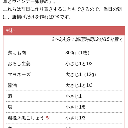
草とウインナー卵炒め」。
これらは前日に作り置きすることもできるので、当日の朝
は、唐揚げだけを作ればOKです。
材料
2〜3人分：調理時間12分/15分置く
鶏もも肉
300g（1枚）
おろし生姜
小さじ1と1/2
マヨネーズ
大さじ1（12g）
醤油
大さじ1と1/3
酒
小さじ1
塩
小さじ1/8
粗挽き黒こしょう
※
小さじ1/3