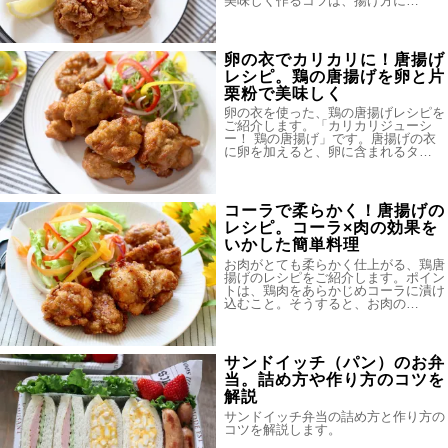
美味しく作るコツは、揚げ方に…
卵の衣でカリカリに！唐揚げ
レシピ。鶏の唐揚げを卵と片
栗粉で美味しく
卵の衣を使った、鶏の唐揚げレシピを
ご紹介します。「カリカリジューシ
ー！ 鶏の唐揚げ」です。唐揚げの衣
に卵を加えると、卵に含まれるタ…
コーラで柔らかく！唐揚げの
レシピ。コーラ×肉の効果を
いかした簡単料理
お肉がとても柔らかく仕上がる、鶏唐
揚げのレシピをご紹介します。ポイン
トは、鶏肉をあらかじめコーラに漬け
込むこと。そうすると、お肉の…
サンドイッチ（パン）のお弁
当。詰め方や作り方のコツを
解説
サンドイッチ弁当の詰め方と作り方の
コツを解説します。