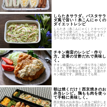
しらたきサラダ。パスタサラ
ダ風で旨い！糸こんにゃくの
ダイエットレシピ
しらたき（糸こんにゃく）とキャベツ
をたっぷり使った、ヘルシーかつコク
旨なサラダの作り方をご紹介します。
コールスロー風のしらたきサラ…
チキン南蛮のレシピ・作り
方。定番の甘酢だれで美味し
く。
チキン南蛮のレシピ・作り方をご紹介
します。甘酢タレの酸味とタルタルソ
ースのコクが食欲をそそる、王道のチ
キン南蛮です。調理はとても簡…
朝は焼くだけ！西京焼きのお
弁当レシピ。鶏もも肉を使っ
て手軽に美味しく。
西京焼きのお弁当レシピをご紹介しま
す。鶏もも肉を使った西京焼きがメイ