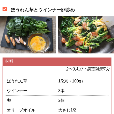
ほうれん草とウインナー卵炒め
材料
2〜3人分：調理時間7分
ほうれん草
1/2束（100g）
ウインナー
3本
卵
2個
オリーブオイル
大さじ1/2