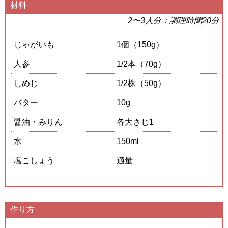
材料
2〜3人分：調理時間20分
じゃがいも
1個（150g）
人参
1/2本（70g）
しめじ
1/2株（50g）
バター
10g
醤油・みりん
各大さじ1
水
150ml
塩こしょう
適量
作り方