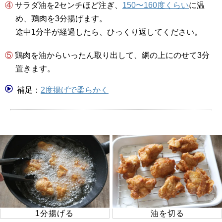
④ サラダ油を2センチほど注ぎ、
150〜160度くらい
に温
め、鶏肉を3分揚げます。
途中1分半が経過したら、ひっくり返してください。
⑤ 鶏肉を油からいったん取り出して、網の上にのせて3分
置きます。
補足：
2度揚げで柔らかく
1分揚げる
油を切る