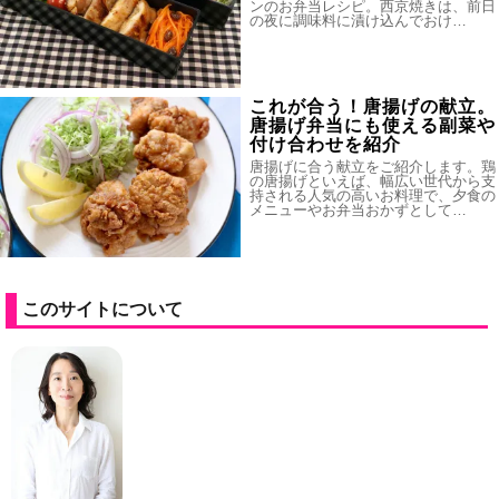
ンのお弁当レシピ。西京焼きは、前日
の夜に調味料に漬け込んでおけ…
これが合う！唐揚げの献立。
唐揚げ弁当にも使える副菜や
付け合わせを紹介
唐揚げに合う献立をご紹介します。鶏
の唐揚げといえば、幅広い世代から支
持される人気の高いお料理で、夕食の
メニューやお弁当おかずとして…
このサイトについて