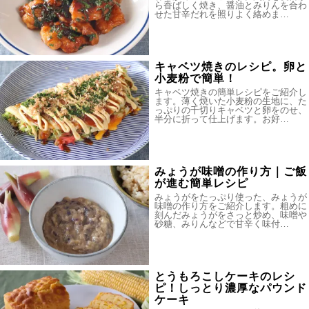
ら香ばしく焼き、醤油とみりんを合わ
せた甘辛だれを照りよく絡めま…
キャベツ焼きのレシピ。卵と
小麦粉で簡単！
キャベツ焼きの簡単レシピをご紹介し
ます。薄く焼いた小麦粉の生地に、た
っぷりの千切りキャベツと卵をのせ、
半分に折って仕上げます。お好…
みょうが味噌の作り方｜ご飯
が進む簡単レシピ
みょうがをたっぷり使った、みょうが
味噌の作り方をご紹介します。粗めに
刻んだみょうがをさっと炒め、味噌や
砂糖、みりんなどで甘辛く味付…
とうもろこしケーキのレシ
ピ！しっとり濃厚なパウンド
ケーキ