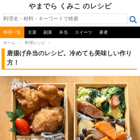
やまでら くみこ のレシピ
料理一覧
主菜
副菜
弁当
スイーツ
著者
ホーム
>
料理レシピ
>
唐揚げ弁当のレシピ。冷めても美味しい作り
方！