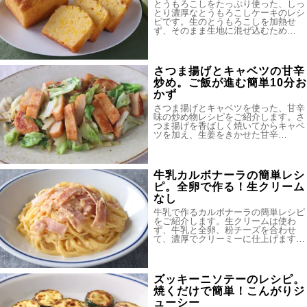
とうもろこしをたっぷり使った、しっ
とり濃厚なとうもろこしケーキのレシ
ピです。生のとうもろこしを加熱せ
ず、そのまま生地に混ぜ込むため…
さつま揚げとキャベツの甘辛
炒め。ご飯が進む簡単10分お
かず
さつま揚げとキャベツを使った、甘辛
味の炒め物レシピをご紹介します。さ
つま揚げを香ばしく焼いてからキャベ
ツを加え、生姜をきかせた甘辛…
牛乳カルボナーラの簡単レシ
ピ。全卵で作る！生クリーム
なし
牛乳で作るカルボナーラの簡単レシピ
をご紹介します。生クリームは使わ
ず、牛乳と全卵、粉チーズを合わせ
て、濃厚でクリーミーに仕上げます…
ズッキーニソテーのレシピ。
焼くだけで簡単！こんがりジ
ューシー