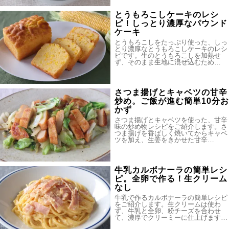
とうもろこしケーキのレシ
ピ！しっとり濃厚なパウンド
ケーキ
とうもろこしをたっぷり使った、しっ
とり濃厚なとうもろこしケーキのレシ
ピです。生のとうもろこしを加熱せ
ず、そのまま生地に混ぜ込むため…
さつま揚げとキャベツの甘辛
炒め。ご飯が進む簡単10分お
かず
さつま揚げとキャベツを使った、甘辛
味の炒め物レシピをご紹介します。さ
つま揚げを香ばしく焼いてからキャベ
ツを加え、生姜をきかせた甘辛…
牛乳カルボナーラの簡単レシ
ピ。全卵で作る！生クリーム
なし
牛乳で作るカルボナーラの簡単レシピ
をご紹介します。生クリームは使わ
ず、牛乳と全卵、粉チーズを合わせ
て、濃厚でクリーミーに仕上げます…