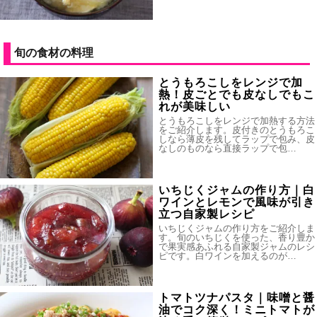
旬の食材の料理
とうもろこしをレンジで加
熱！皮ごとでも皮なしでもこ
れが美味しい
とうもろこしをレンジで加熱する方法
をご紹介します。皮付きのとうもろこ
しなら薄皮を残してラップで包み、皮
なしのものなら直接ラップで包…
いちじくジャムの作り方｜白
ワインとレモンで風味が引き
立つ自家製レシピ
いちじくジャムの作り方をご紹介しま
す。旬のいちじくを使った、香り豊か
で果実感あふれる自家製ジャムのレシ
ピです。白ワインを加えるのが…
トマトツナパスタ｜味噌と醤
油でコク深く！ミニトマトが