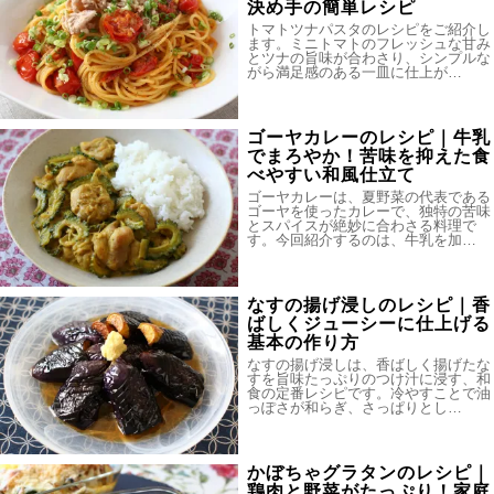
決め手の簡単レシピ
トマトツナパスタのレシピをご紹介し
ます。ミニトマトのフレッシュな甘み
とツナの旨味が合わさり、シンプルな
がら満足感のある一皿に仕上が…
ゴーヤカレーのレシピ｜牛乳
でまろやか！苦味を抑えた食
べやすい和風仕立て
ゴーヤカレーは、夏野菜の代表である
ゴーヤを使ったカレーで、独特の苦味
とスパイスが絶妙に合わさる料理で
す。今回紹介するのは、牛乳を加…
なすの揚げ浸しのレシピ｜香
ばしくジューシーに仕上げる
基本の作り方
なすの揚げ浸しは、香ばしく揚げたな
すを旨味たっぷりのつけ汁に浸す、和
食の定番レシピです。冷やすことで油
っぽさが和らぎ、さっぱりとし…
かぼちゃグラタンのレシピ｜
鶏肉と野菜がたっぷり！家庭