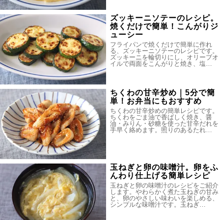
ズッキーニソテーのレシピ。
焼くだけで簡単！こんがりジ
ューシー
フライパンで焼くだけで簡単に作れ
る、ズッキーニソテーのレシピです。
ズッキーニを輪切りにし、オリーブオ
イルで両面をこんがりと焼き、塩…
ちくわの甘辛炒め｜5分で簡
単！お弁当にもおすすめ
ちくわの甘辛炒めの簡単レシピです。
ちくわをごま油で香ばしく焼き、醤
油・みりん・砂糖を使った甘辛だれを
手早く絡めます。照りのあるたれ…
玉ねぎと卵の味噌汁。卵をふ
んわり仕上げる簡単レシピ
玉ねぎと卵の味噌汁のレシピをご紹介
します。やわらかく煮た玉ねぎの甘み
と、卵のやさしい味わいを楽しめる、
シンプルな味噌汁です。玉ねぎ…