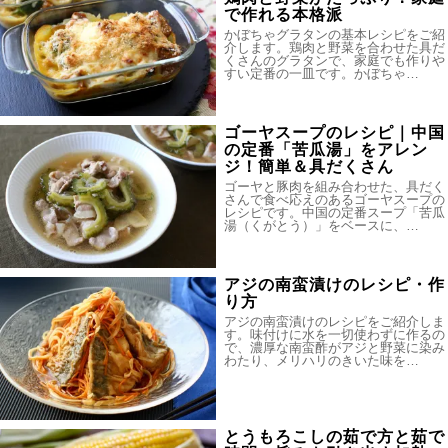
で作れる本格派
かぼちゃグラタンの基本レシピをご紹
介します。鶏肉と野菜を合わせた具だ
くさんのグラタンで、家庭でも作りや
すい定番の一皿です。かぼちゃ…
ゴーヤスープのレシピ｜中国
の定番「苦瓜湯」をアレン
ジ！簡単＆具だくさん
ゴーヤと豚肉を組み合わせた、具だく
さんで食べ応えのあるゴーヤスープの
レシピです。中国の定番スープ「苦瓜
湯（くがとう）」をベースに、…
アジの南蛮漬けのレシピ・作
り方
アジの南蛮漬けのレシピをご紹介しま
す。味付けに水を一切使わずに作るの
で、濃厚な南蛮酢がアジと野菜に染み
わたり、メリハリのきいた味を…
とうもろこしの茹で方と茹で