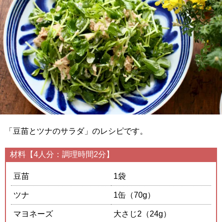
「豆苗とツナのサラダ」のレシピです。
材料【4人分：調理時間2分】
豆苗
1袋
ツナ
1缶（70g）
マヨネーズ
大さじ2（24g）