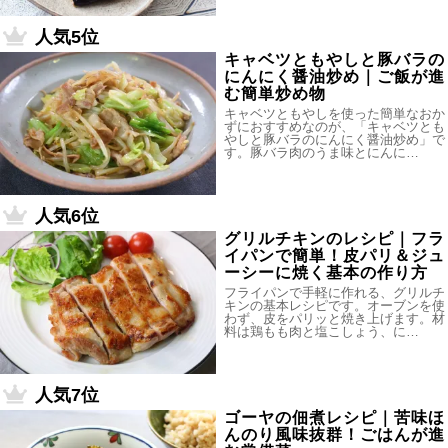
人気5位
キャベツともやしと豚バラの
にんにく醤油炒め｜ご飯が進
む簡単炒め物
キャベツともやしを使った簡単なおか
ずにおすすめなのが、「キャベツとも
やしと豚バラのにんにく醤油炒め」で
す。豚バラ肉のうま味とにんに…
人気6位
グリルチキンのレシピ｜フラ
イパンで簡単！皮パリ＆ジュ
ーシーに焼く基本の作り方
フライパンで手軽に作れる、グリルチ
キンの基本レシピです。オーブンを使
わず、皮をパリッと焼き上げます。材
料は鶏もも肉と塩こしょう、に…
人気7位
ゴーヤの佃煮レシピ｜苦味ほ
んのり風味抜群！ごはんが進