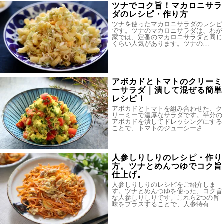
ツナでコク旨！マカロニサラ
ダのレシピ・作り方
ツナを使ったマカロニサラダのレシピ
です。ツナのマカロニサラダは、わが
家では、定番のマカロニサラダと同じ
くらい人気があります。ツナの…
アボカドとトマトのクリーミ
ーサラダ｜潰して混ぜる簡単
レシピ！
アボカドとトマトを組み合わせた、ク
リーミーで濃厚なサラダです。半分の
アボカドを潰してドレッシングにする
ことで、トマトのジューシーさ…
人参しりしりのレシピ・作り
方。ツナとめんつゆでコク旨
仕上げ。
人参しりしりのレシピをご紹介しま
す。ツナとめんつゆを使った、コク旨
な人参しりしりです。これら2つの旨
味をプラスすることで、人参特有…