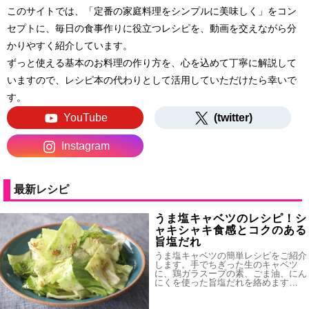
このサイトでは、「定番の家庭料理をシンプルに美味しく」をコン
セプトに、毎日の食事作りに役立つレシピを、動画を交えながら分
かりやすく紹介しています。
ずっと使える基本のお料理の作り方を、心を込めて丁寧に解説して
いますので、レシピ本の代わりとして活用していただけたら幸いで
す。
YouTube
(twitter)
Instagram
最新レシピ
うま塩キャベツのレシピ！シ
ャキシャキ食感とコクのある
旨塩だれ
うま塩キャベツの簡単レシピをご紹介
します。手でちぎった生のキャベツ
に、鶏ガラスープの素、ごま油、にん
にくを使った旨塩だれを絡めます…