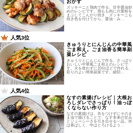
おかず
ズッキーニと鶏肉で作る、甘辛醤油炒
めのレシピです。鶏もも肉に片栗粉を
まぶしてこんがり焼き、ズッキーニも
焼き色を付けてから、醤油・み…
人気3位
きゅうりとにんじんの中華風
ごま和え。ごま油香る簡単副
菜レシピ
きゅうりとにんじんで作る、さっぱり
おいしい中華風ごま和えのレシピで
す。火を使わずに10分ほどで作れる、
彩りのよい簡単副菜です。細切…
人気4位
なすの素揚げレシピ｜大根お
ろしダレでさっぱり！油っぽ
くならない作り方
なすの素揚げは、衣をつけずにそのま
ま油で揚げることで、なす本来の甘み
とジューシーさを引き出せる一品。外
は香ばしく、中はとろけるよう…