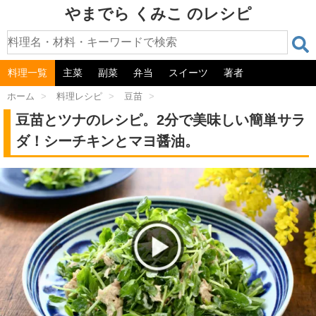
やまでら くみこ のレシピ
料理一覧
主菜
副菜
弁当
スイーツ
著者
ホーム
>
料理レシピ
>
豆苗
>
豆苗とツナのレシピ。2分で美味しい簡単サラ
ダ！シーチキンとマヨ醤油。