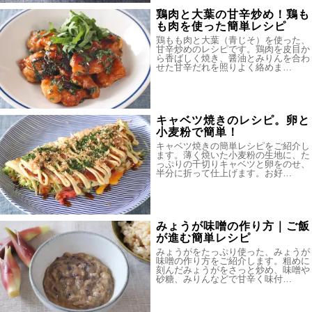
鶏肉と大葉の甘辛炒め！鶏も
も肉を使った簡単レシピ
鶏もも肉と大葉（青じそ）を使った、
甘辛炒めのレシピです。鶏肉を皮目か
ら香ばしく焼き、醤油とみりんを合わ
せた甘辛だれを照りよく絡めま…
キャベツ焼きのレシピ。卵と
小麦粉で簡単！
キャベツ焼きの簡単レシピをご紹介し
ます。薄く焼いた小麦粉の生地に、た
っぷりの千切りキャベツと卵をのせ、
半分に折って仕上げます。お好…
みょうが味噌の作り方｜ご飯
が進む簡単レシピ
みょうがをたっぷり使った、みょうが
味噌の作り方をご紹介します。粗めに
刻んだみょうがをさっと炒め、味噌や
砂糖、みりんなどで甘辛く味付…