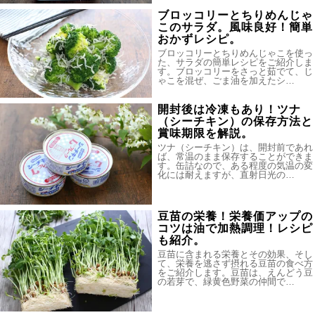
ブロッコリーとちりめんじゃ
このサラダ。風味良好！簡単
おかずレシピ。
ブロッコリーとちりめんじゃこを使っ
た、サラダの簡単レシピをご紹介しま
す。ブロッコリーをさっと茹でて、じ
ゃこを混ぜ、ごま油を加えたシ…
開封後は冷凍もあり！ツナ
（シーチキン）の保存方法と
賞味期限を解説。
ツナ（シーチキン）は、開封前であれ
ば、常温のまま保存することができま
す。缶詰なので、ある程度の気温の変
化には耐えますが、直射日光の…
豆苗の栄養！栄養価アップの
コツは油で加熱調理！レシピ
も紹介。
豆苗に含まれる栄養とその効果、そし
て、栄養を逃さず摂れる豆苗の食べ方
をご紹介します。豆苗は、えんどう豆
の若芽で、緑黄色野菜の仲間で…