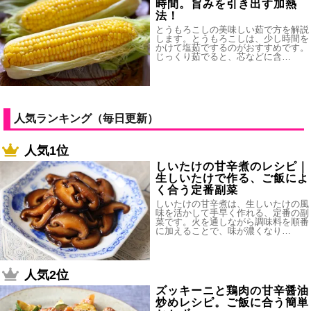
時間。旨みを引き出す加熱
法！
とうもろこしの美味しい茹で方を解説
します。とうもろこしは、少し時間を
かけて塩茹でするのがおすすめです。
じっくり茹でると、芯などに含…
人気ランキング（毎日更新）
人気1位
しいたけの甘辛煮のレシピ｜
生しいたけで作る、ご飯によ
く合う定番副菜
しいたけの甘辛煮は、生しいたけの風
味を活かして手早く作れる、定番の副
菜です。火を通しながら調味料を順番
に加えることで、味が濃くなり…
人気2位
ズッキーニと鶏肉の甘辛醤油
炒めレシピ。ご飯に合う簡単