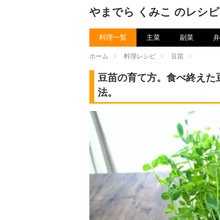
やまでら くみこ のレシピ
料理一覧
主菜
副菜
弁
ホーム
>
料理レシピ
>
豆苗
>
豆苗の育て方。食べ終えた
法。