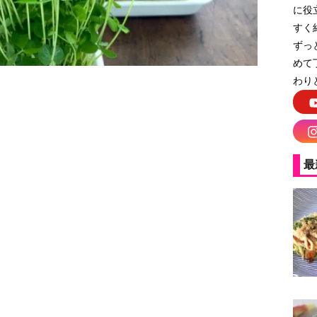
に役
すく
ずっ
めて
わり
最