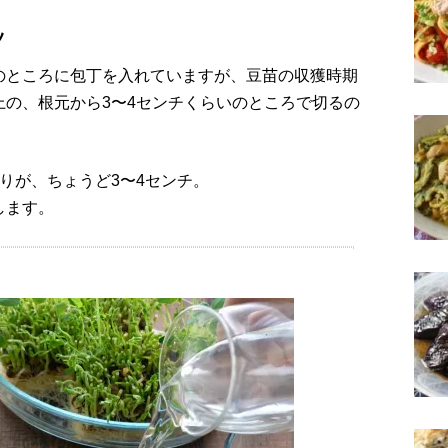
ツ
のところに包丁を入れていますが、豆苗の収獲時期
上の、根元から3〜4センチくらいのところで切るの
りが、ちょうど3〜4センチ。
します。