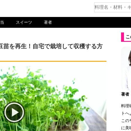
当
スイーツ
著者
こ
豆苗を再生！自宅で栽培して収穫する方
著者
料理
トへ
この
に美