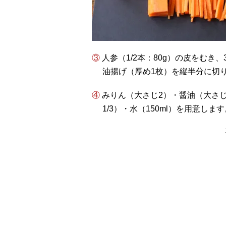
③ 人参（1/2本：80g）の皮をむき
油揚げ（厚め1枚）を縦半分に切
④ みりん（大さじ2）・醤油（大さじ1と1/2）・砂糖（小さじ1）・だしの素（小さじ
1/3）・水（150ml）を用意します