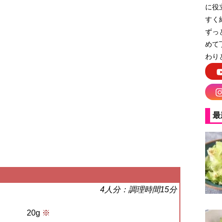
に役
すく
ずっ
めて
わり
最
4人分：調理時間15分
20g
※