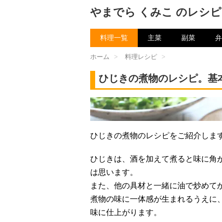
やまでら くみこ のレシピ
料理一覧
主菜
副菜
弁
ホーム
>
料理レシピ
>
ひじきの煮物のレシピ。基
チャン
ひじきの煮物のレシピをご紹介しま
ひじきは、酒を加えて煮ると味に角
は思います。
また、他の具材と一緒に油で炒めて
煮物の味に一体感が生まれるうえに
味に仕上がります。