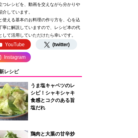
立つレシピを、動画を交えながら分かりや
紹介しています。
と使える基本のお料理の作り方を、心を込
丁寧に解説していますので、レシピ本の代
として活用していただけたら幸いです。
YouTube
(twitter)
Instagram
新レシピ
うま塩キャベツのレ
シピ！シャキシャキ
食感とコクのある旨
塩だれ
鶏肉と大葉の甘辛炒