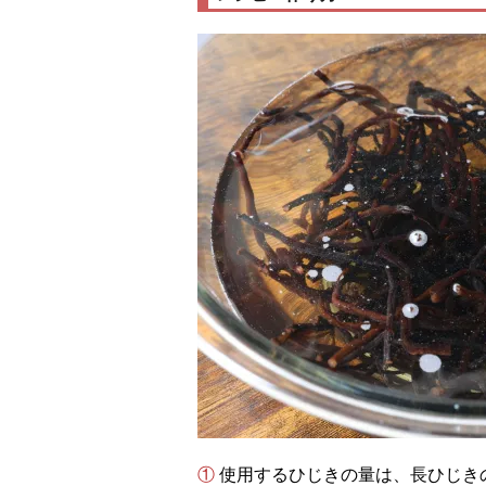
① 使用するひじきの量は、長ひじきの場合は20g、芽ひじきの場合は15gにすると、ち