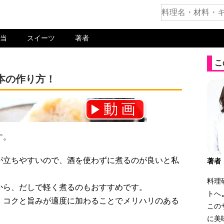
当
スイーツ
著者
こ
本の作り方！
動画
ネル登録をお願いします！⇒
す。
が立ちやすいので、酒を使わずに煮るのが良いと私
著者
料理
から、だしで軽く煮るのもおすすめです。
トへ
、コクと旨みが適度に加わることでメリハリのある
この
に美