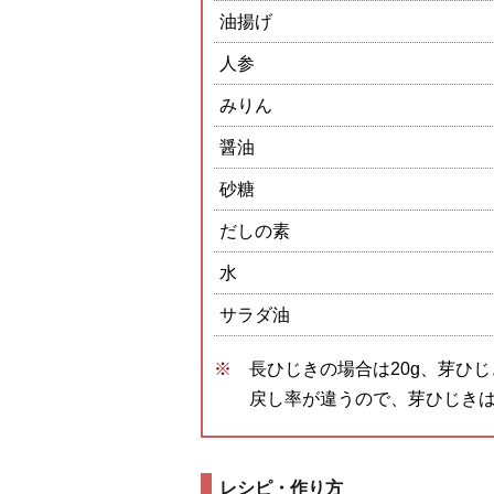
油揚げ
人参
みりん
醤油
砂糖
だしの素
水
サラダ油
長ひじきの場合は20g、芽ひじ
戻し率が違うので、芽ひじき
レシピ・作り方