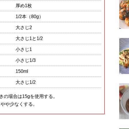
厚め1枚
1/2本（80g）
大さじ2
大さじ1と1/2
小さじ1
小さじ1/3
150ml
大さじ1/2
きの場合は15gを使用する。
はやや少なくする。