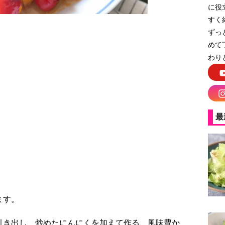
に役
すく
ずっ
めて
わり
マリネ
最
ます。
引き出し、炒めたにんにくを加えて作る、風味豊か