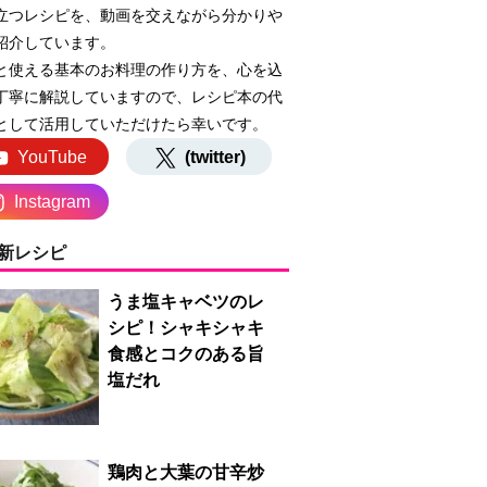
立つレシピを、動画を交えながら分かりや
紹介しています。
と使える基本のお料理の作り方を、心を込
丁寧に解説していますので、レシピ本の代
として活用していただけたら幸いです。
YouTube
(twitter)
Instagram
新レシピ
うま塩キャベツのレ
シピ！シャキシャキ
食感とコクのある旨
塩だれ
鶏肉と大葉の甘辛炒