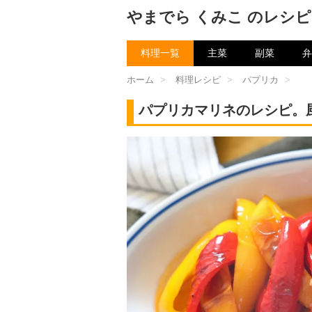
やまでら くみこ のレシピ
料理一覧
主菜
副菜
弁
ホーム
>
料理レシピ
>
パプリカ
>
パプリカマリネのレシピ。