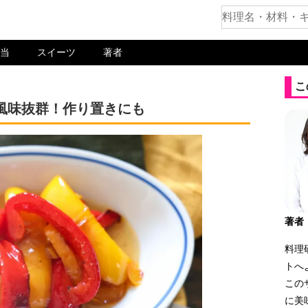
当
スイーツ
著者
こ
風味抜群！作り置きにも
著者
料理
トへ
この
に美