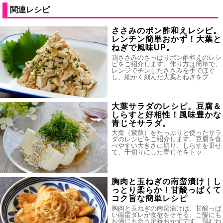
関連レシピ
ささみのポン酢和えレシピ。
レンチン簡単おかず！大葉と
ねぎで風味UP。
鶏ささみのさっぱりポン酢和えのレシ
ピをご紹介します。作り方は簡単で、
レンジでチンしたささみを手でほぐ
し、細かく刻んだ大葉とねぎをプ…
大葉サラダのレシピ。豆腐＆
しらすと好相性！風味豊かな
青じそサラダ。
大葉（紫蘇）をたっぷりと使ったサラ
ダのレシピをご紹介します。豆腐を食
べやすい大きさに切り、しらすを乗せ
て、千切りにした青じそをトッ…
胸肉と玉ねぎの南蛮漬け｜し
っとり柔らか！甘酸っぱくて
コク旨な簡単レシピ
胸肉と玉ねぎの南蛮漬けは、甘酸っぱ
い南蛮ダレが食欲をそそる、ご飯にも
お酒にも合う定番おかずです。鶏むね