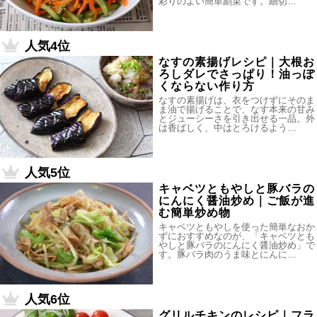
彩りのよい簡単副菜です。細切…
人気4位
なすの素揚げレシピ｜大根お
ろしダレでさっぱり！油っぽ
くならない作り方
なすの素揚げは、衣をつけずにそのま
ま油で揚げることで、なす本来の甘み
とジューシーさを引き出せる一品。外
は香ばしく、中はとろけるよう…
人気5位
キャベツともやしと豚バラの
にんにく醤油炒め｜ご飯が進
む簡単炒め物
キャベツともやしを使った簡単なおか
ずにおすすめなのが、「キャベツとも
やしと豚バラのにんにく醤油炒め」で
す。豚バラ肉のうま味とにんに…
人気6位
グリルチキンのレシピ｜フラ