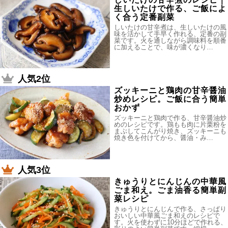
生しいたけで作る、ご飯によ
く合う定番副菜
しいたけの甘辛煮は、生しいたけの風
味を活かして手早く作れる、定番の副
菜です。火を通しながら調味料を順番
に加えることで、味が濃くなり…
人気2位
ズッキーニと鶏肉の甘辛醤油
炒めレシピ。ご飯に合う簡単
おかず
ズッキーニと鶏肉で作る、甘辛醤油炒
めのレシピです。鶏もも肉に片栗粉を
まぶしてこんがり焼き、ズッキーニも
焼き色を付けてから、醤油・み…
人気3位
きゅうりとにんじんの中華風
ごま和え。ごま油香る簡単副
菜レシピ
きゅうりとにんじんで作る、さっぱり
おいしい中華風ごま和えのレシピで
す。火を使わずに10分ほどで作れる、