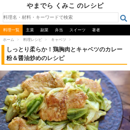
やまでら くみこ のレシピ
料理一覧
主菜
副菜
弁当
スイーツ
著者
ホーム
>
料理レシピ
>
キャベツ
>
しっとり柔らか！鶏胸肉とキャベツのカレー
粉＆醤油炒めのレシピ