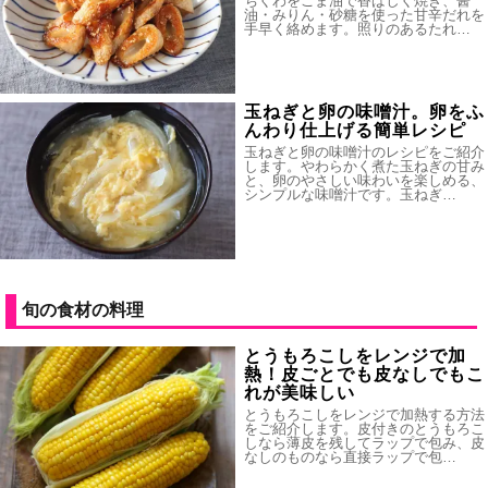
ちくわをごま油で香ばしく焼き、醤
油・みりん・砂糖を使った甘辛だれを
手早く絡めます。照りのあるたれ…
玉ねぎと卵の味噌汁。卵をふ
んわり仕上げる簡単レシピ
玉ねぎと卵の味噌汁のレシピをご紹介
します。やわらかく煮た玉ねぎの甘み
と、卵のやさしい味わいを楽しめる、
シンプルな味噌汁です。玉ねぎ…
旬の食材の料理
とうもろこしをレンジで加
熱！皮ごとでも皮なしでもこ
れが美味しい
とうもろこしをレンジで加熱する方法
をご紹介します。皮付きのとうもろこ
しなら薄皮を残してラップで包み、皮
なしのものなら直接ラップで包…