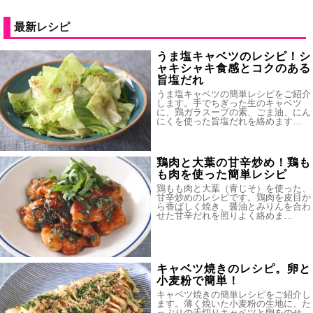
最新レシピ
うま塩キャベツのレシピ！シ
ャキシャキ食感とコクのある
旨塩だれ
うま塩キャベツの簡単レシピをご紹介
します。手でちぎった生のキャベツ
に、鶏ガラスープの素、ごま油、にん
にくを使った旨塩だれを絡めます…
鶏肉と大葉の甘辛炒め！鶏も
も肉を使った簡単レシピ
鶏もも肉と大葉（青じそ）を使った、
甘辛炒めのレシピです。鶏肉を皮目か
ら香ばしく焼き、醤油とみりんを合わ
せた甘辛だれを照りよく絡めま…
キャベツ焼きのレシピ。卵と
小麦粉で簡単！
キャベツ焼きの簡単レシピをご紹介し
ます。薄く焼いた小麦粉の生地に、た
っぷりの千切りキャベツと卵をのせ、