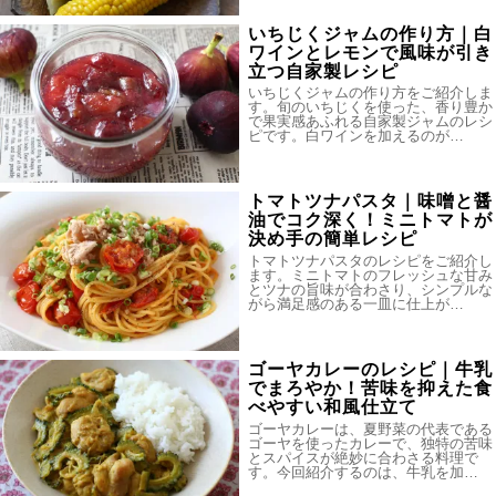
いちじくジャムの作り方｜白
ワインとレモンで風味が引き
立つ自家製レシピ
いちじくジャムの作り方をご紹介しま
す。旬のいちじくを使った、香り豊か
で果実感あふれる自家製ジャムのレシ
ピです。白ワインを加えるのが…
トマトツナパスタ｜味噌と醤
油でコク深く！ミニトマトが
決め手の簡単レシピ
トマトツナパスタのレシピをご紹介し
ます。ミニトマトのフレッシュな甘み
とツナの旨味が合わさり、シンプルな
がら満足感のある一皿に仕上が…
ゴーヤカレーのレシピ｜牛乳
でまろやか！苦味を抑えた食
べやすい和風仕立て
ゴーヤカレーは、夏野菜の代表である
ゴーヤを使ったカレーで、独特の苦味
とスパイスが絶妙に合わさる料理で
す。今回紹介するのは、牛乳を加…