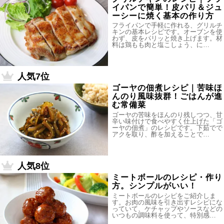
イパンで簡単！皮パリ＆ジュ
ーシーに焼く基本の作り方
フライパンで手軽に作れる、グリルチ
キンの基本レシピです。オーブンを使
わず、皮をパリッと焼き上げます。材
料は鶏もも肉と塩こしょう、に…
人気7位
ゴーヤの佃煮レシピ｜苦味ほ
んのり風味抜群！ごはんが進
む常備菜
ゴーヤの苦味をほんのり残しつつ、甘
辛い味付けで食べやすく仕上げた「ゴ
ーヤの佃煮」のレシピです。下茹でで
アクを取り、酢を加えることで…
人気8位
ミートボールのレシピ・作り
方。シンプルがいい！
ミートボールのレシピをご紹介しま
す。お肉の風味を引き出すレシピにな
っていて、ケチャップやソースなどの
いつもの調味料を使って、特別感…