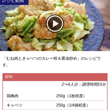
レシピ動画
「むね肉ときゃべつのカレー粉＆醤油炒め」のレシピで
す。
材料
2〜4人分：調理時間10分
鶏胸肉
250g（1枚程度）
キャベツ
250g（1/4個程度）