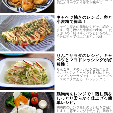
肉はオリーブオイルで下味をつ…
キャベツ焼きのレシピ。卵と
小麦粉で簡単！
キャベツ焼きの簡単レシピをご紹介し
ます。薄く焼いた小麦粉の生地に、た
っぷりの千切りキャベツと卵をのせ、
半分に折って仕上げます。お好…
りんごサラダのレシピ。キャ
ベツとマヨドレッシングが好
相性！
りんごサラダのレシピをご紹介しま
す。りんごとキャベツを具材にした、
シンプルなサラダです。マヨネーズベ
ースのコクのあるドレッシングに…
鶏胸肉をレンジで！蒸し鶏を
しっとり柔らかく仕上げる簡
単レシピ。
鶏胸肉のレンジ蒸しのレシピをご紹介
します。電子レンジを使って、胸肉を