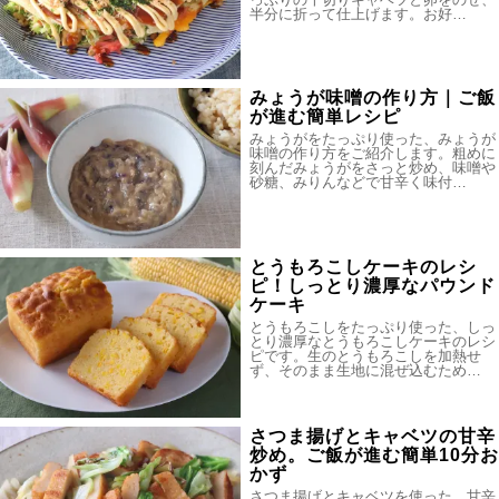
半分に折って仕上げます。お好…
みょうが味噌の作り方｜ご飯
が進む簡単レシピ
みょうがをたっぷり使った、みょうが
味噌の作り方をご紹介します。粗めに
刻んだみょうがをさっと炒め、味噌や
砂糖、みりんなどで甘辛く味付…
とうもろこしケーキのレシ
ピ！しっとり濃厚なパウンド
ケーキ
とうもろこしをたっぷり使った、しっ
とり濃厚なとうもろこしケーキのレシ
ピです。生のとうもろこしを加熱せ
ず、そのまま生地に混ぜ込むため…
さつま揚げとキャベツの甘辛
炒め。ご飯が進む簡単10分お
かず
さつま揚げとキャベツを使った、甘辛