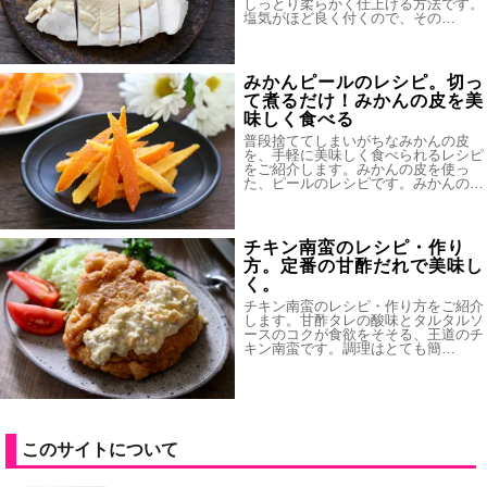
しっとり柔らかく仕上げる方法です。
塩気がほど良く付くので、その…
みかんピールのレシピ。切っ
て煮るだけ！みかんの皮を美
味しく食べる
普段捨ててしまいがちなみかんの皮
を、手軽に美味しく食べられるレシピ
をご紹介します。みかんの皮を使っ
た、ピールのレシピです。みかんの…
チキン南蛮のレシピ・作り
方。定番の甘酢だれで美味し
く。
チキン南蛮のレシピ・作り方をご紹介
します。甘酢タレの酸味とタルタルソ
ースのコクが食欲をそそる、王道のチ
キン南蛮です。調理はとても簡…
このサイトについて