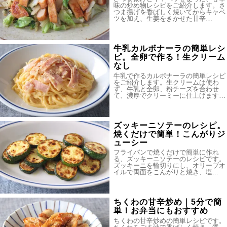
味の炒め物レシピをご紹介します。さ
つま揚げを香ばしく焼いてからキャベ
ツを加え、生姜をきかせた甘辛…
牛乳カルボナーラの簡単レシ
ピ。全卵で作る！生クリーム
なし
牛乳で作るカルボナーラの簡単レシピ
をご紹介します。生クリームは使わ
ず、牛乳と全卵、粉チーズを合わせ
て、濃厚でクリーミーに仕上げます…
ズッキーニソテーのレシピ。
焼くだけで簡単！こんがりジ
ューシー
フライパンで焼くだけで簡単に作れ
る、ズッキーニソテーのレシピです。
ズッキーニを輪切りにし、オリーブオ
イルで両面をこんがりと焼き、塩…
ちくわの甘辛炒め｜5分で簡
単！お弁当にもおすすめ
ちくわの甘辛炒めの簡単レシピです。