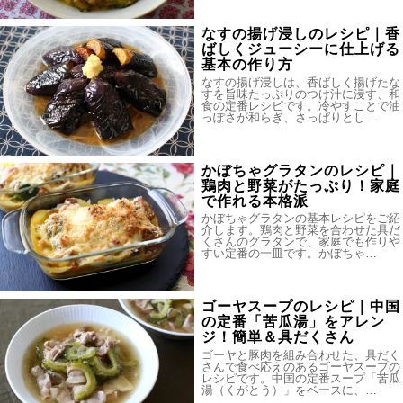
なすの揚げ浸しのレシピ｜香
ばしくジューシーに仕上げる
基本の作り方
なすの揚げ浸しは、香ばしく揚げたな
すを旨味たっぷりのつけ汁に浸す、和
食の定番レシピです。冷やすことで油
っぽさが和らぎ、さっぱりとし…
かぼちゃグラタンのレシピ｜
鶏肉と野菜がたっぷり！家庭
で作れる本格派
かぼちゃグラタンの基本レシピをご紹
介します。鶏肉と野菜を合わせた具だ
くさんのグラタンで、家庭でも作りや
すい定番の一皿です。かぼちゃ…
ゴーヤスープのレシピ｜中国
の定番「苦瓜湯」をアレン
ジ！簡単＆具だくさん
ゴーヤと豚肉を組み合わせた、具だく
さんで食べ応えのあるゴーヤスープの
レシピです。中国の定番スープ「苦瓜
湯（くがとう）」をベースに、…