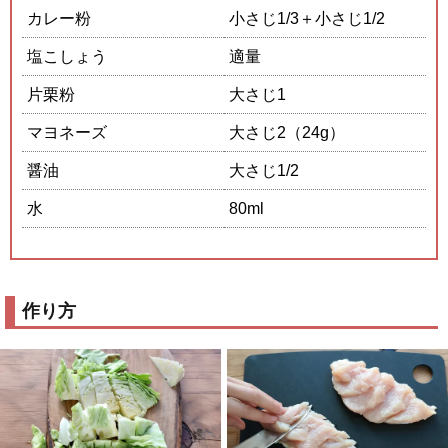
カレー粉
小さじ1/3＋小さじ1/2
塩こしょう
適量
片栗粉
大さじ1
マヨネーズ
大さじ2（24g）
醤油
大さじ1/2
水
80ml
作り方