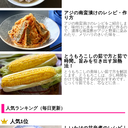
アジの南蛮漬けのレシピ・作
り方
アジの南蛮漬けのレシピをご紹介しま
す。味付けに水を一切使わずに作るの
で、濃厚な南蛮酢がアジと野菜に染み
わたり、メリハリのきいた味を…
とうもろこしの茹で方と茹で
時間。旨みを引き出す加熱
法！
とうもろこしの美味しい茹で方を解説
します。とうもろこしは、少し時間を
かけて塩茹でするのがおすすめです。
じっくり茹でると、芯などに含…
人気ランキング（毎日更新）
人気1位
しいたけの甘辛煮のレシピ｜