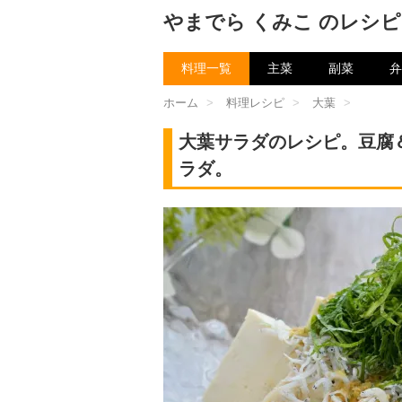
やまでら くみこ のレシピ
料理一覧
主菜
副菜
弁
ホーム
>
料理レシピ
>
大葉
>
大葉サラダのレシピ。豆腐
ラダ。