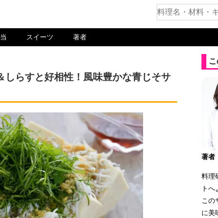
当
スイーツ
著者
こ
＆しらすと好相性！風味豊かな青じそサ
著者
料理
トへ
この
に美