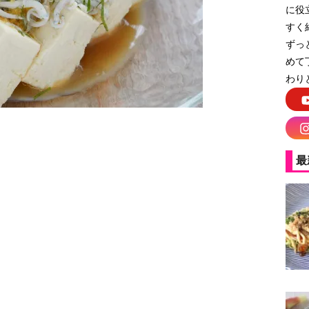
に役
すく
ずっ
めて
わり
最