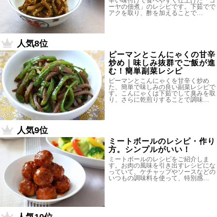
辛い味付けで食べやすく仕上げた「ゴ
ーヤの佃煮」のレシピです。下茹でで
アクを取り、酢を加えることで…
人気8位
ピーマンとこんにゃくの甘辛
炒め｜味しみ抜群でご飯が進
む！簡単副菜レシピ
ピーマンとこんにゃくを甘辛く炒め
た、簡単で味しみの良い副菜レシピで
す。こんにゃくは下茹でして臭みを取
り、さらに乾煎りすることで調味…
人気9位
ミートボールのレシピ・作り
方。シンプルがいい！
ミートボールのレシピをご紹介しま
す。お肉の風味を引き出すレシピにな
っていて、ケチャップやソースなどの
いつもの調味料を使って、特別感…
人気10位