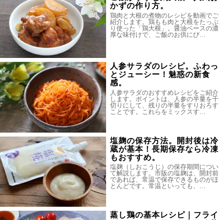
かずの作り方。
鶏肉と大根の煮物のレシピを動画でご
紹介します。鶏もも肉と大根をたっぷ
り使った「鶏大根」。醤油ベースの濃
厚な味付けで、ご飯のお供にぴ…
人参サラダのレシピ。ふわっ
とジューシー！魅惑の新食
感。
人参サラダのおすすめレシピをご紹介
します。ポイントは、人参の半量を千
切りにして、残りの半量をすりおろす
ことです。これらをミックスす…
塩麹の保存方法。開封後は冷
蔵が基本！長期保存なら冷凍
もおすすめ。
塩麹（しおこうじ）の保存期間につい
て解説します。市販の塩麹は、開封前
であれば、常温で保存できるものがほ
とんどです。常温といっても、…
蒸し鶏の基本レシピ｜フライ