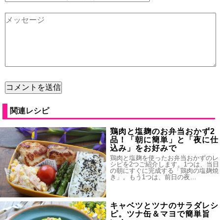
関連レシピ
鶏肉と塩麹のお弁当おかず2
品！「朝に簡単」と「夜に仕
込み」をお好みで
鶏肉と塩麹を使ったお弁当おかずのレ
シピを2つご紹介します。1つは、当日
の朝にすぐに完成する「鶏肉の塩麹焼
き」。もう1つは、前日の夜…
キャベツとツナのサラダレシ
ピ。ツナ缶＆マヨで簡単旨