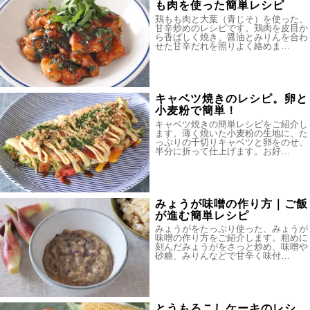
も肉を使った簡単レシピ
鶏もも肉と大葉（青じそ）を使った、
甘辛炒めのレシピです。鶏肉を皮目か
ら香ばしく焼き、醤油とみりんを合わ
せた甘辛だれを照りよく絡めま…
キャベツ焼きのレシピ。卵と
小麦粉で簡単！
キャベツ焼きの簡単レシピをご紹介し
ます。薄く焼いた小麦粉の生地に、た
っぷりの千切りキャベツと卵をのせ、
半分に折って仕上げます。お好…
みょうが味噌の作り方｜ご飯
が進む簡単レシピ
みょうがをたっぷり使った、みょうが
味噌の作り方をご紹介します。粗めに
刻んだみょうがをさっと炒め、味噌や
砂糖、みりんなどで甘辛く味付…
とうもろこしケーキのレシ