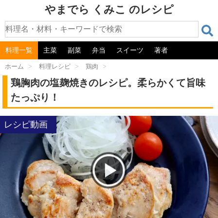
やまでら くみこ のレシピ
料理一覧
主菜
副菜
弁当
スイーツ
著者
ホーム
>
料理レシピ
>
鶏肉
>
鶏胸肉の塩麹焼きのレシピ。柔らかくて旨味
たっぷり！
レシピ動画