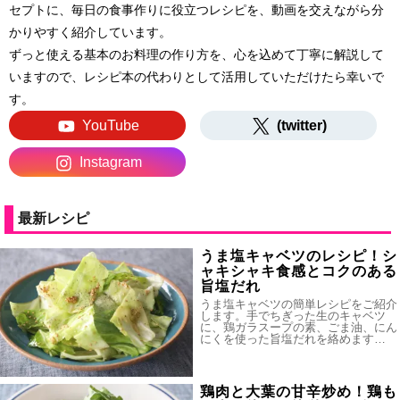
セプトに、毎日の食事作りに役立つレシピを、動画を交えながら分
かりやすく紹介しています。
ずっと使える基本のお料理の作り方を、心を込めて丁寧に解説して
いますので、レシピ本の代わりとして活用していただけたら幸いで
す。
YouTube
(twitter)
Instagram
最新レシピ
うま塩キャベツのレシピ！シ
ャキシャキ食感とコクのある
旨塩だれ
うま塩キャベツの簡単レシピをご紹介
します。手でちぎった生のキャベツ
に、鶏ガラスープの素、ごま油、にん
にくを使った旨塩だれを絡めます…
鶏肉と大葉の甘辛炒め！鶏も