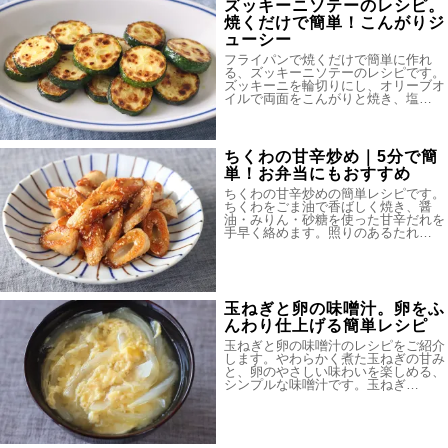
ズッキーニソテーのレシピ。
焼くだけで簡単！こんがりジ
ューシー
フライパンで焼くだけで簡単に作れ
る、ズッキーニソテーのレシピです。
ズッキーニを輪切りにし、オリーブオ
イルで両面をこんがりと焼き、塩…
ちくわの甘辛炒め｜5分で簡
単！お弁当にもおすすめ
ちくわの甘辛炒めの簡単レシピです。
ちくわをごま油で香ばしく焼き、醤
油・みりん・砂糖を使った甘辛だれを
手早く絡めます。照りのあるたれ…
玉ねぎと卵の味噌汁。卵をふ
んわり仕上げる簡単レシピ
玉ねぎと卵の味噌汁のレシピをご紹介
します。やわらかく煮た玉ねぎの甘み
と、卵のやさしい味わいを楽しめる、
シンプルな味噌汁です。玉ねぎ…