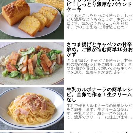
ピ！しっとり濃厚なパウンド
ケーキ
とうもろこしをたっぷり使った、しっ
とり濃厚なとうもろこしケーキのレシ
ピです。生のとうもろこしを加熱せ
ず、そのまま生地に混ぜ込むため…
さつま揚げとキャベツの甘辛
炒め。ご飯が進む簡単10分お
かず
さつま揚げとキャベツを使った、甘辛
味の炒め物レシピをご紹介します。さ
つま揚げを香ばしく焼いてからキャベ
ツを加え、生姜をきかせた甘辛…
牛乳カルボナーラの簡単レシ
ピ。全卵で作る！生クリーム
なし
牛乳で作るカルボナーラの簡単レシピ
をご紹介します。生クリームは使わ
ず、牛乳と全卵、粉チーズを合わせ
て、濃厚でクリーミーに仕上げます…