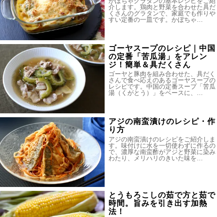
かぼちゃグラタンの基本レシピをご紹
介します。鶏肉と野菜を合わせた具だ
くさんのグラタンで、家庭でも作りや
すい定番の一皿です。かぼちゃ…
ゴーヤスープのレシピ｜中国
の定番「苦瓜湯」をアレン
ジ！簡単＆具だくさん
ゴーヤと豚肉を組み合わせた、具だく
さんで食べ応えのあるゴーヤスープの
レシピです。中国の定番スープ「苦瓜
湯（くがとう）」をベースに、…
アジの南蛮漬けのレシピ・作
り方
アジの南蛮漬けのレシピをご紹介しま
す。味付けに水を一切使わずに作るの
で、濃厚な南蛮酢がアジと野菜に染み
わたり、メリハリのきいた味を…
とうもろこしの茹で方と茹で
時間。旨みを引き出す加熱
法！