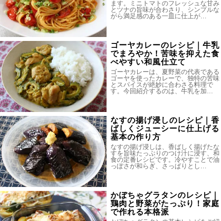
ます。ミニトマトのフレッシュな甘み
とツナの旨味が合わさり、シンプルな
がら満足感のある一皿に仕上が…
ゴーヤカレーのレシピ｜牛乳
でまろやか！苦味を抑えた食
べやすい和風仕立て
ゴーヤカレーは、夏野菜の代表である
ゴーヤを使ったカレーで、独特の苦味
とスパイスが絶妙に合わさる料理で
す。今回紹介するのは、牛乳を加…
なすの揚げ浸しのレシピ｜香
ばしくジューシーに仕上げる
基本の作り方
なすの揚げ浸しは、香ばしく揚げたな
すを旨味たっぷりのつけ汁に浸す、和
食の定番レシピです。冷やすことで油
っぽさが和らぎ、さっぱりとし…
かぼちゃグラタンのレシピ｜
鶏肉と野菜がたっぷり！家庭
で作れる本格派