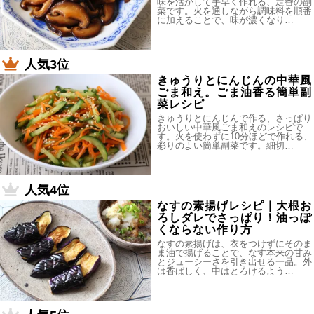
味を活かして手早く作れる、定番の副
菜です。火を通しながら調味料を順番
に加えることで、味が濃くなり…
人気3位
きゅうりとにんじんの中華風
ごま和え。ごま油香る簡単副
菜レシピ
きゅうりとにんじんで作る、さっぱり
おいしい中華風ごま和えのレシピで
す。火を使わずに10分ほどで作れる、
彩りのよい簡単副菜です。細切…
人気4位
なすの素揚げレシピ｜大根お
ろしダレでさっぱり！油っぽ
くならない作り方
なすの素揚げは、衣をつけずにそのま
ま油で揚げることで、なす本来の甘み
とジューシーさを引き出せる一品。外
は香ばしく、中はとろけるよう…