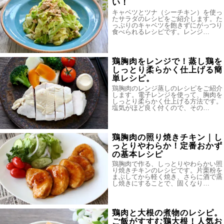
い！
キャベツとツナ（シーチキン）を使っ
たサラダのレシピをご紹介します。た
っぷりのキャベツを飽きずにがっつり
食べられるレシピです。レンジ…
鶏胸肉をレンジで！蒸し鶏を
しっとり柔らかく仕上げる簡
単レシピ。
鶏胸肉のレンジ蒸しのレシピをご紹介
します。電子レンジを使って、胸肉を
しっとり柔らかく仕上げる方法です。
塩気がほど良く付くので、その…
鶏胸肉の照り焼きチキン｜し
っとりやわらか！定番おかず
の基本レシピ
鶏胸肉で作る、しっとりやわらかい照
り焼きチキンのレシピです。片栗粉を
まぶしてから軽く焼き、さらに酒で蒸
し焼きにすることで、固くなり…
鶏肉と大根の煮物のレシピ。
ご飯がすすむ鶏大根！人気お