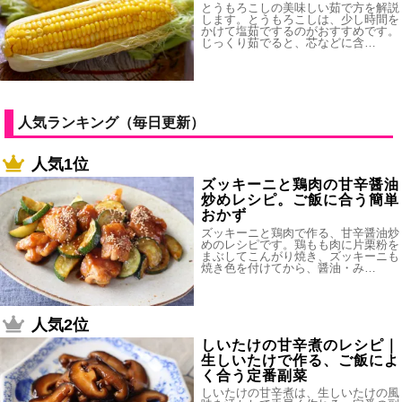
とうもろこしの美味しい茹で方を解説
します。とうもろこしは、少し時間を
かけて塩茹でするのがおすすめです。
じっくり茹でると、芯などに含…
人気ランキング（毎日更新）
人気1位
ズッキーニと鶏肉の甘辛醤油
炒めレシピ。ご飯に合う簡単
おかず
ズッキーニと鶏肉で作る、甘辛醤油炒
めのレシピです。鶏もも肉に片栗粉を
まぶしてこんがり焼き、ズッキーニも
焼き色を付けてから、醤油・み…
人気2位
しいたけの甘辛煮のレシピ｜
生しいたけで作る、ご飯によ
く合う定番副菜
しいたけの甘辛煮は、生しいたけの風