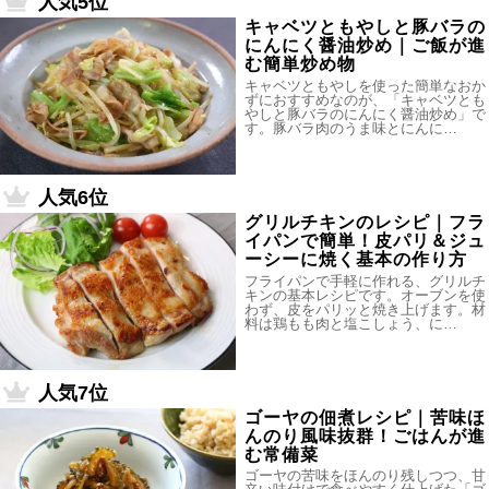
人気5位
キャベツともやしと豚バラの
にんにく醤油炒め｜ご飯が進
む簡単炒め物
キャベツともやしを使った簡単なおか
ずにおすすめなのが、「キャベツとも
やしと豚バラのにんにく醤油炒め」で
す。豚バラ肉のうま味とにんに…
人気6位
グリルチキンのレシピ｜フラ
イパンで簡単！皮パリ＆ジュ
ーシーに焼く基本の作り方
フライパンで手軽に作れる、グリルチ
キンの基本レシピです。オーブンを使
わず、皮をパリッと焼き上げます。材
料は鶏もも肉と塩こしょう、に…
人気7位
ゴーヤの佃煮レシピ｜苦味ほ
んのり風味抜群！ごはんが進
む常備菜
ゴーヤの苦味をほんのり残しつつ、甘