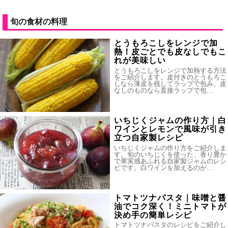
旬の食材の料理
とうもろこしをレンジで加
熱！皮ごとでも皮なしでもこ
れが美味しい
とうもろこしをレンジで加熱する方法
をご紹介します。皮付きのとうもろこ
しなら薄皮を残してラップで包み、皮
なしのものなら直接ラップで包…
いちじくジャムの作り方｜白
ワインとレモンで風味が引き
立つ自家製レシピ
いちじくジャムの作り方をご紹介しま
す。旬のいちじくを使った、香り豊か
で果実感あふれる自家製ジャムのレシ
ピです。白ワインを加えるのが…
トマトツナパスタ｜味噌と醤
油でコク深く！ミニトマトが
決め手の簡単レシピ
トマトツナパスタのレシピをご紹介し