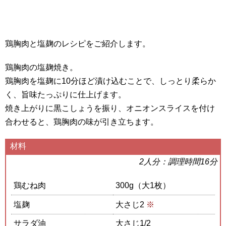
鶏胸肉と塩麹のレシピをご紹介します。
鶏胸肉の塩麹焼き。
鶏胸肉を塩麹に10分ほど漬け込むことで、しっとり柔らか
く、旨味たっぷりに仕上げます。
焼き上がりに黒こしょうを振り、オニオンスライスを付け
合わせると、鶏胸肉の味が引き立ちます。
材料
2人分：調理時間16分
鶏むね肉
300g（大1枚）
塩麹
大さじ2
※
サラダ油
大さじ1/2