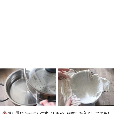
⑩ 蒸し器にたっぷりの水（1.8〜2L程度）を入れ、フタをし