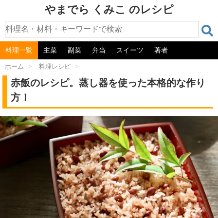
やまでら くみこ のレシピ
料理一覧
主菜
副菜
弁当
スイーツ
著者
ホーム
>
料理レシピ
>
赤飯のレシピ。蒸し器を使った本格的な作り
方！