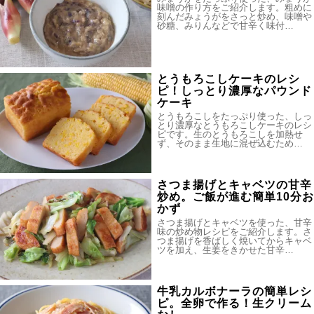
味噌の作り方をご紹介します。粗めに
刻んだみょうがをさっと炒め、味噌や
砂糖、みりんなどで甘辛く味付…
とうもろこしケーキのレシ
ピ！しっとり濃厚なパウンド
ケーキ
とうもろこしをたっぷり使った、しっ
とり濃厚なとうもろこしケーキのレシ
ピです。生のとうもろこしを加熱せ
ず、そのまま生地に混ぜ込むため…
さつま揚げとキャベツの甘辛
炒め。ご飯が進む簡単10分お
かず
さつま揚げとキャベツを使った、甘辛
味の炒め物レシピをご紹介します。さ
つま揚げを香ばしく焼いてからキャベ
ツを加え、生姜をきかせた甘辛…
牛乳カルボナーラの簡単レシ
ピ。全卵で作る！生クリーム