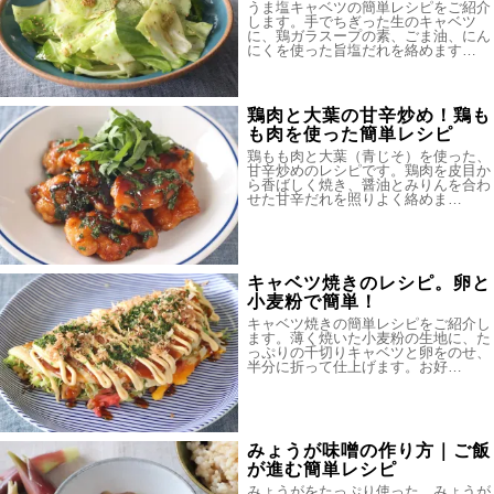
うま塩キャベツの簡単レシピをご紹介
します。手でちぎった生のキャベツ
に、鶏ガラスープの素、ごま油、にん
にくを使った旨塩だれを絡めます…
鶏肉と大葉の甘辛炒め！鶏も
も肉を使った簡単レシピ
鶏もも肉と大葉（青じそ）を使った、
甘辛炒めのレシピです。鶏肉を皮目か
ら香ばしく焼き、醤油とみりんを合わ
せた甘辛だれを照りよく絡めま…
キャベツ焼きのレシピ。卵と
小麦粉で簡単！
キャベツ焼きの簡単レシピをご紹介し
ます。薄く焼いた小麦粉の生地に、た
っぷりの千切りキャベツと卵をのせ、
半分に折って仕上げます。お好…
みょうが味噌の作り方｜ご飯
が進む簡単レシピ
みょうがをたっぷり使った、みょうが