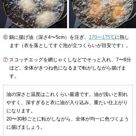
⑥ 鍋に揚げ油（深さ4〜5cm）を注ぎ、
170〜175℃
に熱し
ます（衣を落としてすぐ泡が立つくらいが目安です）。
⑦ スコッチエッグを網じゃくしなどでそっと入れ、7〜8分
ほど、全体がきつね色になるまで転がしながら揚げま
す。
油の深さと温度はこれくらい最適です。油が浅いと割れ
やすく、深すぎると衣に油が入り込み、重たい仕上がり
になります。
20〜30秒ごとに転がしながら、全体が均一に色づくよう
に揚げましょう。