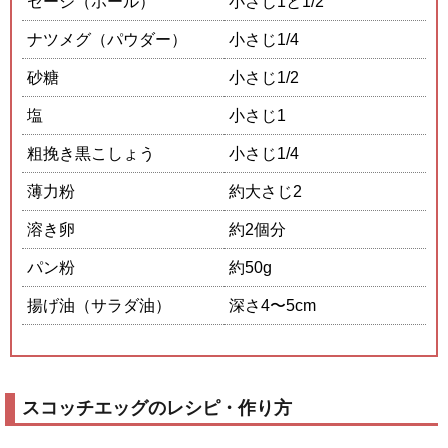
セージ（ホール）
小さじ1と1/2
ナツメグ（パウダー）
小さじ1/4
砂糖
小さじ1/2
塩
小さじ1
粗挽き黒こしょう
小さじ1/4
薄力粉
約大さじ2
溶き卵
約2個分
パン粉
約50g
揚げ油（サラダ油）
深さ4〜5cm
スコッチエッグのレシピ・作り方