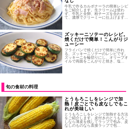
なし
牛乳で作るカルボナーラの簡単レシピ
をご紹介します。生クリームは使わ
ず、牛乳と全卵、粉チーズを合わせ
て、濃厚でクリーミーに仕上げます…
ズッキーニソテーのレシピ。
焼くだけで簡単！こんがりジ
ューシー
フライパンで焼くだけで簡単に作れ
る、ズッキーニソテーのレシピです。
ズッキーニを輪切りにし、オリーブオ
イルで両面をこんがりと焼き、塩…
旬の食材の料理
とうもろこしをレンジで加
熱！皮ごとでも皮なしでもこ
れが美味しい
とうもろこしをレンジで加熱する方法
をご紹介します。皮付きのとうもろこ
しなら薄皮を残してラップで包み、皮
なしのものなら直接ラップで包…