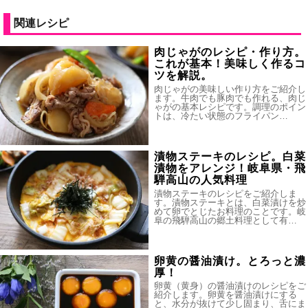
関連レシピ
肉じゃがのレシピ・作り方。
これが基本！美味しく作るコ
ツを解説。
肉じゃがの美味しい作り方をご紹介し
ます。牛肉でも豚肉でも作れる、肉じ
ゃがの基本レシピです。調理のポイン
トは、冷たい状態のフライパン…
漬物ステーキのレシピ。白菜
漬物をアレンジ！岐阜県・飛
騨高山の人気料理
漬物ステーキのレシピをご紹介しま
す。漬物ステーキとは、白菜漬けを炒
めて卵でとじたお料理のことです。岐
阜の飛騨高山の郷土料理として有…
卵黄の醤油漬け。とろっと濃
厚！
卵黄（黄身）の醤油漬けのレシピをご
紹介します。卵黄を醤油漬けにする
と、水分が抜けて少し固まり、舌にま