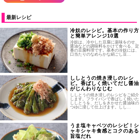
最新レシピ
冷奴のレシピ。基本の作り方
と簡単アレンジ10選
冷奴は、冷やした豆腐に薬味をのせ、
醤油などの調味料をかけて食べる、定
番の豆腐料理です。基本の冷奴には、
口当たりのなめらかな絹ごし豆…
ししとうの焼き浸しのレシ
ピ。香ばしく焼いてだし醤油
がじんわりなじむ
ししとうの焼き浸しのレシピをご紹介
します。フライパンで香ばしく焼いた
ししとうを、だしをきかせた醤油味の
つゆに浸して仕上げます。しし…
うま塩キャベツのレシピ！シ
ャキシャキ食感とコクのある
旨塩だれ