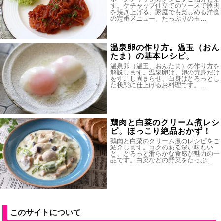
す。ケチャップ仕立てのソースで豚肉
を焼き上げる、家庭でも楽しめる洋食
の定番メニュー。たっぷりの玉…
温泉卵の作り方。温玉（おん
たま）の基本レシピ。
温泉卵（温玉、おんたま）の作り方を
解説します。温泉卵は、卵の黄身だけ
をすこし固まらせ、白身はとろっとし
た状態に仕上げるお料理です。…
鶏肉と白菜のクリーム煮レシ
ピ。ほっこり絶品おかず！
鶏肉と白菜のクリーム煮のレシピをご
紹介します。コクのある深い味わい
と、とろっと滑らかな食感が魅力の一
品です。白菜などの野菜をたっぷ…
このサイトについて