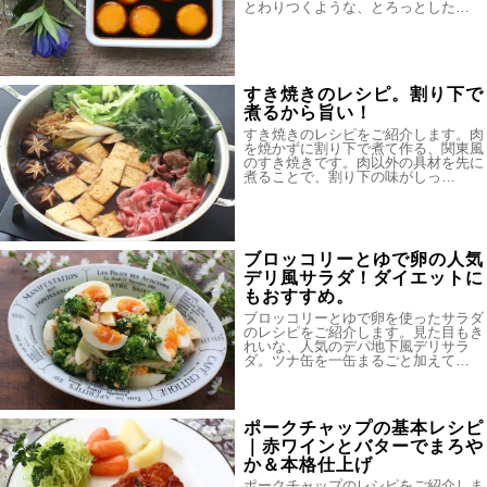
とわりつくような、とろっとした…
すき焼きのレシピ。割り下で
煮るから旨い！
すき焼きのレシピをご紹介します。肉
を焼かずに割り下で煮て作る、関東風
のすき焼きです。肉以外の具材を先に
煮ることで、割り下の味がしっ…
ブロッコリーとゆで卵の人気
デリ風サラダ！ダイエットに
もおすすめ。
ブロッコリーとゆで卵を使ったサラダ
のレシピをご紹介します。見た目もき
れいな、人気のデパ地下風デリサラ
ダ。ツナ缶を一缶まるごと加えて…
ポークチャップの基本レシピ
｜赤ワインとバターでまろや
か＆本格仕上げ
ポークチャップのレシピをご紹介しま