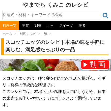
やまでら くみこ のレシピ
料理一覧
主菜
副菜
弁当
スイーツ
著者
ホーム
>
料理レシピ
>
卵
>
スコッチエッグのレシピ｜本場の味を手軽に
楽しむ、満足感たっぷりの一品
動画
チャンネル登録をお願いします！⇒
スコッチエッグは、ゆで卵を肉だねで包んで揚げる、イギ
リス発祥の伝統的な料理です。
このレシピでは、本場らしい風味を大切にしながら、日本
の家庭でも作りやすいようにバランスよく調整していま
す。