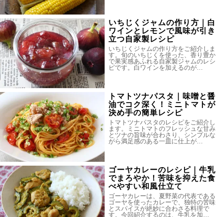
いちじくジャムの作り方｜白
ワインとレモンで風味が引き
立つ自家製レシピ
いちじくジャムの作り方をご紹介しま
す。旬のいちじくを使った、香り豊か
で果実感あふれる自家製ジャムのレシ
ピです。白ワインを加えるのが…
トマトツナパスタ｜味噌と醤
油でコク深く！ミニトマトが
決め手の簡単レシピ
トマトツナパスタのレシピをご紹介し
ます。ミニトマトのフレッシュな甘み
とツナの旨味が合わさり、シンプルな
がら満足感のある一皿に仕上が…
ゴーヤカレーのレシピ｜牛乳
でまろやか！苦味を抑えた食
べやすい和風仕立て
ゴーヤカレーは、夏野菜の代表である
ゴーヤを使ったカレーで、独特の苦味
とスパイスが絶妙に合わさる料理で
す。今回紹介するのは、牛乳を加…