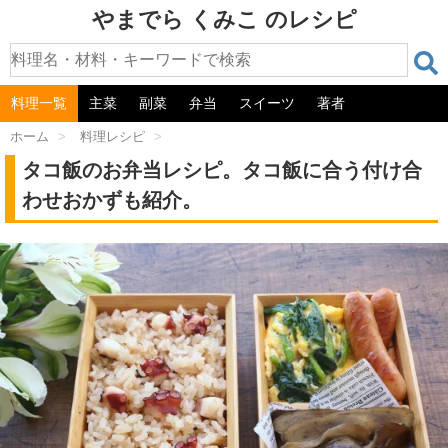
やまでら くみこ のレシピ
料理一覧
主菜
副菜
弁当
スイーツ
著者
ホーム
>
料理レシピ
>
タコ飯のお弁当レシピ。タコ飯に合う付け合
わせおかずも紹介。