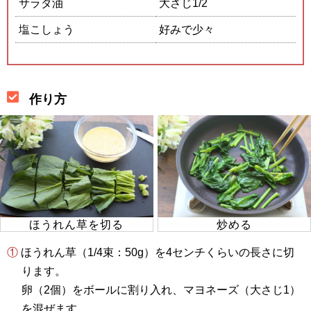
サラダ油
大さじ1/2
塩こしょう
好みで少々
作り方
ほうれん草を切る
炒める
① ほうれん草（1/4束：50g）を4センチくらいの長さに切
ります。
卵（2個）をボールに割り入れ、マヨネーズ（大さじ1）
を混ぜます。