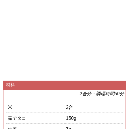
材料
2合分：調理時間50分
米
2合
茹でタコ
150g