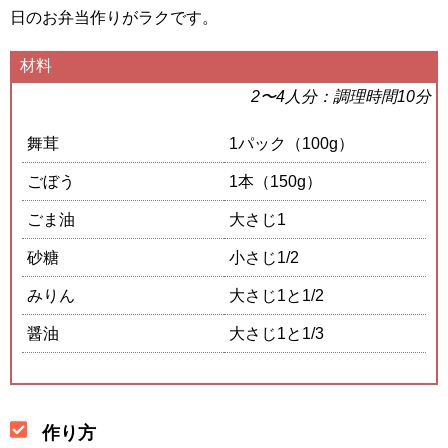
日のお弁当作りがラクです。
材料
2〜4人分：調理時間10分
舞茸
1パック（100g）
ごぼう
1本（150g）
ごま油
大さじ1
砂糖
小さじ1/2
みりん
大さじ1と1/2
醤油
大さじ1と1/3
作り方