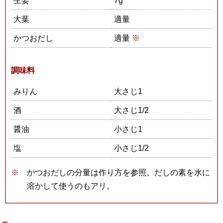
生姜
7g
大葉
適量
かつおだし
適量
※
調味料
みりん
大さじ1
酒
大さじ1/2
醤油
小さじ1
塩
小さじ1/2
かつおだしの分量は作り方を参照。だしの素を水に
溶かして使うのもアリ。