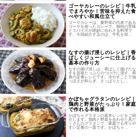
ゴーヤカレーのレシピ｜牛乳
でまろやか！苦味を抑えた食
べやすい和風仕立て
ゴーヤカレーは、夏野菜の代表である
ゴーヤを使ったカレーで、独特の苦味
とスパイスが絶妙に合わさる料理で
す。今回紹介するのは、牛乳を加…
なすの揚げ浸しのレシピ｜香
ばしくジューシーに仕上げる
基本の作り方
なすの揚げ浸しは、香ばしく揚げたな
すを旨味たっぷりのつけ汁に浸す、和
食の定番レシピです。冷やすことで油
っぽさが和らぎ、さっぱりとし…
かぼちゃグラタンのレシピ｜
鶏肉と野菜がたっぷり！家庭
で作れる本格派
かぼちゃグラタンの基本レシピをご紹
介します。鶏肉と野菜を合わせた具だ
くさんのグラタンで、家庭でも作りや
すい定番の一皿です。かぼちゃ…