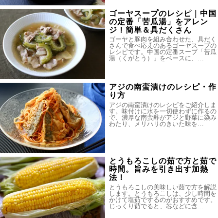
ゴーヤスープのレシピ｜中国
の定番「苦瓜湯」をアレン
ジ！簡単＆具だくさん
ゴーヤと豚肉を組み合わせた、具だく
さんで食べ応えのあるゴーヤスープの
レシピです。中国の定番スープ「苦瓜
湯（くがとう）」をベースに、…
アジの南蛮漬けのレシピ・作
り方
アジの南蛮漬けのレシピをご紹介しま
す。味付けに水を一切使わずに作るの
で、濃厚な南蛮酢がアジと野菜に染み
わたり、メリハリのきいた味を…
とうもろこしの茹で方と茹で
時間。旨みを引き出す加熱
法！
とうもろこしの美味しい茹で方を解説
します。とうもろこしは、少し時間を
かけて塩茹でするのがおすすめです。
じっくり茹でると、芯などに含…