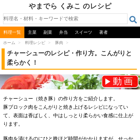
やまでら くみこ のレシピ
料理一覧
主菜
副菜
弁当
スイーツ
著者
ホーム
>
料理レシピ
>
豚肉
>
チャーシューのレシピ・作り方。こんがりと
柔らかく！
動画
チャンネル登録をお願いします！⇒
チャーシュー（焼き豚）の作り方をご紹介します。
豚ブロック肉をこんがりと焼き上げるレシピになってい
て、表面は香ばしく、中はしっとり柔らかい食感に仕上が
ります。
豚肉を漬けるのにひと晩ほど時間がかかりますが、せっか