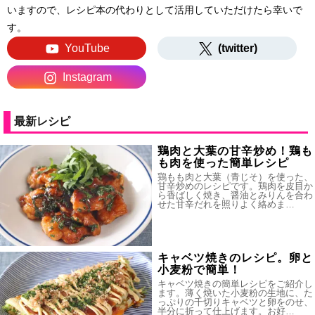
いますので、レシピ本の代わりとして活用していただけたら幸いで
す。
YouTube
(twitter)
Instagram
最新レシピ
鶏肉と大葉の甘辛炒め！鶏も
も肉を使った簡単レシピ
鶏もも肉と大葉（青じそ）を使った、
甘辛炒めのレシピです。鶏肉を皮目か
ら香ばしく焼き、醤油とみりんを合わ
せた甘辛だれを照りよく絡めま…
キャベツ焼きのレシピ。卵と
小麦粉で簡単！
キャベツ焼きの簡単レシピをご紹介し
ます。薄く焼いた小麦粉の生地に、た
っぷりの千切りキャベツと卵をのせ、
半分に折って仕上げます。お好…