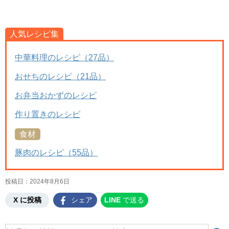
人気レシピ集
中華料理のレシピ（27品）
おせちのレシピ（21品）
お弁当おかずのレシピ
作り置きのレシピ
食材
豚肉のレシピ（55品）
投稿日：
2024年8月6日
X に投稿
シェア
LINE
で送る