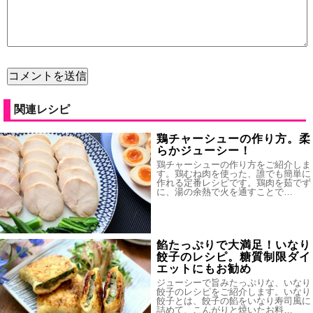
関連レシピ
鶏チャーシューの作り方。柔
らかジューシー！
鶏チャーシューの作り方をご紹介しま
す。鶏むね肉を使った、誰でも簡単に
作れる定番レシピです。鶏肉を茹でず
に、湯の余熱で火を通すことで…
餡たっぷりで大満足！いなり
餃子のレシピ。糖質制限ダイ
エットにもお勧め
ジューシーで旨みたっぷりな、いなり
餃子のレシピをご紹介します。いなり
餃子とは、餃子の餡をいなり寿司風に
詰めて、こんがりと焼いたお料…