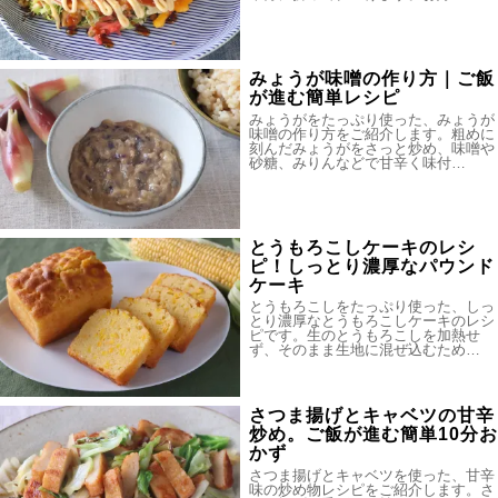
みょうが味噌の作り方｜ご飯
が進む簡単レシピ
みょうがをたっぷり使った、みょうが
味噌の作り方をご紹介します。粗めに
刻んだみょうがをさっと炒め、味噌や
砂糖、みりんなどで甘辛く味付…
とうもろこしケーキのレシ
ピ！しっとり濃厚なパウンド
ケーキ
とうもろこしをたっぷり使った、しっ
とり濃厚なとうもろこしケーキのレシ
ピです。生のとうもろこしを加熱せ
ず、そのまま生地に混ぜ込むため…
さつま揚げとキャベツの甘辛
炒め。ご飯が進む簡単10分お
かず
さつま揚げとキャベツを使った、甘辛
味の炒め物レシピをご紹介します。さ