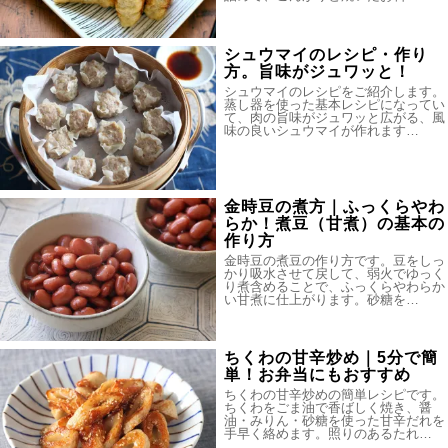
シュウマイのレシピ・作り
方。旨味がジュワッと！
シュウマイのレシピをご紹介します。
蒸し器を使った基本レシピになってい
て、肉の旨味がジュワッと広がる、風
味の良いシュウマイが作れます…
金時豆の煮方｜ふっくらやわ
らか！煮豆（甘煮）の基本の
作り方
金時豆の煮豆の作り方です。豆をしっ
かり吸水させて戻して、弱火でゆっく
り煮含めることで、ふっくらやわらか
い甘煮に仕上がります。砂糖を…
ちくわの甘辛炒め｜5分で簡
単！お弁当にもおすすめ
ちくわの甘辛炒めの簡単レシピです。
ちくわをごま油で香ばしく焼き、醤
油・みりん・砂糖を使った甘辛だれを
手早く絡めます。照りのあるたれ…