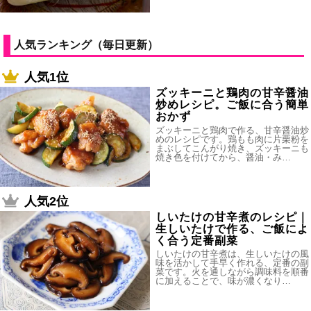
人気ランキング（毎日更新）
人気1位
ズッキーニと鶏肉の甘辛醤油
炒めレシピ。ご飯に合う簡単
おかず
ズッキーニと鶏肉で作る、甘辛醤油炒
めのレシピです。鶏もも肉に片栗粉を
まぶしてこんがり焼き、ズッキーニも
焼き色を付けてから、醤油・み…
人気2位
しいたけの甘辛煮のレシピ｜
生しいたけで作る、ご飯によ
く合う定番副菜
しいたけの甘辛煮は、生しいたけの風
味を活かして手早く作れる、定番の副
菜です。火を通しながら調味料を順番
に加えることで、味が濃くなり…