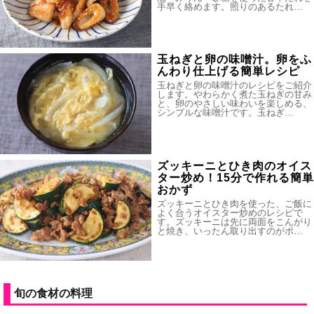
手早く絡めます。照りのあるたれ…
玉ねぎと卵の味噌汁。卵をふ
んわり仕上げる簡単レシピ
玉ねぎと卵の味噌汁のレシピをご紹介
します。やわらかく煮た玉ねぎの甘み
と、卵のやさしい味わいを楽しめる、
シンプルな味噌汁です。玉ねぎ…
ズッキーニとひき肉のオイス
ター炒め！15分で作れる簡単
おかず
ズッキーニとひき肉を使った、ご飯に
よく合うオイスター炒めのレシピで
す。ズッキーニは先に両面をこんがり
と焼き、いったん取り出すのがポ…
旬の食材の料理