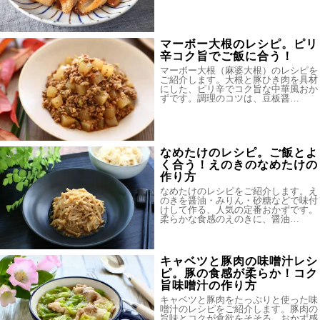
マーボー大根のレシピ。ピリ
辛コク旨でご飯に合う！
マーボー大根（麻婆大根）のレシピを
ご紹介します。大根と豚ひき肉を具材
にした、ピリ辛でコク旨な中華風おか
ずです。調理のコツは、豆板醤…
なめたけのレシピ。ご飯とよ
く合う！えのきのなめたけの
作り方
なめたけのレシピをご紹介します。え
のきを醤油・みりん・砂糖などで味付
けして作る、人気の定番おかずです。
柔らかな食感のえのきに、醤油…
キャベツと豚肉の味噌汁レシ
ピ。豚の食感が柔らか！コク
旨味噌汁の作り方
キャベツと豚肉をたっぷりと使った味
噌汁のレシピをご紹介します。豚肉の
旨味とコクが食欲をそそる、おかず感