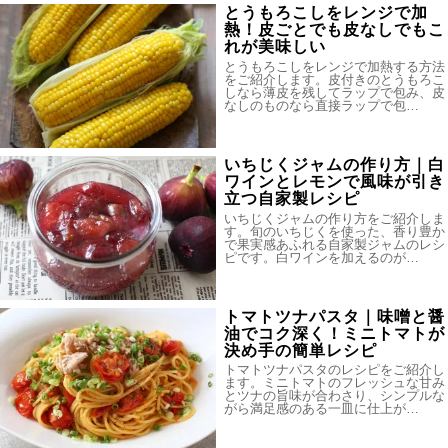
とうもろこしをレンジで加
熱！皮ごとでも皮なしでもこ
れが美味しい
とうもろこしをレンジで加熱する方法
をご紹介します。皮付きのとうもろこ
しなら薄皮を残してラップで包み、皮
なしのものなら直接ラップで包…
いちじくジャムの作り方｜白
ワインとレモンで風味が引き
立つ自家製レシピ
いちじくジャムの作り方をご紹介しま
す。旬のいちじくを使った、香り豊か
で果実感あふれる自家製ジャムのレシ
ピです。白ワインを加えるのが…
トマトツナパスタ｜味噌と醤
油でコク深く！ミニトマトが
決め手の簡単レシピ
トマトツナパスタのレシピをご紹介し
ます。ミニトマトのフレッシュな甘み
とツナの旨味が合わさり、シンプルな
がら満足感のある一皿に仕上が…